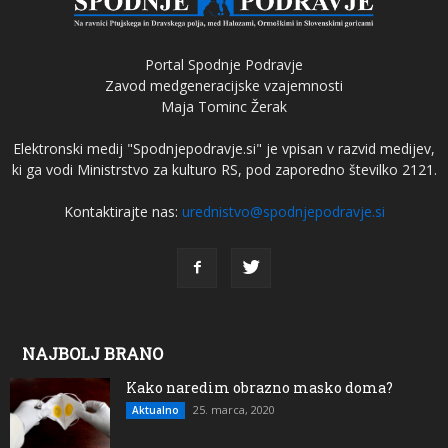
Portal Spodnje Podravje
Zavod medgeneracijske vzajemnosti
Maja Tominc Žerak
Elektronski medij "Spodnjepodravje.si" je vpisan v razvid medijev,
ki ga vodi Ministrstvo za kulturo RS, pod zaporedno številko 2121.
Kontaktirajte nas:
urednistvo@spodnjepodravje.si
NAJBOLJ BRANO
Kako naredim obrazno masko doma?
25. marca, 2020
Aktualno