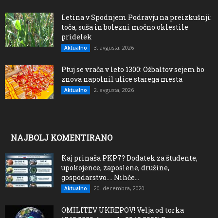
Letina v Spodnjem Podravju na preizkušnji:
toča, suša in bolezni močno oklestile
pridelek
3. avgusta, 2026
Aktualno
Ptuj se vrača v leto 1300: Ožbaltov sejem bo
znova napolnil ulice starega mesta
2. avgusta, 2026
Aktualno
NAJBOLJ KOMENTIRANO
Kaj prinaša PKP7? Dodatek za študente,
upokojence, zaposlene, družine,
gospodarstvo…. Nihče...
20. decembra, 2020
Aktualno
OMILITEV UKREPOV! Velja od torka