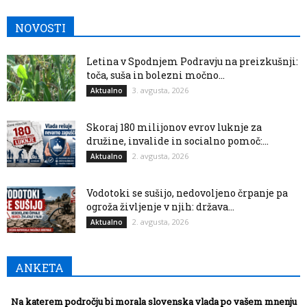
NOVOSTI
Letina v Spodnjem Podravju na preizkušnji:
toča, suša in bolezni močno...
3. avgusta, 2026
Aktualno
Skoraj 180 milijonov evrov luknje za
družine, invalide in socialno pomoč:...
2. avgusta, 2026
Aktualno
Vodotoki se sušijo, nedovoljeno črpanje pa
ogroža življenje v njih: država...
2. avgusta, 2026
Aktualno
ANKETA
Na katerem področju bi morala slovenska vlada po vašem mnenju