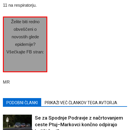
11 na respiratorju.
Želite biti redno
obveščeni o
novostih glede
epidemije?
Všečkajte FB stran:
MR
PODOBNI ČLANKI
PRIKAŽI VEČ ČLANKOV TEGA AVTORJA
Se za Spodnje Podravje z načrtovanjem
ceste Ptuj–Markovci končno odpirajo