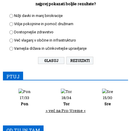
najprej pokazati boljše rezultate?
Nižji davki in manj birokracije
Višje pokojnine in pomoč družinam
Dostopnejše zdravstvo
Več vlaganj v občine in infrastrukturo
Varnejša država in učinkovitejše upravljanje
REZULTATI
PTUJ
17/33
18/34
15/30
Pon
Tor
Sre
> več na Pro-Vreme <
OD TU IN TAM