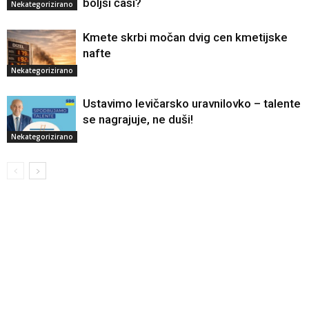
boljši časi?
Nekategorizirano
Kmete skrbi močan dvig cen kmetijske
nafte
Nekategorizirano
Ustavimo levičarsko uravnilovko – talente
se nagrajuje, ne duši!
Nekategorizirano