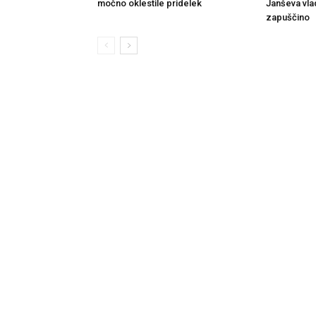
močno oklestile pridelek
Janševa vla
zapuščino