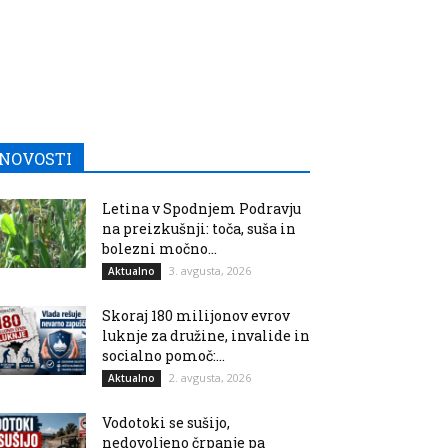
NOVOSTI
Letina v Spodnjem Podravju
na preizkušnji: toča, suša in
bolezni močno...
3. avgusta, 2026
Aktualno
Skoraj 180 milijonov evrov
luknje za družine, invalide in
socialno pomoč:...
2. avgusta, 2026
Aktualno
Vodotoki se sušijo,
nedovoljeno črpanje pa