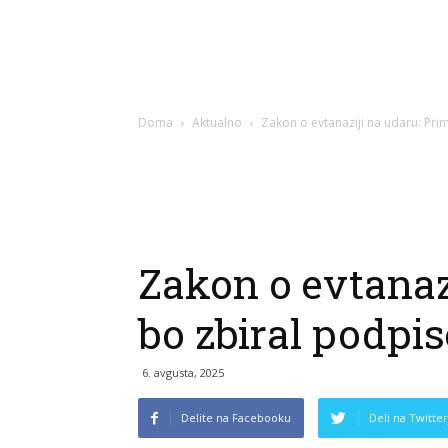
Doma
Aktualno
Zakon o evtanaziji na udaru: Pr
Zakon o evtanaz
bo zbiral podpi
6. avgusta, 2025
Delite na Facebooku
Deli na Twitter