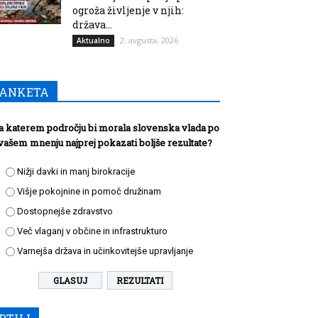
ogroža življenje v njih:
država...
2. avgusta, 2026
Aktualno
ANKETA
a katerem področju bi morala slovenska vlada po
vašem mnenju najprej pokazati boljše rezultate?
Nižji davki in manj birokracije
Višje pokojnine in pomoč družinam
Dostopnejše zdravstvo
Več vlaganj v občine in infrastrukturo
Varnejša država in učinkovitejše upravljanje
REZULTATI