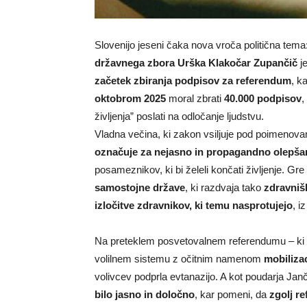
Slovenijo jeseni čaka nova vroča politična tema
državnega zbora Urška Klakočar Zupančič
je
začetek zbiranja podpisov za referendum
, k
oktobrom 2025
moral zbrati
40.000 podpisov
,
življenja” poslati na odločanje ljudstvu.
Vladna večina, ki zakon vsiljuje pod poimenova
označuje za nejasno in propagandno olepša
posameznikov, ki bi želeli končati življenje. Gr
samostojne države
, ki razdvaja tako
zdravniš
izločitve zdravnikov, ki temu nasprotujejo
, i
Na preteklem posvetovalnem referendumu – ki so
volilnem sistemu z očitnim namenom
mobilizac
volivcev podprla evtanazijo. A kot poudarja Janč
bilo jasno in določno
, kar pomeni, da
zgolj r