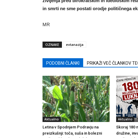
življenja pred birokratskim in ideološkim re
in smrti ne sme postati orodje političnega e
MR
OZNAKE
evtanazija
PODOBNI ČLANKI
PRIKAŽI VEČ ČLANKOV T
Aktualno
Aktualno
Letina v Spodnjem Podravju na
Skoraj 180 m
preizkušnji: toča, suša in bolezni
družine, inv