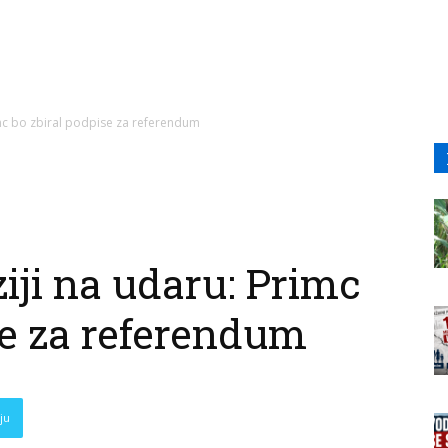
imc bo zbiral podpise za referendum
iji na udaru: Primc
se za referendum
ju