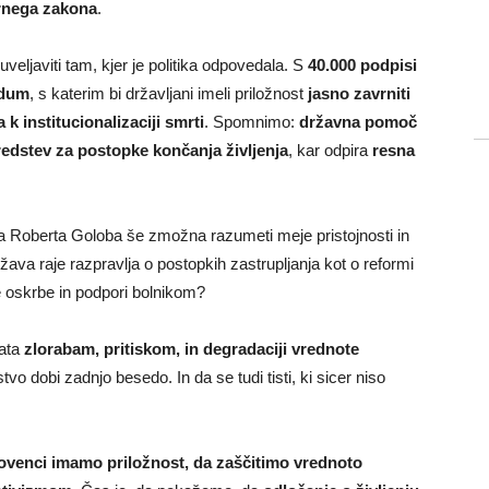
arnega zakona
.
eljaviti tam, kjer je politika odpovedala. S
40.000 podpisi
ndum
, s katerim bi državljani imeli priložnost
jasno zavrniti
 k institucionalizaciji smrti
. Spomnimo:
državna pomoč
redstev za postopke končanja življenja
, kar odpira
resna
ada Roberta Goloba še zmožna razumeti meje pristojnosti in
ava raje razpravlja o postopkih zastrupljanja kot o reformi
 oskrbe in podpori bolnikom?
rata
zlorabam, pritiskom, in degradaciji vrednote
stvo dobi zadnjo besedo. In da se tudi tisti, ki sicer niso
lovenci imamo priložnost, da zaščitimo vrednoto