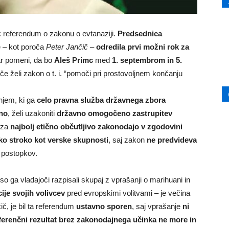
: referendum o zakonu o evtanaziji.
Predsednica
 – kot poroča
Peter Jančič
–
odredila prvi možni rok za
ar pomeni, da bo
Aleš Primc
med
1. septembrom in 5.
 če želi zakon o t. i. “pomoči pri prostovoljnem končanju
njem, ki ga
celo pravna služba državnega zbora
no
, želi uzakoniti
državno omogočeno zastrupitev
e za
najbolj etično občutljivo zakonodajo v zgodovini
ko stroko kot verske skupnosti
, saj zakon
ne predvideva
z postopkov.
 ga vladajoči razpisali skupaj z vprašanji o marihuani in
ije svojih volivcev
pred evropskimi volitvami – je večina
ič, je bil ta referendum
ustavno sporen
, saj vprašanje
ni
eferenčni rezultat brez zakonodajnega učinka ne more in