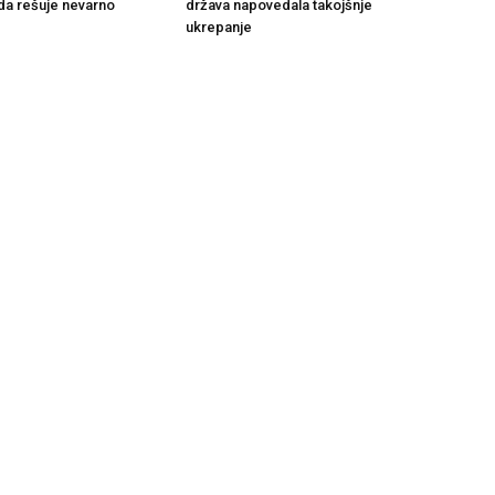
da rešuje nevarno
država napovedala takojšnje
ukrepanje