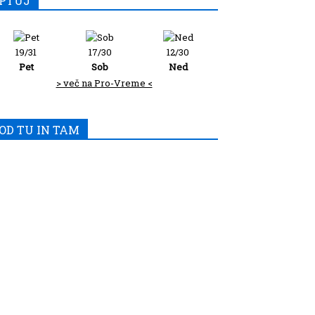
PTUJ
19/31
17/30
12/30
Pet
Sob
Ned
> več na Pro-Vreme <
OD TU IN TAM