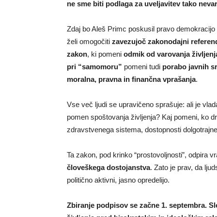
ne sme biti podlaga za uveljavitev tako nev
Zdaj bo Aleš Primc poskusil pravo demokracijo uv
želi omogočiti
zavezujoč zakonodajni refere
zakon
, ki pomeni
odmik od varovanja življenja
pri “samomoru”
pomeni tudi
porabo javnih s
moralna, pravna in finančna vprašanja
.
Vse več ljudi se upravičeno sprašuje: ali je vl
pomen spoštovanja življenja? Kaj pomeni, ko drž
zdravstvenega sistema, dostopnosti dolgotrajne
Ta zakon, pod krinko “prostovoljnosti”, odpira v
človeškega dostojanstva
. Zato je prav, da ljud
politično aktivni, jasno opredelijo.
Zbiranje podpisov se začne 1. septembra. S