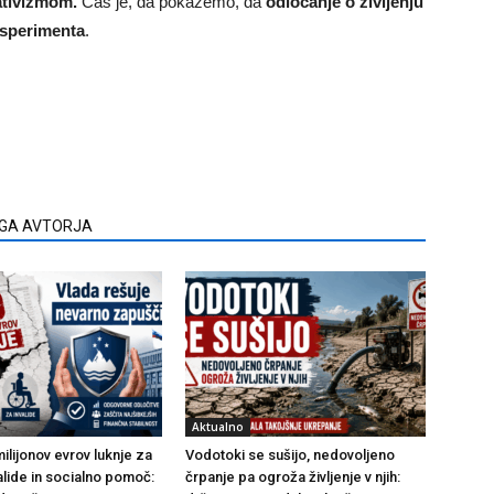
lativizmom.
Čas je, da pokažemo, da
odločanje o življenju
ksperimenta
.
EGA AVTORJA
Aktualno
ilijonov evrov luknje za
Vodotoki se sušijo, nedovoljeno
alide in socialno pomoč:
črpanje pa ogroža življenje v njih: