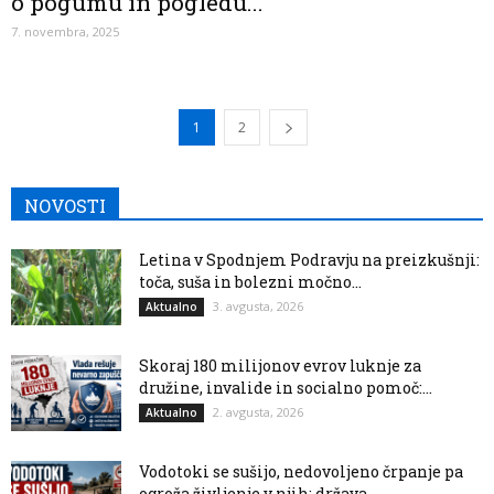
o pogumu in pogledu...
7. novembra, 2025
1
2
NOVOSTI
Letina v Spodnjem Podravju na preizkušnji:
toča, suša in bolezni močno...
3. avgusta, 2026
Aktualno
Skoraj 180 milijonov evrov luknje za
družine, invalide in socialno pomoč:...
2. avgusta, 2026
Aktualno
Vodotoki se sušijo, nedovoljeno črpanje pa
ogroža življenje v njih: država...