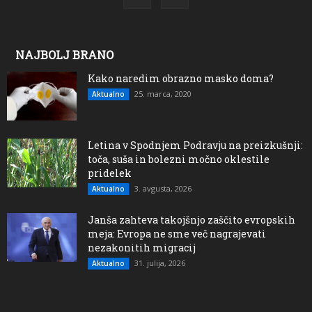
NAJBOLJ BRANO
Kako naredim obrazno masko doma?
25. marca, 2020
Aktualno
Letina v Spodnjem Podravju na preizkušnji:
toča, suša in bolezni močno oklestile
pridelek
3. avgusta, 2026
Aktualno
Janša zahteva takojšnjo zaščito evropskih
meja: Evropa ne sme več nagrajevati
nezakonitih migracij
31. julija, 2026
Aktualno