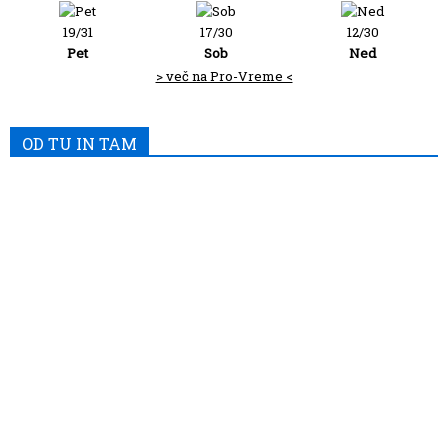
19/31
17/30
12/30
Pet
Sob
Ned
> več na Pro-Vreme <
OD TU IN TAM