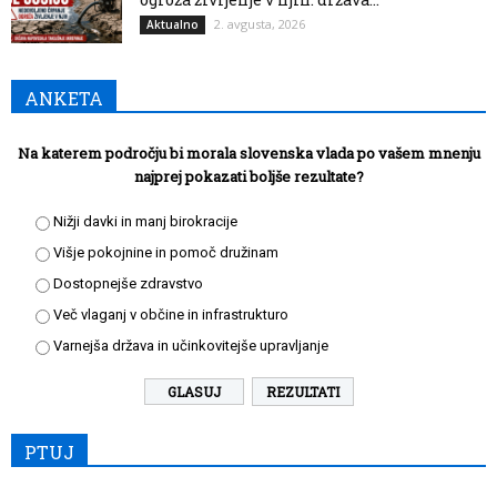
2. avgusta, 2026
Aktualno
ANKETA
Na katerem področju bi morala slovenska vlada po vašem mnenju
najprej pokazati boljše rezultate?
Nižji davki in manj birokracije
Višje pokojnine in pomoč družinam
Dostopnejše zdravstvo
Več vlaganj v občine in infrastrukturo
Varnejša država in učinkovitejše upravljanje
REZULTATI
PTUJ