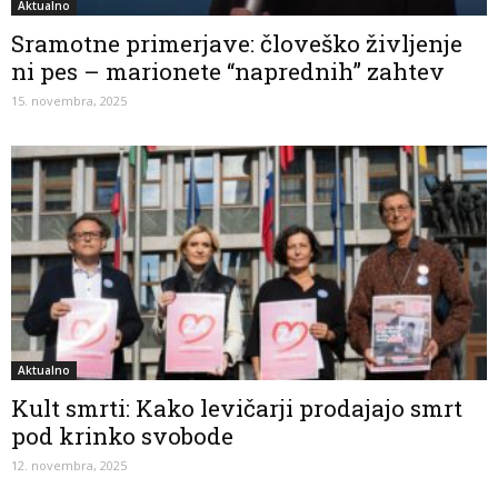
Aktualno
Sramotne primerjave: človeško življenje
ni pes – marionete “naprednih” zahtev
15. novembra, 2025
Aktualno
Kult smrti: Kako levičarji prodajajo smrt
pod krinko svobode
12. novembra, 2025