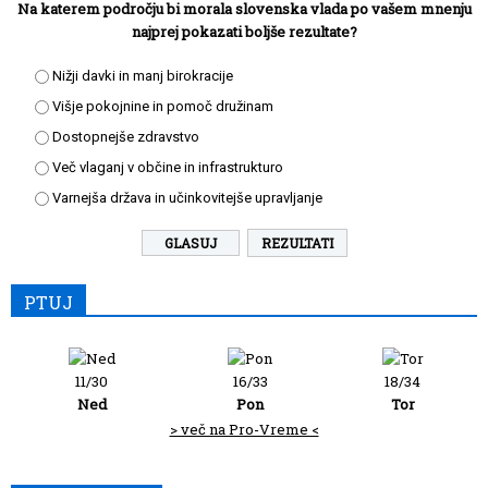
Na katerem področju bi morala slovenska vlada po vašem mnenju
najprej pokazati boljše rezultate?
Nižji davki in manj birokracije
Višje pokojnine in pomoč družinam
Dostopnejše zdravstvo
Več vlaganj v občine in infrastrukturo
Varnejša država in učinkovitejše upravljanje
REZULTATI
PTUJ
11/30
16/33
18/34
Ned
Pon
Tor
> več na Pro-Vreme <