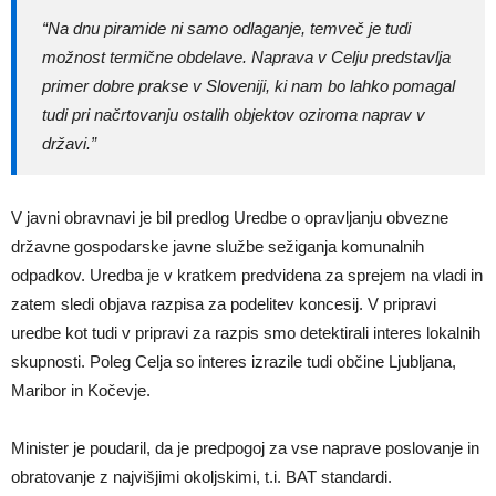
“Na dnu piramide ni samo odlaganje, temveč je tudi
možnost termične obdelave. Naprava v Celju predstavlja
primer dobre prakse v Sloveniji, ki nam bo lahko pomagal
tudi pri načrtovanju ostalih objektov oziroma naprav v
državi.”
V javni obravnavi je bil predlog Uredbe o opravljanju obvezne
državne gospodarske javne službe sežiganja komunalnih
odpadkov. Uredba je v kratkem predvidena za sprejem na vladi in
zatem sledi objava razpisa za podelitev koncesij. V pripravi
uredbe kot tudi v pripravi za razpis smo detektirali interes lokalnih
skupnosti. Poleg Celja so interes izrazile tudi občine Ljubljana,
Maribor in Kočevje.
Minister je poudaril, da je predpogoj za vse naprave poslovanje in
obratovanje z najvišjimi okoljskimi, t.i. BAT standardi.