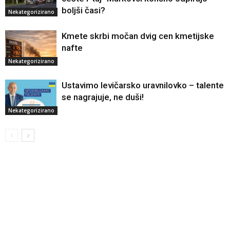
boljši časi?
Nekategorizirano
Kmete skrbi močan dvig cen kmetijske
nafte
Nekategorizirano
Ustavimo levičarsko uravnilovko – talente
se nagrajuje, ne duši!
Nekategorizirano