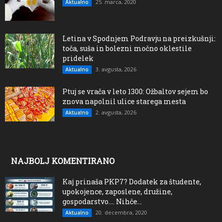
25. marca, 2020
Aktualno
Letina v Spodnjem Podravju na preizkušnji:
toča, suša in bolezni močno oklestile
pridelek
3. avgusta, 2026
Aktualno
Ptuj se vrača v leto 1300: Ožbaltov sejem bo
znova napolnil ulice starega mesta
2. avgusta, 2026
Aktualno
NAJBOLJ KOMENTIRANO
Kaj prinaša PKP7? Dodatek za študente,
upokojence, zaposlene, družine,
gospodarstvo…. Nihče...
20. decembra, 2020
Aktualno