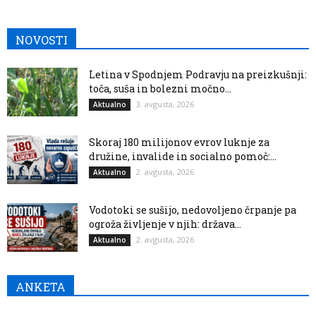
NOVOSTI
Letina v Spodnjem Podravju na preizkušnji:
toča, suša in bolezni močno...
3. avgusta, 2026
Aktualno
Skoraj 180 milijonov evrov luknje za
družine, invalide in socialno pomoč:...
2. avgusta, 2026
Aktualno
Vodotoki se sušijo, nedovoljeno črpanje pa
ogroža življenje v njih: država...
2. avgusta, 2026
Aktualno
ANKETA