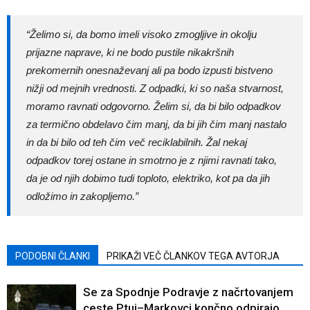
“Želimo si, da bomo imeli visoko zmogljive in okolju
prijazne naprave, ki ne bodo pustile nikakršnih
prekomernih onesnaževanj ali pa bodo izpusti bistveno
nižji od mejnih vrednosti. Z odpadki, ki so naša stvarnost,
moramo ravnati odgovorno. Želim si, da bi bilo odpadkov
za termično obdelavo čim manj, da bi jih čim manj nastalo
in da bi bilo od teh čim več reciklabilnih. Žal nekaj
odpadkov torej ostane in smotrno je z njimi ravnati tako,
da je od njih dobimo tudi toploto, elektriko, kot pa da jih
odložimo in zakopljemo.”
PODOBNI ČLANKI
PRIKAŽI VEČ ČLANKOV TEGA AVTORJA
Se za Spodnje Podravje z načrtovanjem
ceste Ptuj–Markovci končno odpirajo