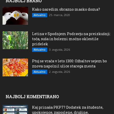
NAJBOLJ BRANO
Kako naredim obrazno masko doma?
25. marca, 2020
Aktualno
Letina v Spodnjem Podravju na preizkušnji:
toča, suša in bolezni močno oklestile
pridelek
3. avgusta, 2026
Aktualno
Ptuj se vrača v leto 1300: Ožbaltov sejem bo
znova napolnil ulice starega mesta
2. avgusta, 2026
Aktualno
NAJBOLJ KOMENTIRANO
Kaj prinaša PKP7? Dodatek za študente,
upokojence, zaposlene, družine,