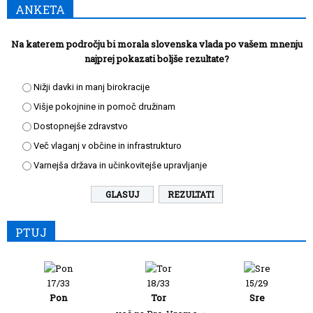
ANKETA
Na katerem področju bi morala slovenska vlada po vašem mnenju
najprej pokazati boljše rezultate?
Nižji davki in manj birokracije
Višje pokojnine in pomoč družinam
Dostopnejše zdravstvo
Več vlaganj v občine in infrastrukturo
Varnejša država in učinkovitejše upravljanje
REZULTATI
PTUJ
17/33
18/33
15/29
Pon
Tor
Sre