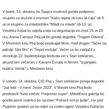
V petek, 13. oktobra, bo Špajza modrosti gostila podporno
skupino za družine z imenom “Kako naprej ob kavi ali čaju” ob 9.
uri in skupino za mladostnike “Mladi za mlade” ob 13. uri.
Vinoteka Kobal bo odprla vrata za degustacijo vin med 15. in 20.
uro, Arena Campus Ptuj pa bo gostila dogodek “Tragom Olivera”.
V Mestnem kinu Ptuj bodo predvajali filme, med drugim “Tačke na
patrulji: Silni film” in “Šepet metulja”. Večer se bo zaključil z
otvoritvijo 22. študentskega festivala vin v Stari steklarski,
akustičnim večerom v Kavarni Evropa in filmom “Izganjalec
hudiča: Vernik” v Mestnem kinu.
V soboto, 14. oktobra, CID Ptuj v Stari steklarski prireja dogodek
“Jaz tebi – ti meni: Jesen 2023”. V Mestni kinu Ptuj bodo
predstavili “Kino vrtiček: Preprosto super”. Miheličeva galerija bo
gostila javno vodstvo po razstavi “Pošasti s(m)o ljudje”, rov pod
Ptujskim gradom pa bo odprt za voden ogled. Vinoteka Kobal bo