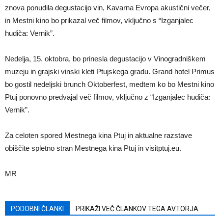
znova ponudila degustacijo vin, Kavarna Evropa akustični večer,
in Mestni kino bo prikazal več filmov, vključno s “Izganjalec
hudiča: Vernik”.
Nedelja, 15. oktobra, bo prinesla degustacijo v Vinogradniškem
muzeju in grajski vinski kleti Ptujskega gradu. Grand hotel Primus
bo gostil nedeljski brunch Oktoberfest, medtem ko bo Mestni kino
Ptuj ponovno predvajal več filmov, vključno z “Izganjalec hudiča:
Vernik”.
Za celoten spored Mestnega kina Ptuj in aktualne razstave
obiščite spletno stran Mestnega kina Ptuj in visitptuj.eu.
MR
PODOBNI ČLANKI
PRIKAŽI VEČ ČLANKOV TEGA AVTORJA