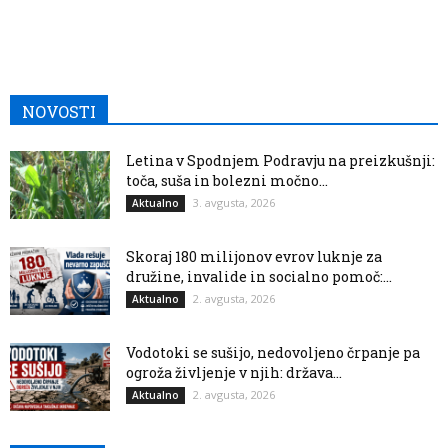
NOVOSTI
Letina v Spodnjem Podravju na preizkušnji:
toča, suša in bolezni močno...
3. avgusta, 2026
Aktualno
Skoraj 180 milijonov evrov luknje za
družine, invalide in socialno pomoč:...
2. avgusta, 2026
Aktualno
Vodotoki se sušijo, nedovoljeno črpanje pa
ogroža življenje v njih: država...
2. avgusta, 2026
Aktualno