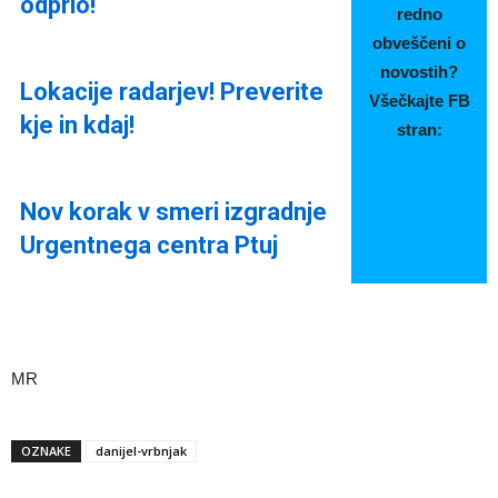
odprlo!
redno
obveščeni o
novostih?
Lokacije radarjev! Preverite
Všečkajte FB
kje in kdaj!
stran:
Nov korak v smeri izgradnje
Urgentnega centra Ptuj
MR
OZNAKE
danijel-vrbnjak