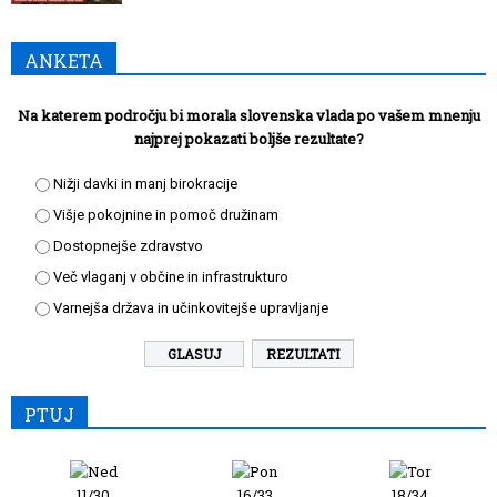
ANKETA
Na katerem področju bi morala slovenska vlada po vašem mnenju
najprej pokazati boljše rezultate?
Nižji davki in manj birokracije
Višje pokojnine in pomoč družinam
Dostopnejše zdravstvo
Več vlaganj v občine in infrastrukturo
Varnejša država in učinkovitejše upravljanje
REZULTATI
PTUJ
11/30
16/33
18/34