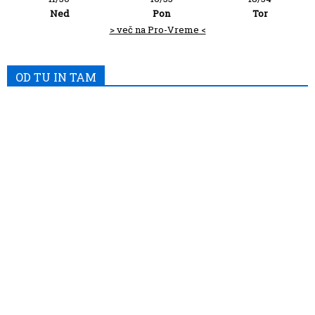
Ned
Pon
Tor
> več na Pro-Vreme <
OD TU IN TAM