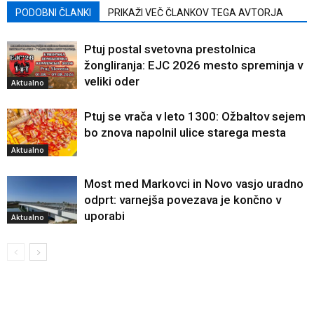
PODOBNI ČLANKI
PRIKAŽI VEČ ČLANKOV TEGA AVTORJA
Ptuj postal svetovna prestolnica
žongliranja: EJC 2026 mesto spreminja v
veliki oder
Aktualno
Ptuj se vrača v leto 1300: Ožbaltov sejem
bo znova napolnil ulice starega mesta
Aktualno
Most med Markovci in Novo vasjo uradno
odprt: varnejša povezava je končno v
uporabi
Aktualno