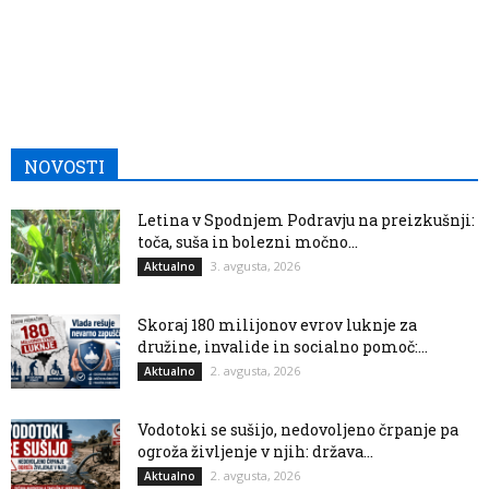
NOVOSTI
Letina v Spodnjem Podravju na preizkušnji:
toča, suša in bolezni močno...
3. avgusta, 2026
Aktualno
Skoraj 180 milijonov evrov luknje za
družine, invalide in socialno pomoč:...
2. avgusta, 2026
Aktualno
Vodotoki se sušijo, nedovoljeno črpanje pa
ogroža življenje v njih: država...
2. avgusta, 2026
Aktualno