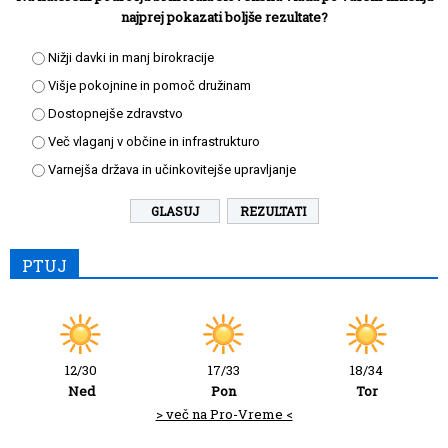
najprej pokazati boljše rezultate?
Nižji davki in manj birokracije
Višje pokojnine in pomoč družinam
Dostopnejše zdravstvo
Več vlaganj v občine in infrastrukturo
Varnejša država in učinkovitejše upravljanje
REZULTATI
PTUJ
12/30
17/33
18/34
Ned
Pon
Tor
> več na Pro-Vreme <