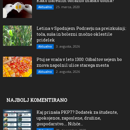
Kako naredim obrazno masko doma?
25. marca, 2020
Aktualno
Letina v Spodnjem Podravju na preizkušnji:
toča, suša in bolezni močno oklestile
pridelek
3. avgusta, 2026
Aktualno
Ptuj se vrača v leto 1300: Ožbaltov sejem bo
znova napolnil ulice starega mesta
2. avgusta, 2026
Aktualno
NAJBOLJ KOMENTIRANO
Kaj prinaša PKP7? Dodatek za študente,
upokojence, zaposlene, družine,
gospodarstvo…. Nihče...