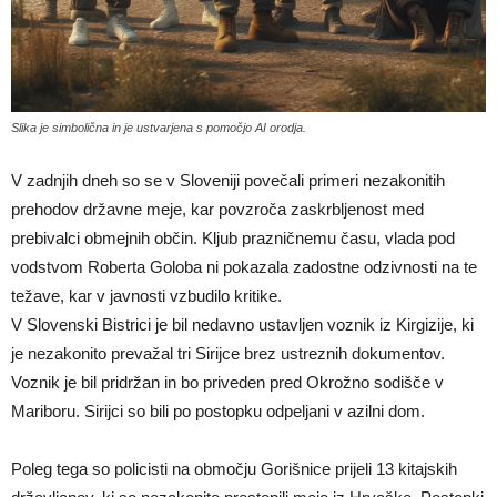
Slika je simbolična in je ustvarjena s pomočjo AI orodja.
V zadnjih dneh so se v Sloveniji povečali primeri nezakonitih
prehodov državne meje, kar povzroča zaskrbljenost med
prebivalci obmejnih občin. Kljub prazničnemu času, vlada pod
vodstvom Roberta Goloba ni pokazala zadostne odzivnosti na te
težave, kar v javnosti vzbudilo kritike.
V Slovenski Bistrici je bil nedavno ustavljen voznik iz Kirgizije, ki
je nezakonito prevažal tri Sirijce brez ustreznih dokumentov.
Voznik je bil pridržan in bo priveden pred Okrožno sodišče v
Mariboru. Sirijci so bili po postopku odpeljani v azilni dom.
Poleg tega so policisti na območju Gorišnice prijeli 13 kitajskih