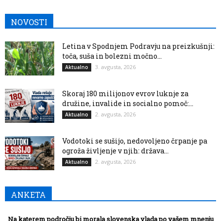
NOVOSTI
Letina v Spodnjem Podravju na preizkušnji:
toča, suša in bolezni močno...
3. avgusta, 2026
Aktualno
Skoraj 180 milijonov evrov luknje za
družine, invalide in socialno pomoč:...
2. avgusta, 2026
Aktualno
Vodotoki se sušijo, nedovoljeno črpanje pa
ogroža življenje v njih: država...
2. avgusta, 2026
Aktualno
ANKETA
Na katerem področju bi morala slovenska vlada po vašem mnenju