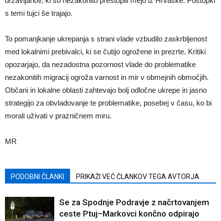
državljanov, ki so nezakonito prestopili mejo iz Hrvaške. Postopki
s temi tujci še trajajo.
To pomanjkanje ukrepanja s strani vlade vzbudilo zaskrbljenost
med lokalnimi prebivalci, ki se čutijo ogrožene in prezrte. Kritiki
opozarjajo, da nezadostna pozornost vlade do problematike
nezakonitih migracij ogroža varnost in mir v obmejnih območjih.
Občani in lokalne oblasti zahtevajo bolj odločne ukrepe in jasno
strategijo za obvladovanje te problematike, posebej v času, ko bi
morali uživati v prazničnem miru.
MR
PODOBNI ČLANKI
PRIKAŽI VEČ ČLANKOV TEGA AVTORJA
Se za Spodnje Podravje z načrtovanjem
ceste Ptuj–Markovci končno odpirajo