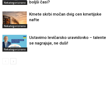
boljši časi?
Nekategorizirano
Kmete skrbi močan dvig cen kmetijske
nafte
Nekategorizirano
Ustavimo levičarsko uravnilovko – talente
se nagrajuje, ne duši!
Nekategorizirano