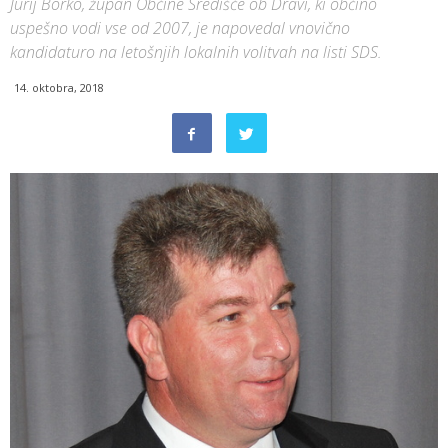
Jurij Borko, župan Občine Središče ob Dravi, ki občino
uspešno vodi vse od 2007, je napovedal vnovično
kandidaturo na letošnjih lokalnih volitvah na listi SDS.
14. oktobra, 2018