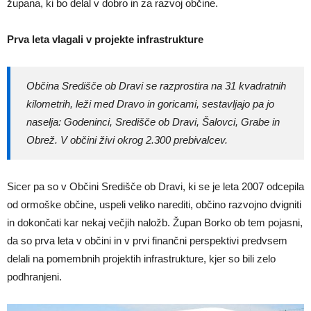
župana, ki bo delal v dobro in za razvoj občine.
Prva leta vlagali v projekte infrastrukture
Občina Središče ob Dravi se razprostira na 31 kvadratnih
kilometrih, leži med Dravo in goricami, sestavljajo pa jo
naselja: Godeninci, Središče ob Dravi, Šalovci, Grabe in
Obrež. V občini živi okrog 2.300 prebivalcev.
Sicer pa so v Občini Središče ob Dravi, ki se je leta 2007 odcepila
od ormoške občine, uspeli veliko narediti, občino razvojno dvigniti
in dokončati kar nekaj večjih naložb. Župan Borko ob tem pojasni,
da so prva leta v občini in v prvi finančni perspektivi predvsem
delali na pomembnih projektih infrastrukture, kjer so bili zelo
podhranjeni.