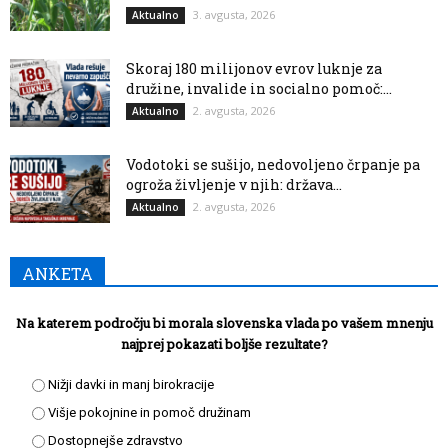
3. avgusta, 2026
Aktualno
Skoraj 180 milijonov evrov luknje za
družine, invalide in socialno pomoč:...
2. avgusta, 2026
Aktualno
Vodotoki se sušijo, nedovoljeno črpanje pa
ogroža življenje v njih: država...
2. avgusta, 2026
Aktualno
ANKETA
Na katerem področju bi morala slovenska vlada po vašem mnenju
najprej pokazati boljše rezultate?
Nižji davki in manj birokracije
Višje pokojnine in pomoč družinam
Dostopnejše zdravstvo