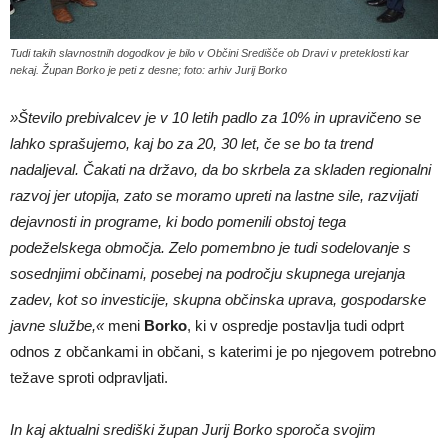
Tudi takih slavnostnih dogodkov je bilo v Občini Središče ob Dravi v preteklosti kar
nekaj. Župan Borko je peti z desne; foto: arhiv Jurij Borko
»Število prebivalcev je v 10 letih padlo za 10% in upravičeno se
lahko sprašujemo, kaj bo za 20, 30 let, če se bo ta trend
nadaljeval. Čakati na državo, da bo skrbela za skladen regionalni
razvoj jer utopija, zato se moramo upreti na lastne sile, razvijati
dejavnosti in programe, ki bodo pomenili obstoj tega
podeželskega območja. Zelo pomembno je tudi sodelovanje s
sosednjimi občinami, posebej na področju skupnega urejanja
zadev, kot so investicije, skupna občinska uprava, gospodarske
javne službe,«
meni
Borko
, ki v ospredje postavlja tudi odprt
odnos z občankami in občani, s katerimi je po njegovem potrebno
težave sproti odpravljati.
In kaj aktualni središki župan Jurij Borko sporoča svojim