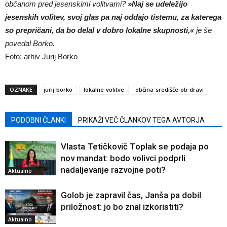
občanom pred jesenskimi volitvami?
»Naj se udeležijo
jesenskih volitev, svoj glas pa naj oddajo tistemu, za katerega
so prepričani, da bo delal v dobro lokalne skupnosti,«
je še
povedal Borko.
Foto: arhiv Jurij Borko
OZNAKE
jurij-borko
lokalne-volitve
občina-središče-ob-dravi
PODOBNI ČLANKI
PRIKAŽI VEČ ČLANKOV TEGA AVTORJA
Vlasta Tetičkovič Toplak se podaja po
nov mandat: bodo volivci podprli
nadaljevanje razvojne poti?
Aktualno
Golob je zapravil čas, Janša pa dobil
priložnost: jo bo znal izkoristiti?
Aktualno