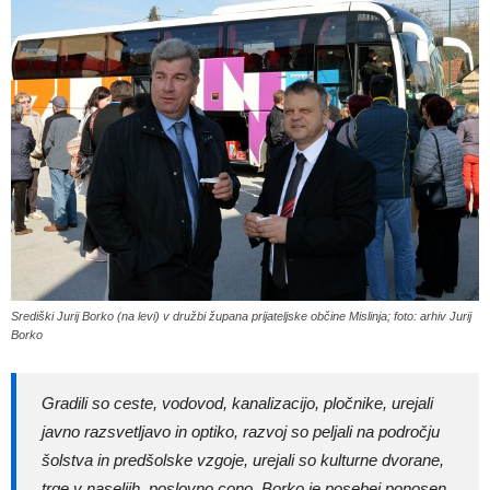
Središki Jurij Borko (na levi) v družbi župana prijateljske občine Mislinja; foto: arhiv Jurij
Borko
Gradili so ceste, vodovod, kanalizacijo, pločnike, urejali
javno razsvetljavo in optiko, razvoj so peljali na področju
šolstva in predšolske vzgoje, urejali so kulturne dvorane,
trge v naseljih, poslovno cono. Borko je posebej ponosen,