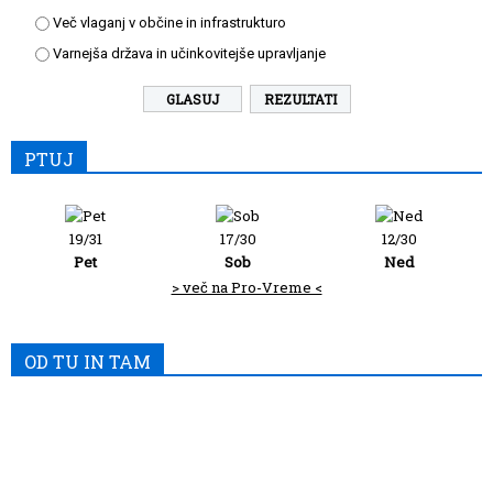
Več vlaganj v občine in infrastrukturo
Varnejša država in učinkovitejše upravljanje
REZULTATI
PTUJ
19/31
17/30
12/30
Pet
Sob
Ned
> več na Pro-Vreme <
OD TU IN TAM