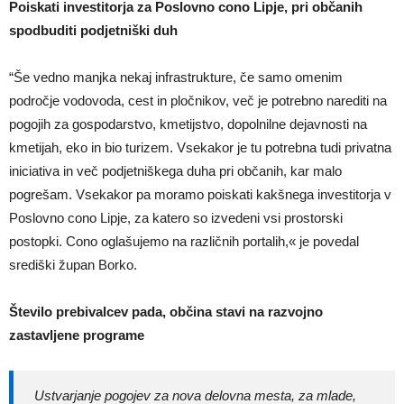
Poiskati investitorja za Poslovno cono Lipje, pri občanih
spodbuditi podjetniški duh
“Še vedno manjka nekaj infrastrukture, če samo omenim
področje vodovoda, cest in pločnikov, več je potrebno narediti na
pogojih za gospodarstvo, kmetijstvo, dopolnilne dejavnosti na
kmetijah, eko in bio turizem. Vsekakor je tu potrebna tudi privatna
iniciativa in več podjetniškega duha pri občanih, kar malo
pogrešam. Vsekakor pa moramo poiskati kakšnega investitorja v
Poslovno cono Lipje, za katero so izvedeni vsi prostorski
postopki. Cono oglašujemo na različnih portalih,« je povedal
središki župan Borko.
Število prebivalcev pada, občina stavi na razvojno
zastavljene programe
Ustvarjanje pogojev za nova delovna mesta, za mlade,