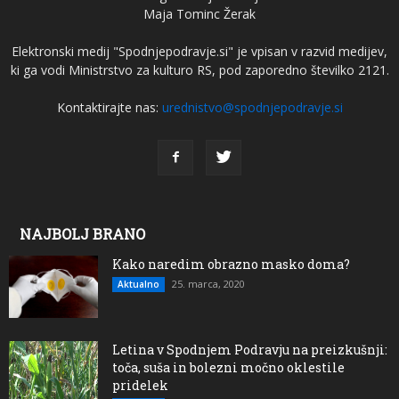
Maja Tominc Žerak
Elektronski medij "Spodnjepodravje.si" je vpisan v razvid medijev,
ki ga vodi Ministrstvo za kulturo RS, pod zaporedno številko 2121.
Kontaktirajte nas:
urednistvo@spodnjepodravje.si
NAJBOLJ BRANO
Kako naredim obrazno masko doma?
25. marca, 2020
Aktualno
Letina v Spodnjem Podravju na preizkušnji:
toča, suša in bolezni močno oklestile
pridelek