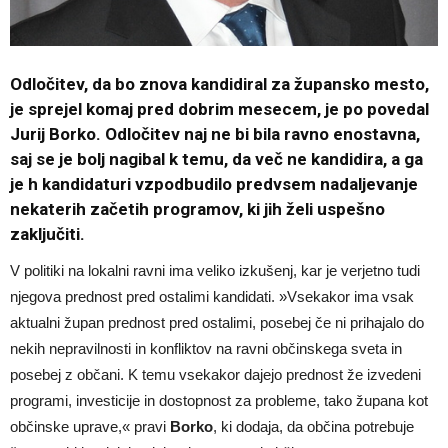
Odločitev, da bo znova kandidiral za župansko mesto,
je sprejel komaj pred dobrim mesecem, je po povedal
Jurij Borko. Odločitev naj ne bi bila ravno enostavna,
saj se je bolj nagibal k temu, da več ne kandidira, a ga
je h kandidaturi vzpodbudilo predvsem nadaljevanje
nekaterih začetih programov, ki jih želi uspešno
zaključiti.
V politiki na lokalni ravni ima veliko izkušenj, kar je verjetno tudi
njegova prednost pred ostalimi kandidati. »Vsekakor ima vsak
aktualni župan prednost pred ostalimi, posebej če ni prihajalo do
nekih nepravilnosti in konfliktov na ravni občinskega sveta in
posebej z občani. K temu vsekakor dajejo prednost že izvedeni
programi, investicije in dostopnost za probleme, tako župana kot
občinske uprave,« pravi
Borko
, ki dodaja, da občina potrebuje