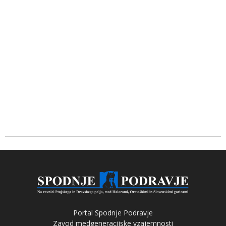
Portal Spodnje Podravje
Zavod medgeneracijske vzajemnosti