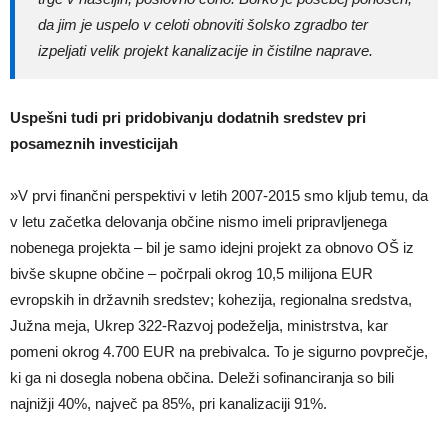
da jim je uspelo v celoti obnoviti šolsko zgradbo ter
izpeljati velik projekt kanalizacije in čistilne naprave.
Uspešni tudi pri pridobivanju dodatnih sredstev pri
posameznih investicijah
»V prvi finančni perspektivi v letih 2007-2015 smo kljub temu, da
v letu začetka delovanja občine nismo imeli pripravljenega
nobenega projekta – bil je samo idejni projekt za obnovo OŠ iz
bivše skupne občine – počrpali okrog 10,5 milijona EUR
evropskih in državnih sredstev; kohezija, regionalna sredstva,
Južna meja, Ukrep 322-Razvoj podeželja, ministrstva, kar
pomeni okrog 4.700 EUR na prebivalca. To je sigurno povprečje,
ki ga ni dosegla nobena občina. Deleži sofinanciranja so bili
najnižji 40%, največ pa 85%, pri kanalizaciji 91%.