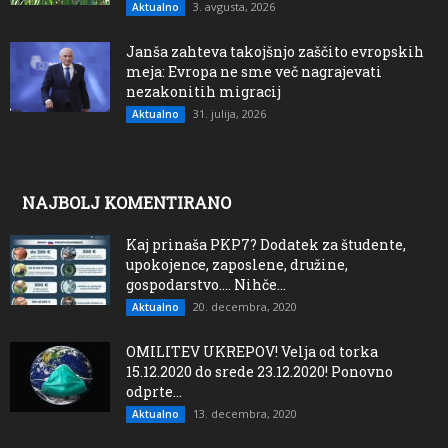
3. avgusta, 2026
Aktualno
Janša zahteva takojšnjo zaščito evropskih
meja: Evropa ne sme več nagrajevati
nezakonitih migracij
31. julija, 2026
Aktualno
NAJBOLJ KOMENTIRANO
Kaj prinaša PKP7? Dodatek za študente,
upokojence, zaposlene, družine,
gospodarstvo…. Nihče...
20. decembra, 2020
Aktualno
OMILITEV UKREPOV! Velja od torka
15.12.2020 do srede 23.12.2020! Ponovno
odprte...
13. decembra, 2020
Aktualno