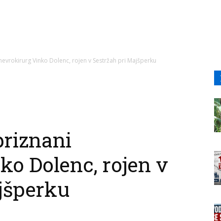
nevrokirurg Vinko Dolenc, rojen v Sestržah pri Majšperku
priznani
ko Dolenc, rojen v
jšperku