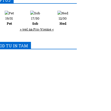
PTUJ
19/31
17/30
12/30
Pet
Sob
Ned
> več na Pro-Vreme <
OD TU IN TAM