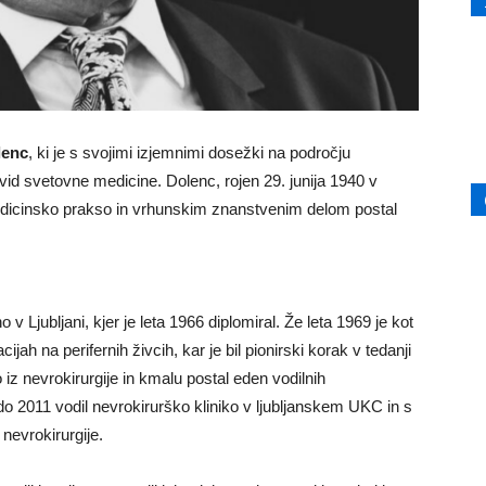
lenc
, ki je s svojimi izjemnimi dosežki na področju
vid svetovne medicine. Dolenc, rojen 29. junija 1940 v
medicinsko prakso in vrhunskim znanstvenim delom postal
 v Ljubljani, kjer je leta 1966 diplomiral. Že leta 1969 je kot
ijah na perifernih živcih, kar je bil pionirski korak v tedanji
 iz nevrokirurgije in kmalu postal eden vodilnih
do 2011 vodil nevrokirurško kliniko v ljubljanskem UKC in s
nevrokirurgije.