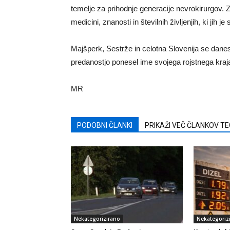
temelje za prihodnje generacije nevrokirurgov. 
medicini, znanosti in številnih življenjih, ki jih je
Majšperk, Sestrže in celotna Slovenija se dane
predanostjo ponesel ime svojega rojstnega kraja
MR
PODOBNI ČLANKI
PRIKAŽI VEČ ČLANKOV T
Nekategorizirano
Nekategoriz