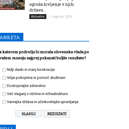
ogroža življenje v njih:
država...
2. avgusta, 2026
Aktualno
ANKETA
a katerem področju bi morala slovenska vlada po
vašem mnenju najprej pokazati boljše rezultate?
Nižji davki in manj birokracije
Višje pokojnine in pomoč družinam
Dostopnejše zdravstvo
Več vlaganj v občine in infrastrukturo
Varnejša država in učinkovitejše upravljanje
REZULTATI