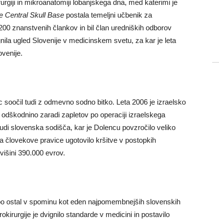
rurgiji in mikroanatomiji lobanjskega dna, med katerimi je
e Central Skull Base
postala temeljni učbenik za
200 znanstvenih člankov in bil član uredniških odborov
gnila ugled Slovenije v medicinskem svetu, za kar je leta
ovenije.
 soočil tudi z odmevno sodno bitko. Leta 2006 je izraelsko
 odškodnino zaradi zapletov po operaciji izraelskega
udi slovenska sodišča, kar je Dolencu povzročilo veliko
 človekove pravice ugotovilo kršitve v postopkih
višini 390.000 evrov.
 bo ostal v spominu kot eden najpomembnejših slovenskih
irurgije je dvignilo standarde v medicini in postavilo