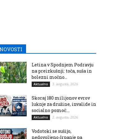
NOVOSTI
Letina v Spodnjem Podravju
na preizkušnji: toča, suša in
bolezni močno...
3. avgusta, 2026
Aktualno
Skoraj 180 milijonov evrov
luknje za družine, invalide in
socialno pomoč:...
2. avgusta, 2026
Aktualno
Vodotoki se sušijo,
nedovoljeno črpanje pa