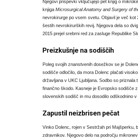
Njegovi prispevki vključujejo pet knjig o mikroki
knjiga
Microsurgical Anatomy and Surgery of th
nevrokirurge po vsem svetu. Objavil je več kot 
šestih nevrokirurških revij. Njegova dela so dvi
2015 prejel srebrni red za zasluge Republike Sl
Preizkušnje na sodiščih
Poleg svojih znanstvenih dosežkov se je Dolenc
sodišče odločilo, da mora Dolenc plačati visoko
državljana v UKC Ljubljana. Sodbo so priznala t
finančno škodo. Kasneje je Evropsko sodišče za
slovenskih sodišč in mu dosodilo odškodnino v 
Zapustil neizbrisen pečat
Vinko Dolenc, rojen v Sestržah pri Majšperku,
zdravnikov. Njegovo delo na področju mikronevrok