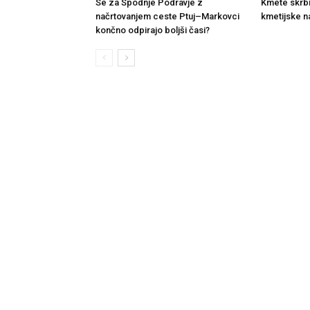
Se za Spodnje Podravje z
Kmete skrb
načrtovanjem ceste Ptuj–Markovci
kmetijske n
končno odpirajo boljši časi?