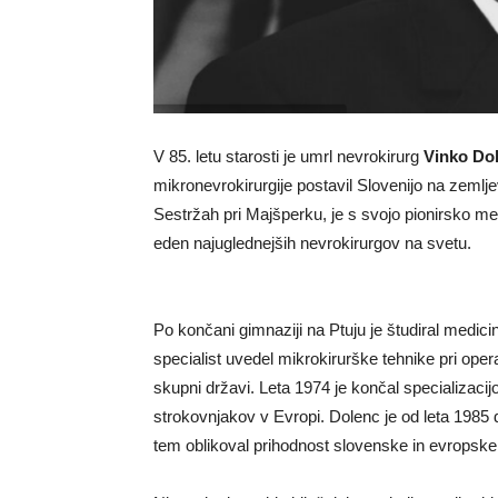
V 85. letu starosti je umrl nevrokirurg
Vinko Do
mikronevrokirurgije postavil Slovenijo na zemlje
Sestržah pri Majšperku, je s svojo pionirsko 
eden najuglednejših nevrokirurgov na svetu.
Po končani gimnaziji na Ptuju je študiral medicino
specialist uvedel mikrokirurške tehnike pri operac
skupni državi. Leta 1974 je končal specializacijo
strokovnjakov v Evropi. Dolenc je od leta 1985 
tem oblikoval prihodnost slovenske in evropske 