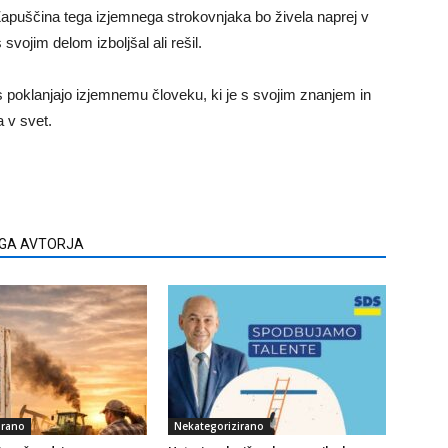
Zapuščina tega izjemnega strokovnjaka bo živela naprej v
 s svojim delom izboljšal ali rešil.
s poklanjajo izjemnemu človeku, ki je s svojim znanjem in
 v svet.
EGA AVTORJA
irano
Nekategorizirano