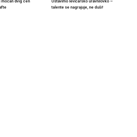
i močan dvig cen
Ustavimo levičarsko uravnilovko –
afte
talente se nagrajuje, ne duši!