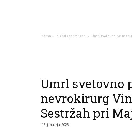
Doma
Nekategorizirano
Umrl svetovno priznani 
Umrl svetovno 
nevrokirurg Vin
Sestržah pri Ma
16. januarja, 2025