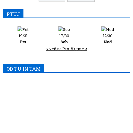
PTUJ
19/31
17/30
12/30
Pet
Sob
Ned
> več na Pro-Vreme <
OD TU IN TAM