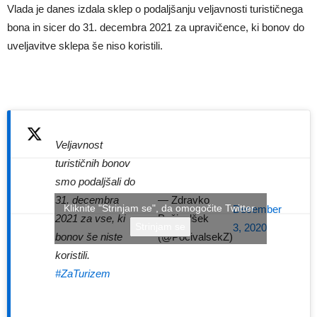
Vlada je danes izdala sklep o podaljšanju veljavnosti turističnega
bona in sicer do 31. decembra 2021 za upravičence, ki bonov do
uveljavitve sklepa še niso koristili.
Veljavnost
turističnih bonov
smo podaljšali do
31. decembra
— Zdravko
Kliknite "Strinjam se", da omogočite Twitter
December
2021 za vse, ki
Počivalšek
Strinjam se
3, 2020
bonov še niste
(@PocivalsekZ)
koristili.
#ZaTurizem