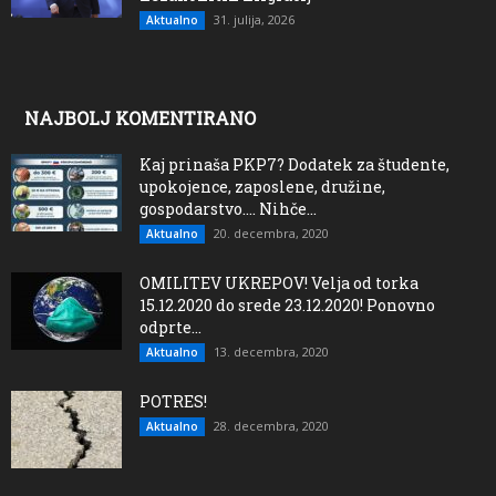
31. julija, 2026
Aktualno
NAJBOLJ KOMENTIRANO
Kaj prinaša PKP7? Dodatek za študente,
upokojence, zaposlene, družine,
gospodarstvo…. Nihče...
20. decembra, 2020
Aktualno
OMILITEV UKREPOV! Velja od torka
15.12.2020 do srede 23.12.2020! Ponovno
odprte...
13. decembra, 2020
Aktualno
POTRES!
28. decembra, 2020
Aktualno