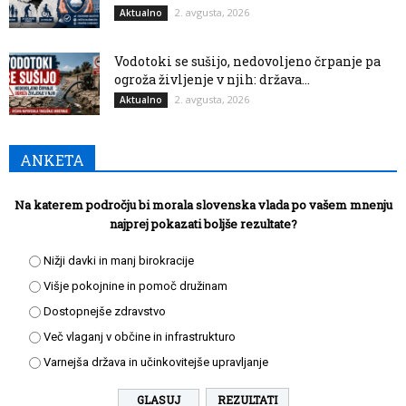
2. avgusta, 2026
Aktualno
Vodotoki se sušijo, nedovoljeno črpanje pa
ogroža življenje v njih: država...
2. avgusta, 2026
Aktualno
ANKETA
Na katerem področju bi morala slovenska vlada po vašem mnenju
najprej pokazati boljše rezultate?
Nižji davki in manj birokracije
Višje pokojnine in pomoč družinam
Dostopnejše zdravstvo
Več vlaganj v občine in infrastrukturo
Varnejša država in učinkovitejše upravljanje
REZULTATI