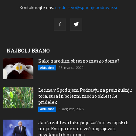
Kontaktirajte nas:
urednistvo@spodnjepodravje.si
NAJBOLJ BRANO
Kako naredim obrazno masko doma?
25. marca, 2020
Aktualno
Letina v Spodnjem Podravju na preizkušnji:
toča, suša in bolezni močno oklestile
pridelek
3. avgusta, 2026
Aktualno
Janša zahteva takojšnjo zaščito evropskih
meja: Evropa ne sme več nagrajevati
nezakonitih migracij