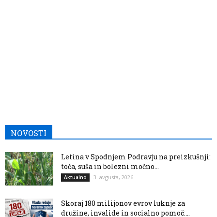
NOVOSTI
Letina v Spodnjem Podravju na preizkušnji:
toča, suša in bolezni močno...
3. avgusta, 2026
Aktualno
Skoraj 180 milijonov evrov luknje za
družine, invalide in socialno pomoč:...