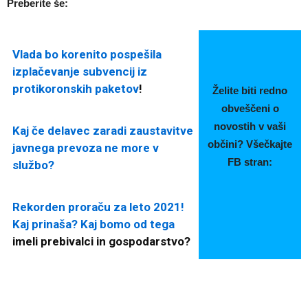
Preberite še:
Vlada bo korenito pospešila
izplačevanje subvencij iz
protikoronskih paketov
!
Želite biti redno
obveščeni o
novostih v vaši
Kaj če delavec zaradi zaustavitve
občini? Všečkajte
javnega prevoza ne more v
FB stran:
službo?
Rekorden proraču za leto 2021!
Kaj prinaša? Kaj bomo od tega
imeli prebivalci in gospodarstvo?