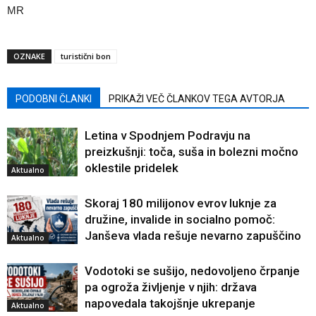
MR
OZNAKE
turistični bon
PODOBNI ČLANKI
PRIKAŽI VEČ ČLANKOV TEGA AVTORJA
Letina v Spodnjem Podravju na
preizkušnji: toča, suša in bolezni močno
oklestile pridelek
Aktualno
Skoraj 180 milijonov evrov luknje za
družine, invalide in socialno pomoč:
Janševa vlada rešuje nevarno zapuščino
Aktualno
Vodotoki se sušijo, nedovoljeno črpanje
pa ogroža življenje v njih: država
napovedala takojšnje ukrepanje
Aktualno