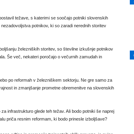
postavil težave, s katerimi se soočajo potniki slovenskih
n nezadovoljstva potnikov, ki so zaradi nerednih storitev
boljšanju železniških storitev, so številne izkušnje potnikov
jšala. Še več, nekateri poročajo o večurnih zamudah in
trebo po reformah v železniškem sektorju. Ne gre samo za
 trajnost in zmanjšanje prometne obremenitve na slovenskih
za infrastrukturo glede teh težav. Ali bodo potniki še naprej
kmalu priča resnim reformam, ki bodo prinesle izboljšave?