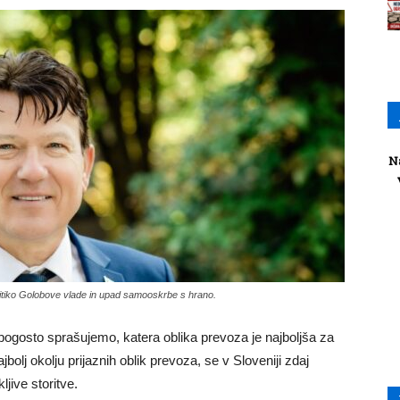
N
itiko Golobove vlade in upad samooskrbe s hrano.
 pogosto sprašujemo, katera oblika prevoza je najboljša za
jbolj okolju prijaznih oblik prevoza, se v Sloveniji zdaj
jive storitve.