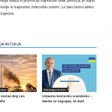
ega odtisa in promocijo trajnostnih oblik prevoza, je nujno,
anesljiv in trajnosten železniški sistem. Le tako bomo lahko
trajnosti.
EGA AVTORJA
irano
Nekategorizirano
i močan dvig cen
Ustavimo levičarsko uravnilovko –
afte
talente se nagrajuje, ne duši!