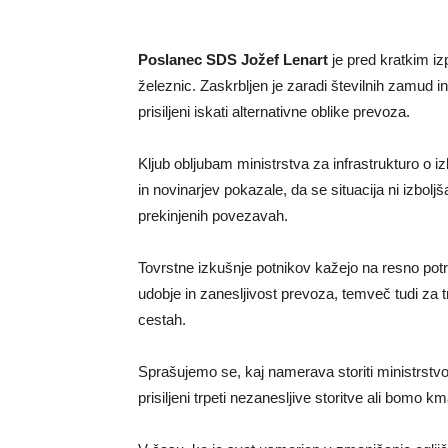
Poslanec SDS Jožef Lenart
je pred kratkim iz
železnic. Zaskrbljen je zaradi številnih zamud i
prisiljeni iskati alternativne oblike prevoza.
Kljub obljubam ministrstva za infrastrukturo o iz
in novinarjev pokazale, da se situacija ni izbol
prekinjenih povezavah.
Tovrstne izkušnje potnikov kažejo na resno po
udobje in zanesljivost prevoza, temveč tudi za
cestah.
Sprašujemo se, kaj namerava storiti ministrstvo 
prisiljeni trpeti nezanesljive storitve ali bomo 