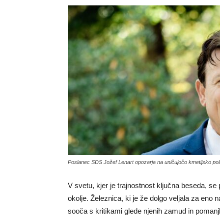
Poslanec SDS Jožef Lenart opozarja na uničujočo kmetijsko pol
V svetu, kjer je trajnostnost ključna beseda, se
okolje. Železnica, ki je že dolgo veljala za eno na
sooča s kritikami glede njenih zamud in pomanjkl