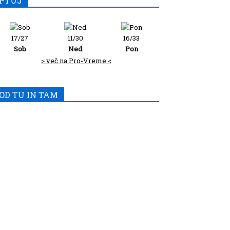
PTUJ
17/27
11/30
16/33
Sob
Ned
Pon
> več na Pro-Vreme <
OD TU IN TAM