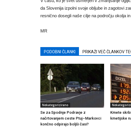
V času, ko je svet usmerjen v zmanjšanje ogljičn
da Slovenija izpolni svoje obljube in zagotovi z
resnično dosegli naše cilje na področju okolja in 
MR
PODOBNI ČLANKI
PRIKAŽI VEČ ČLANKOV T
Nekategorizirano
Nekategoriz
Se za Spodnje Podravje z
Kmete skrb
načrtovanjem ceste Ptuj–Markovci
kmetijske n
končno odpirajo boljši časi?