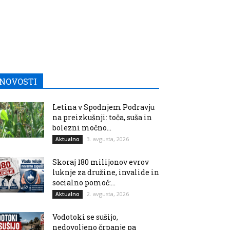
NOVOSTI
Letina v Spodnjem Podravju
na preizkušnji: toča, suša in
bolezni močno...
3. avgusta, 2026
Aktualno
Skoraj 180 milijonov evrov
luknje za družine, invalide in
socialno pomoč:...
2. avgusta, 2026
Aktualno
Vodotoki se sušijo,
nedovoljeno črpanje pa