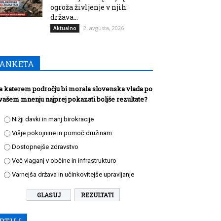
ogroža življenje v njih:
država...
2. avgusta, 2026
Aktualno
ANKETA
a katerem področju bi morala slovenska vlada po
vašem mnenju najprej pokazati boljše rezultate?
Nižji davki in manj birokracije
Višje pokojnine in pomoč družinam
Dostopnejše zdravstvo
Več vlaganj v občine in infrastrukturo
Varnejša država in učinkovitejše upravljanje
REZULTATI