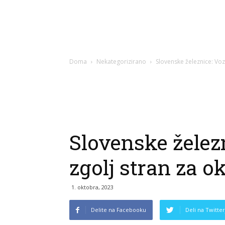
Doma
Nekategorizirano
Slovenske železnice: Vozn
Slovenske železn
zgolj stran za o
1. oktobra, 2023
Delite na Facebooku
Deli na Twitter