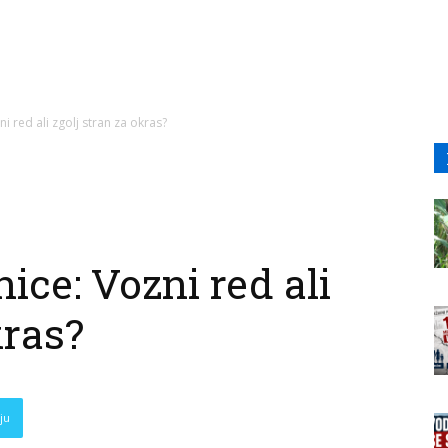
i red ali zgolj stran za okras?
ice: Vozni red ali
kras?
ju