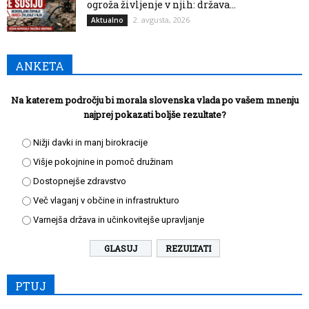
ogroža življenje v njih: država...
2. avgusta, 2026
Aktualno
ANKETA
Na katerem področju bi morala slovenska vlada po vašem mnenju
najprej pokazati boljše rezultate?
Nižji davki in manj birokracije
Višje pokojnine in pomoč družinam
Dostopnejše zdravstvo
Več vlaganj v občine in infrastrukturo
Varnejša država in učinkovitejše upravljanje
REZULTATI
PTUJ