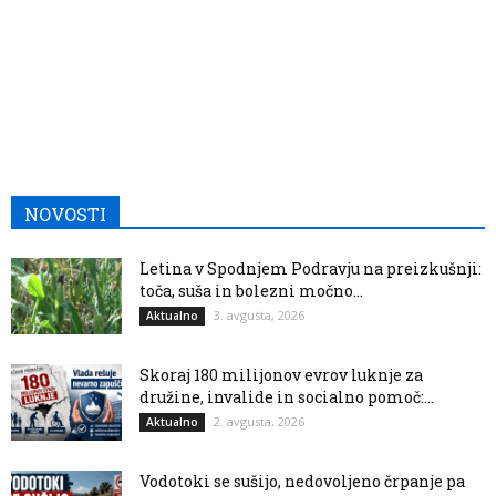
NOVOSTI
Letina v Spodnjem Podravju na preizkušnji:
toča, suša in bolezni močno...
3. avgusta, 2026
Aktualno
Skoraj 180 milijonov evrov luknje za
družine, invalide in socialno pomoč:...
2. avgusta, 2026
Aktualno
Vodotoki se sušijo, nedovoljeno črpanje pa