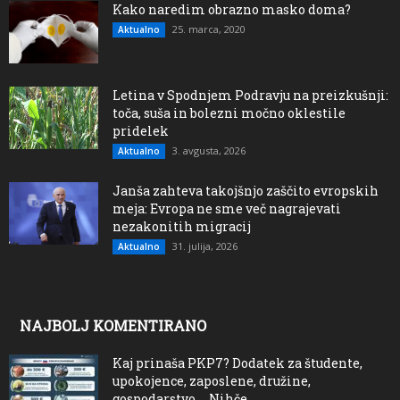
Kako naredim obrazno masko doma?
25. marca, 2020
Aktualno
Letina v Spodnjem Podravju na preizkušnji:
toča, suša in bolezni močno oklestile
pridelek
3. avgusta, 2026
Aktualno
Janša zahteva takojšnjo zaščito evropskih
meja: Evropa ne sme več nagrajevati
nezakonitih migracij
31. julija, 2026
Aktualno
NAJBOLJ KOMENTIRANO
Kaj prinaša PKP7? Dodatek za študente,
upokojence, zaposlene, družine,
gospodarstvo…. Nihče...