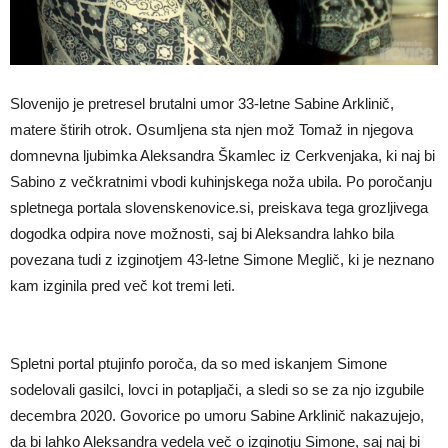
Slovenijo je pretresel brutalni umor 33-letne Sabine Arklinič,
matere štirih otrok. Osumljena sta njen mož Tomaž in njegova
domnevna ljubimka Aleksandra Škamlec iz Cerkvenjaka, ki naj bi
Sabino z večkratnimi vbodi kuhinjskega noža ubila. Po poročanju
spletnega portala slovenskenovice.si, preiskava tega grozljivega
dogodka odpira nove možnosti, saj bi Aleksandra lahko bila
povezana tudi z izginotjem 43-letne Simone Meglič, ki je neznano
kam izginila pred več kot tremi leti.
Spletni portal ptujinfo poroča, da so med iskanjem Simone
sodelovali gasilci, lovci in potapljači, a sledi so se za njo izgubile
decembra 2020. Govorice po umoru Sabine Arklinič nakazujejo,
da bi lahko Aleksandra vedela več o izginotju Simone, saj naj bi