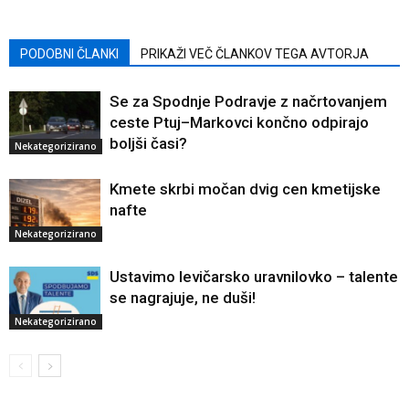
PODOBNI ČLANKI
PRIKAŽI VEČ ČLANKOV TEGA AVTORJA
Se za Spodnje Podravje z načrtovanjem
ceste Ptuj–Markovci končno odpirajo
boljši časi?
Nekategorizirano
Kmete skrbi močan dvig cen kmetijske
nafte
Nekategorizirano
Ustavimo levičarsko uravnilovko – talente
se nagrajuje, ne duši!
Nekategorizirano