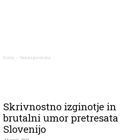
Doma
Nekategorizirano
Skrivnostno izginotje in
brutalni umor pretresata
Slovenijo
17. aprila, 2024