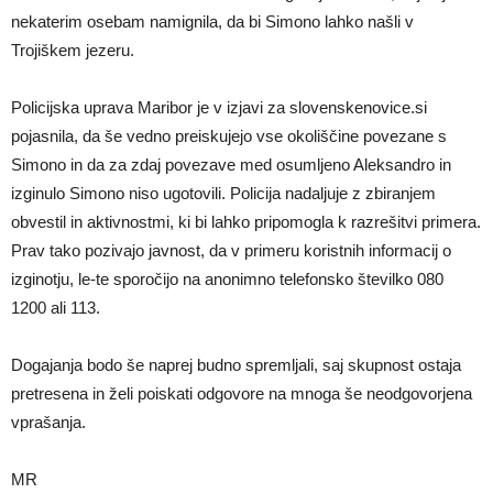
nekaterim osebam namignila, da bi Simono lahko našli v
Trojiškem jezeru.
Policijska uprava Maribor je v izjavi za slovenskenovice.si
pojasnila, da še vedno preiskujejo vse okoliščine povezane s
Simono in da za zdaj povezave med osumljeno Aleksandro in
izginulo Simono niso ugotovili. Policija nadaljuje z zbiranjem
obvestil in aktivnostmi, ki bi lahko pripomogla k razrešitvi primera.
Prav tako pozivajo javnost, da v primeru koristnih informacij o
izginotju, le-te sporočijo na anonimno telefonsko številko 080
1200 ali 113.
Dogajanja bodo še naprej budno spremljali, saj skupnost ostaja
pretresena in želi poiskati odgovore na mnoga še neodgovorjena
vprašanja.
MR