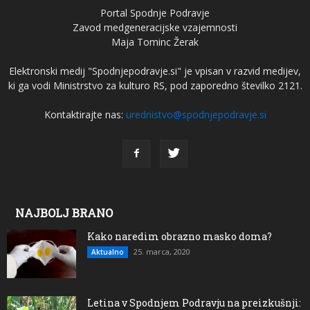
Portal Spodnje Podravje
Zavod medgeneracijske vzajemnosti
Maja Tominc Žerak
Elektronski medij "Spodnjepodravje.si" je vpisan v razvid medijev,
ki ga vodi Ministrstvo za kulturo RS, pod zaporedno številko 2121.
Kontaktirajte nas:
urednistvo@spodnjepodravje.si
NAJBOLJ BRANO
Kako naredim obrazno masko doma?
25. marca, 2020
Aktualno
Letina v Spodnjem Podravju na preizkušnji: