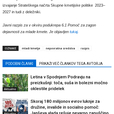
izvajanje Strateškega načrta Skupne kmetijske politike 2023–
2027 in tudi z deležniki.
Javni razpis za v okviru podukrepa 6.1 Pomoč za zagon
dejavnosti za mlade kmete.
Je objavljen
tukaj.
OZNAKE
mladi kmetje
nepovratna sredstva
razpis
PODOBNI ČLANKI
PRIKAŽI VEČ ČLANKOV TEGA AVTORJA
Letina v Spodnjem Podravju na
preizkušnji: toča, suša in bolezni močno
oklestile pridelek
Aktualno
Skoraj 180 milijonov evrov luknje za
družine, invalide in socialno pomoč:
Janševa vlada rešuje nevarno zapuščino
Aktualno