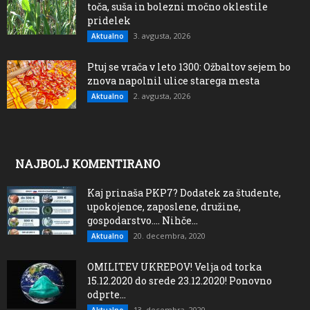
toča, suša in bolezni močno oklestile
pridelek
3. avgusta, 2026
Aktualno
Ptuj se vrača v leto 1300: Ožbaltov sejem bo
znova napolnil ulice starega mesta
2. avgusta, 2026
Aktualno
NAJBOLJ KOMENTIRANO
Kaj prinaša PKP7? Dodatek za študente,
upokojence, zaposlene, družine,
gospodarstvo…. Nihče...
20. decembra, 2020
Aktualno
OMILITEV UKREPOV! Velja od torka
15.12.2020 do srede 23.12.2020! Ponovno
odprte...
13. decembra, 2020
Aktualno