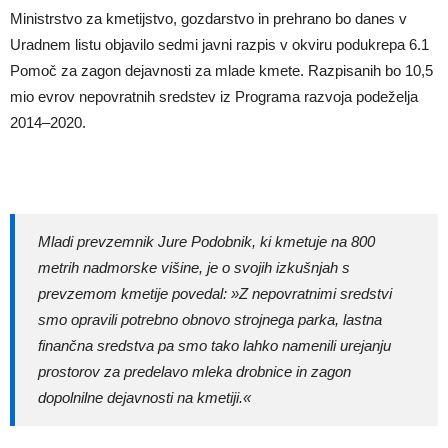
Ministrstvo za kmetijstvo, gozdarstvo in prehrano bo danes v
Uradnem listu objavilo sedmi javni razpis v okviru podukrepa 6.1
Pomoč za zagon dejavnosti za mlade kmete. Razpisanih bo 10,5
mio evrov nepovratnih sredstev iz Programa razvoja podeželja
2014–2020.
Mladi prevzemnik Jure Podobnik, ki kmetuje na 800
metrih nadmorske višine, je o svojih izkušnjah s
prevzemom kmetije povedal: »Z nepovratnimi sredstvi
smo opravili potrebno obnovo strojnega parka, lastna
finančna sredstva pa smo tako lahko namenili urejanju
prostorov za predelavo mleka drobnice in zagon
dopolnilne dejavnosti na kmetiji.«