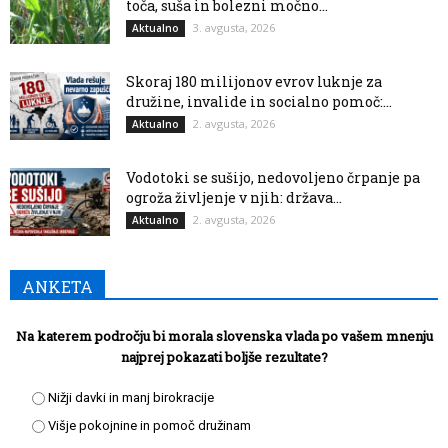
toča, suša in bolezni močno...
3. avgusta, 2026
Aktualno
Skoraj 180 milijonov evrov luknje za
družine, invalide in socialno pomoč:...
2. avgusta, 2026
Aktualno
Vodotoki se sušijo, nedovoljeno črpanje pa
ogroža življenje v njih: država...
2. avgusta, 2026
Aktualno
ANKETA
Na katerem področju bi morala slovenska vlada po vašem mnenju
najprej pokazati boljše rezultate?
Nižji davki in manj birokracije
Višje pokojnine in pomoč družinam