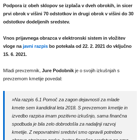
Podpora iz obeh sklopov se izplača v dveh obrokih, in sicer
prvi obrok v višini 70 odstotkov in drugi obrok v višini do 30
odstotkov dodeljenih sredstev.
Vnos prijavnega obrazca v elektronski sistem in vložitev
vloge na
javni razpis
bo potekala od 22. 2. 2021 do vključno
15. 6. 2021.
Mladi prevzemnik,
Jure Podobnik
je o svojih izkušnjah s
prevzemom kmetije povedal:
»Na razpis 6.1 Pomoč za zagon dejavnosti za mlade
kmete sem kandidiral leta 2018. S prevzemom kmetije in
izvedbo razpisa imam pozitivno izkušnjo, sama finančna
spodbuda je bila zelo dobrodošla za nadaljnji razvoj
kmetije. Z nepovratnimi sredstvi smo opravili potrebno