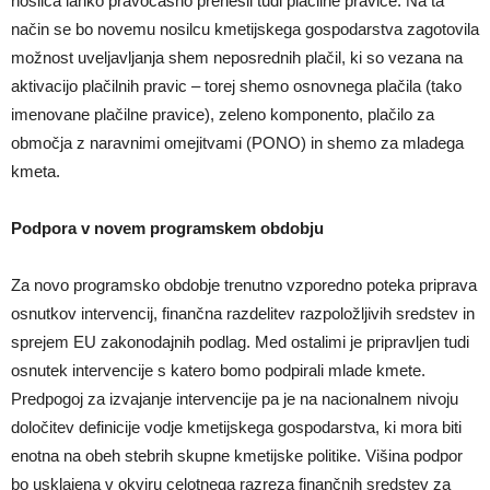
nosilca lahko pravočasno prenesli tudi plačilne pravice. Na ta
način se bo novemu nosilcu kmetijskega gospodarstva zagotovila
možnost uveljavljanja shem neposrednih plačil, ki so vezana na
aktivacijo plačilnih pravic – torej shemo osnovnega plačila (tako
imenovane plačilne pravice), zeleno komponento, plačilo za
območja z naravnimi omejitvami (PONO) in shemo za mladega
kmeta.
Podpora v novem programskem obdobju
Za novo programsko obdobje trenutno vzporedno poteka priprava
osnutkov intervencij, finančna razdelitev razpoložljivih sredstev in
sprejem EU zakonodajnih podlag. Med ostalimi je pripravljen tudi
osnutek intervencije s katero bomo podpirali mlade kmete.
Predpogoj za izvajanje intervencije pa je na nacionalnem nivoju
določitev definicije vodje kmetijskega gospodarstva, ki mora biti
enotna na obeh stebrih skupne kmetijske politike. Višina podpor
bo usklajena v okviru celotnega razreza finančnih sredstev za