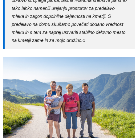
obnovo strojnega parka, lastna finančna sredstva pa smo
tako lahko namenili urejanju prostorov za predelavo
mleka in zagon dopolnilne dejavnosti na kmetiji. S
predelavo na domu skušamo povečati dodano vrednost
mleku in s tem za naprej ustvariti stabilno delovno mesto
na kmetiji zame in za mojo družino.«