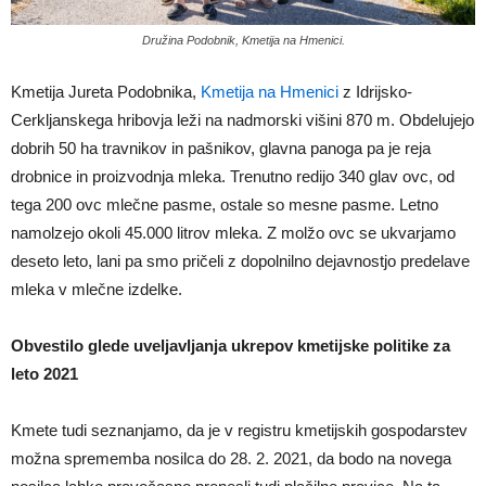
Družina Podobnik, Kmetija na Hmenici.
Kmetija Jureta Podobnika,
Kmetija na Hmenici
z Idrijsko-
Cerkljanskega hribovja leži na nadmorski višini 870 m. Obdelujejo
dobrih 50 ha travnikov in pašnikov, glavna panoga pa je reja
drobnice in proizvodnja mleka. Trenutno redijo 340 glav ovc, od
tega 200 ovc mlečne pasme, ostale so mesne pasme. Letno
namolzejo okoli 45.000 litrov mleka. Z molžo ovc se ukvarjamo
deseto leto, lani pa smo pričeli z dopolnilno dejavnostjo predelave
mleka v mlečne izdelke.
Obvestilo glede uveljavljanja ukrepov kmetijske politike za
leto 2021
Kmete tudi seznanjamo, da je v registru kmetijskih gospodarstev
možna sprememba nosilca do 28. 2. 2021, da bodo na novega