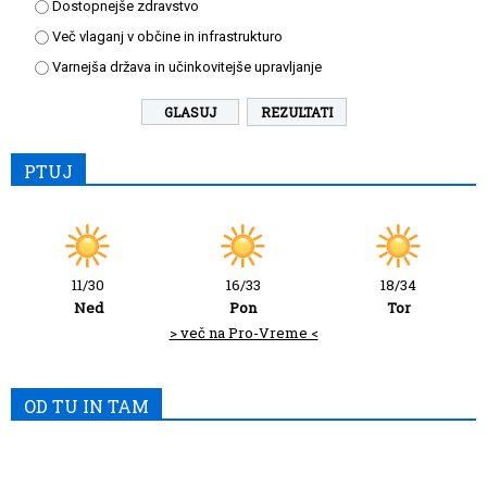
Dostopnejše zdravstvo
Več vlaganj v občine in infrastrukturo
Varnejša država in učinkovitejše upravljanje
REZULTATI
PTUJ
11/30
16/33
18/34
Ned
Pon
Tor
> več na Pro-Vreme <
OD TU IN TAM