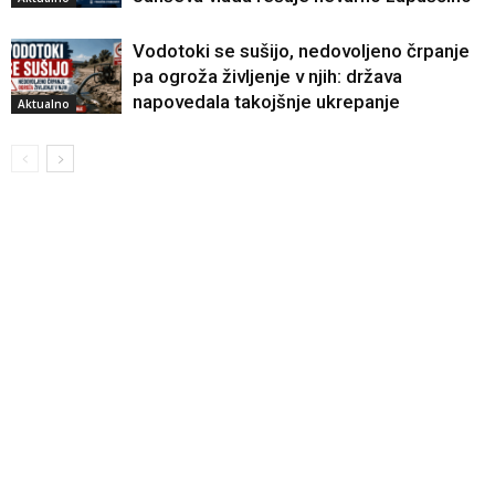
Vodotoki se sušijo, nedovoljeno črpanje
pa ogroža življenje v njih: država
napovedala takojšnje ukrepanje
Aktualno