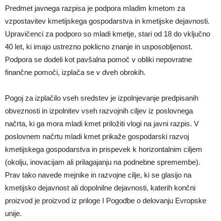
Predmet javnega razpisa je podpora mladim kmetom za
vzpostavitev kmetijskega gospodarstva in kmetijske dejavnosti.
Upravičenci za podporo so mladi kmetje, stari od 18 do vključno
40 let, ki imajo ustrezno poklicno znanje in usposobljenost.
Podpora se dodeli kot pavšalna pomoč v obliki nepovratne
finančne pomoči, izplača se v dveh obrokih.
Pogoj za izplačilo vseh sredstev je izpolnjevanje predpisanih
obveznosti in izpolnitev vseh razvojnih ciljev iz poslovnega
načrta, ki ga mora mladi kmet priložiti vlogi na javni razpis. V
poslovnem načrtu mladi kmet prikaže gospodarski razvoj
kmetijskega gospodarstva in prispevek k horizontalnim ciljem
(okolju, inovacijam ali prilagajanju na podnebne spremembe).
Prav tako navede mejnike in razvojne cilje, ki se glasijo na
kmetijsko dejavnost ali dopolnilne dejavnosti, katerih končni
proizvod je proizvod iz priloge I Pogodbe o delovanju Evropske
unije.