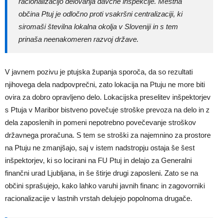
racionalizacijo delovanja davčne inšpekcije. Mestna
občina Ptuj je odločno proti vsakršni centralizaciji, ki
siromaši številna lokalna okolja v Sloveniji in s tem
prinaša neenakomeren razvoj države.
V javnem pozivu je ptujska županja sporoča, da so rezultati
njihovega dela nadpovprečni, zato lokacija na Ptuju ne more biti
ovira za dobro opravljeno delo. Lokacijska preselitev inšpektorjev
s Ptuja v Maribor bistveno povečuje stroške prevoza na delo in z
dela zaposlenih in pomeni nepotrebno povečevanje stroškov
državnega proračuna. S tem se stroški za najemnino za prostore
na Ptuju ne zmanjšajo, saj v istem nadstropju ostaja še šest
inšpektorjev, ki so locirani na FU Ptuj in delajo za Generalni
finančni urad Ljubljana, in še štirje drugi zaposleni. Zato se na
občini sprašujejo, kako lahko varuhi javnih financ in zagovorniki
racionalizacije v lastnih vrstah delujejo popolnoma drugače.