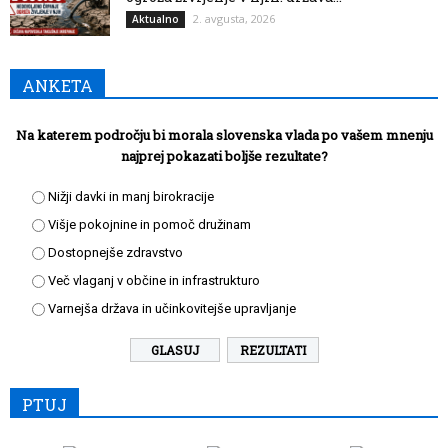
2. avgusta, 2026
Aktualno
ANKETA
Na katerem področju bi morala slovenska vlada po vašem mnenju
najprej pokazati boljše rezultate?
Nižji davki in manj birokracije
Višje pokojnine in pomoč družinam
Dostopnejše zdravstvo
Več vlaganj v občine in infrastrukturo
Varnejša država in učinkovitejše upravljanje
REZULTATI
PTUJ