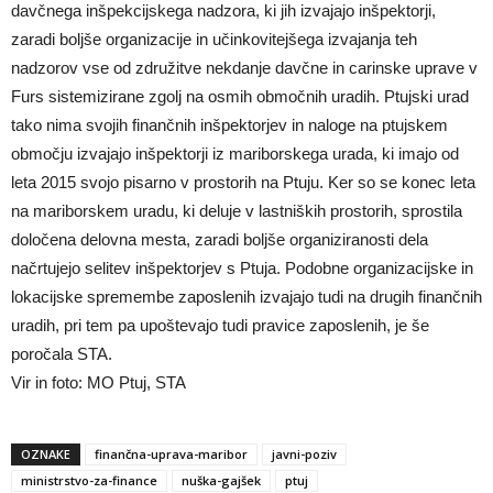
davčnega inšpekcijskega nadzora, ki jih izvajajo inšpektorji,
zaradi boljše organizacije in učinkovitejšega izvajanja teh
nadzorov vse od združitve nekdanje davčne in carinske uprave v
Furs sistemizirane zgolj na osmih območnih uradih. Ptujski urad
tako nima svojih finančnih inšpektorjev in naloge na ptujskem
območju izvajajo inšpektorji iz mariborskega urada, ki imajo od
leta 2015 svojo pisarno v prostorih na Ptuju. Ker so se konec leta
na mariborskem uradu, ki deluje v lastniških prostorih, sprostila
določena delovna mesta, zaradi boljše organiziranosti dela
načrtujejo selitev inšpektorjev s Ptuja. Podobne organizacijske in
lokacijske spremembe zaposlenih izvajajo tudi na drugih finančnih
uradih, pri tem pa upoštevajo tudi pravice zaposlenih, je še
poročala STA.
Vir in foto: MO Ptuj, STA
OZNAKE
finančna-uprava-maribor
javni-poziv
ministrstvo-za-finance
nuška-gajšek
ptuj