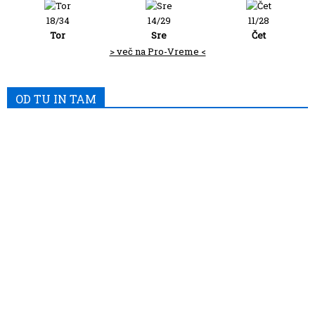
18/34
14/29
11/28
Tor
Sre
Čet
> več na Pro-Vreme <
OD TU IN TAM