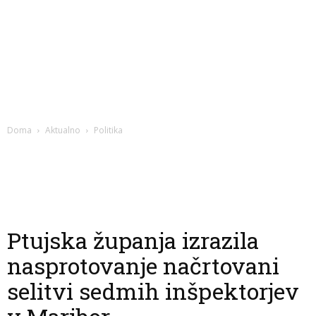
Doma
Aktualno
Politika
Ptujska županja izrazila
nasprotovanje načrtovani
selitvi sedmih inšpektorjev