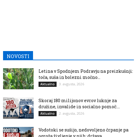
NOVOSTI
Letina v Spodnjem Podravju na preizkušnji:
toča, suša in bolezni močno...
3. avgusta, 2026
Aktualno
Skoraj 180 milijonov evrov luknje za
družine, invalide in socialno pomoč:...
2. avgusta, 2026
Aktualno
Vodotoki se sušijo, nedovoljeno črpanje pa
ogroža življenje v njih: država...