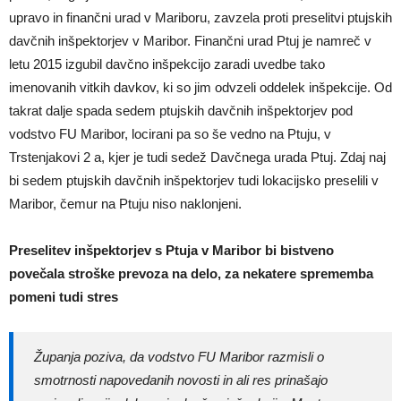
upravo in finančni urad v Mariboru, zavzela proti preselitvi ptujskih
davčnih inšpektorjev v Maribor. Finančni urad Ptuj je namreč v
letu 2015 izgubil davčno inšpekcijo zaradi uvedbe tako
imenovanih vitkih davkov, ki so jim odvzeli oddelek inšpekcije. Od
takrat dalje spada sedem ptujskih davčnih inšpektorjev pod
vodstvo FU Maribor, locirani pa so še vedno na Ptuju, v
Trstenjakovi 2 a, kjer je tudi sedež Davčnega urada Ptuj. Zdaj naj
bi sedem ptujskih davčnih inšpektorjev tudi lokacijsko preselili v
Maribor, čemur na Ptuju niso naklonjeni.
Preselitev inšpektorjev s Ptuja v Maribor bi bistveno
povečala stroške prevoza na delo, za nekatere sprememba
pomeni tudi stres
Županja poziva, da vodstvo FU Maribor razmisli o
smotrnosti napovedanih novosti in ali res prinašajo