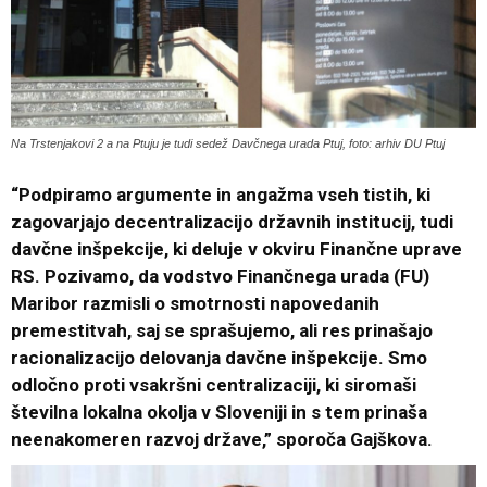
Na Trstenjakovi 2 a na Ptuju je tudi sedež Davčnega urada Ptuj, foto: arhiv DU Ptuj
“Podpiramo argumente in angažma vseh tistih, ki
zagovarjajo decentralizacijo državnih institucij, tudi
davčne inšpekcije, ki deluje v okviru Finančne uprave
RS. Pozivamo, da vodstvo Finančnega urada (FU)
Maribor razmisli o smotrnosti napovedanih
premestitvah, saj se sprašujemo, ali res prinašajo
racionalizacijo delovanja davčne inšpekcije. Smo
odločno proti vsakršni centralizaciji, ki siromaši
številna lokalna okolja v Sloveniji in s tem prinaša
neenakomeren razvoj države,” sporoča Gajškova.