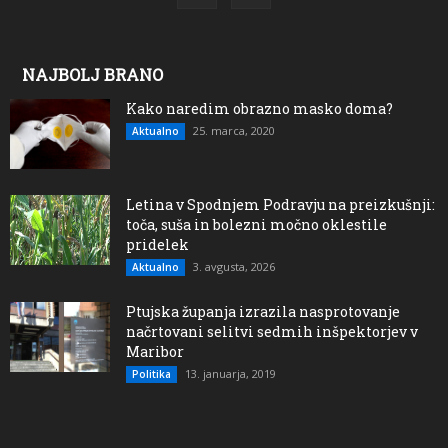
NAJBOLJ BRANO
Kako naredim obrazno masko doma?
25. marca, 2020
Aktualno
Letina v Spodnjem Podravju na preizkušnji:
toča, suša in bolezni močno oklestile
pridelek
3. avgusta, 2026
Aktualno
Ptujska županja izrazila nasprotovanje
načrtovani selitvi sedmih inšpektorjev v
Maribor
13. januarja, 2019
Politika