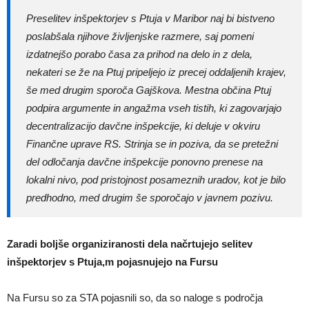
Preselitev inšpektorjev s Ptuja v Maribor naj bi bistveno
poslabšala njihove življenjske razmere, saj pomeni
izdatnejšo porabo časa za prihod na delo in z dela,
nekateri se že na Ptuj pripeljejo iz precej oddaljenih krajev,
še med drugim sporoča Gajškova. Mestna občina Ptuj
podpira argumente in angažma vseh tistih, ki zagovarjajo
decentralizacijo davčne inšpekcije, ki deluje v okviru
Finančne uprave RS. Strinja se in poziva, da se pretežni
del odločanja davčne inšpekcije ponovno prenese na
lokalni nivo, pod pristojnost posameznih uradov, kot je bilo
predhodno, med drugim še sporočajo v javnem pozivu.
Zaradi boljše organiziranosti dela načrtujejo selitev
inšpektorjev s Ptuja,m pojasnujejo na Fursu
Na Fursu so za STA pojasnili so, da so naloge s področja