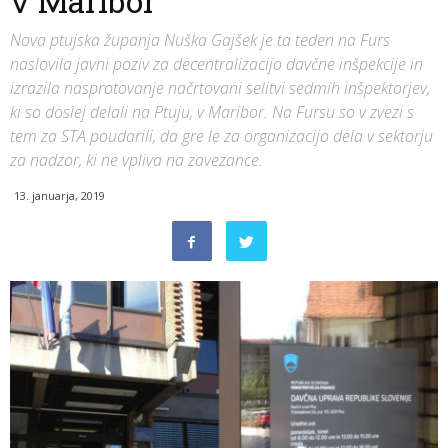
v Maribor
Nova ptujska županja Nuška Gajšek je ta teden na Furs
naslovila javni poziv za decentralizacijo davčne inšpekcije in
izrazila nasprotovanje načrtovani selitvi sedmih inšpektorjev,
ki so doslej delali na Ptuju, v Maribor. Na Fursu so v zvezi s
tem za STA poudarili, da gre le za organizacijo dela v sektorju
za nadzor, ki ne vpliva na zavezance.
13. januarja, 2019