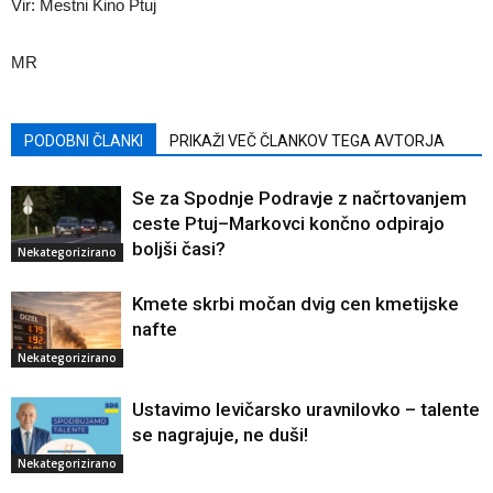
Vir: Mestni Kino Ptuj
MR
PODOBNI ČLANKI
PRIKAŽI VEČ ČLANKOV TEGA AVTORJA
Se za Spodnje Podravje z načrtovanjem
ceste Ptuj–Markovci končno odpirajo
boljši časi?
Nekategorizirano
Kmete skrbi močan dvig cen kmetijske
nafte
Nekategorizirano
Ustavimo levičarsko uravnilovko – talente
se nagrajuje, ne duši!
Nekategorizirano