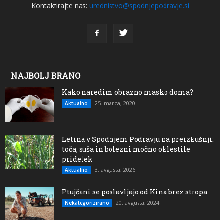
Kontaktirajte nas:
urednistvo@spodnjepodravje.si
NAJBOLJ BRANO
Kako naredim obrazno masko doma?
25. marca, 2020
Aktualno
Letina v Spodnjem Podravju na preizkušnji:
toča, suša in bolezni močno oklestile
pridelek
3. avgusta, 2026
Aktualno
Ptujčani se poslavljajo od Kina brez stropa
20. avgusta, 2024
Nekategorizirano