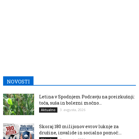
NOVOSTI
Letina v Spodnjem Podravju na preizkušnji:
toča, suša in bolezni močno...
3. avgusta, 2026
Aktualno
Skoraj 180 milijonov evrov luknje za
družine, invalide in socialno pomoč:...