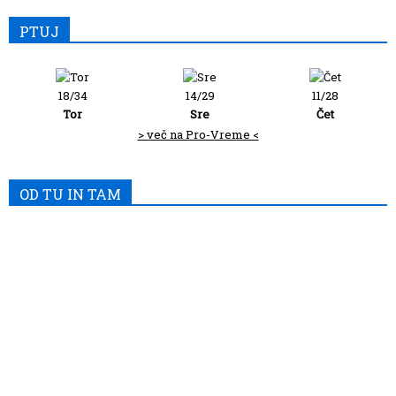
PTUJ
18/34
14/29
11/28
Tor
Sre
Čet
> več na Pro-Vreme <
OD TU IN TAM