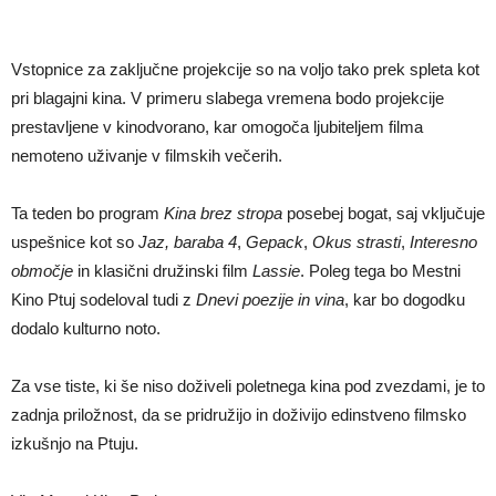
Vstopnice za zaključne projekcije so na voljo tako prek spleta kot
pri blagajni kina. V primeru slabega vremena bodo projekcije
prestavljene v kinodvorano, kar omogoča ljubiteljem filma
nemoteno uživanje v filmskih večerih.
Ta teden bo program
Kina brez stropa
posebej bogat, saj vključuje
uspešnice kot so
Jaz, baraba 4
,
Gepack
,
Okus strasti
,
Interesno
območje
in klasični družinski film
Lassie
. Poleg tega bo Mestni
Kino Ptuj sodeloval tudi z
Dnevi poezije in vina
, kar bo dogodku
dodalo kulturno noto.
Za vse tiste, ki še niso doživeli poletnega kina pod zvezdami, je to
zadnja priložnost, da se pridružijo in doživijo edinstveno filmsko
izkušnjo na Ptuju.