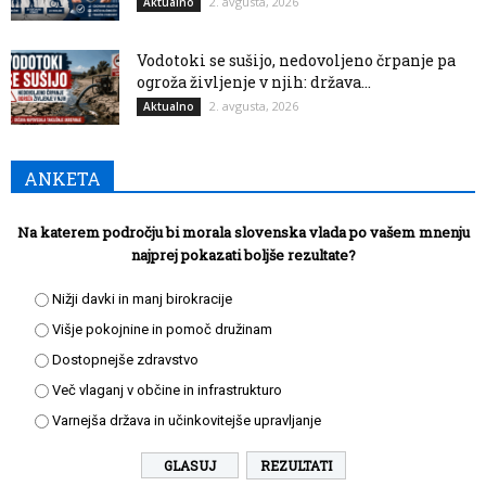
2. avgusta, 2026
Aktualno
Vodotoki se sušijo, nedovoljeno črpanje pa
ogroža življenje v njih: država...
2. avgusta, 2026
Aktualno
ANKETA
Na katerem področju bi morala slovenska vlada po vašem mnenju
najprej pokazati boljše rezultate?
Nižji davki in manj birokracije
Višje pokojnine in pomoč družinam
Dostopnejše zdravstvo
Več vlaganj v občine in infrastrukturo
Varnejša država in učinkovitejše upravljanje
REZULTATI