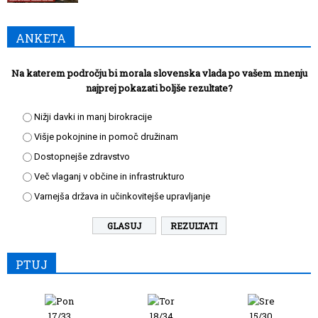
ANKETA
Na katerem področju bi morala slovenska vlada po vašem mnenju
najprej pokazati boljše rezultate?
Nižji davki in manj birokracije
Višje pokojnine in pomoč družinam
Dostopnejše zdravstvo
Več vlaganj v občine in infrastrukturo
Varnejša država in učinkovitejše upravljanje
REZULTATI
PTUJ
17/33
18/34
15/30