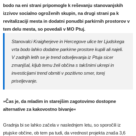
bodo na eni strani pripomogle k reševanju stanovanjskih
izzivov socialno ogroženih skupin, na drugi strani pa k
revitalizaciji mesta in dodatni ponudbi parkirnih prostorov v
tem delu mesta, so povedali v MO Ptuj.
Stanovalci Kraigherjeve in Hercegove ulice ter Ljudskega
vrta bodo lahko dodatne parkirne prostore kupili ali najeli.
V zadnjih letih se je trend odseljevanja iz Ptuja sicer
zmanjšal, kljub temu želi občina s takšnimi ukrepi in
investicijami trend obrniti v pozitivno smer, torej
priseljevanje.
»Čas je, da mladim in starejšim zagotovimo dostopne
alternative za kakovostno bivanje«
Gradnja bi se lahko začela v naslednjem letu, so sporočili iz
ptujske občine, ob tem pa tudi, da vrednost projekta znaša 3,6