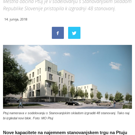
Mestna občina Ptuj je v sodelovanju s Stanovanjskim skladom
Republike Slovenije pristopila k izgradnji 48 stanovanj.
14. junija, 2018
Ptuj namerava v sodelovanju s Stanovanjskim skladom izgraditi 48 stanovanj. Tako naj
bi izgledal novi blok. Foto: MO Ptuj
Nove kapacitete na najemnem stanovanjskem trgu na Ptuju