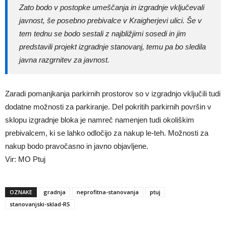
Zato bodo v postopke umeščanja in izgradnje vključevali
javnost, še posebno prebivalce v Kraigherjevi ulici. Še v
tem tednu se bodo sestali z najbližjimi sosedi in jim
predstavili projekt izgradnje stanovanj, temu pa bo sledila
javna razgrnitev za javnost.
Zaradi pomanjkanja parkirnih prostorov so v izgradnjo vključili tudi
dodatne možnosti za parkiranje. Del pokritih parkirnih površin v
sklopu izgradnje bloka je namreč namenjen tudi okoliškim
prebivalcem, ki se lahko odločijo za nakup le-teh. Možnosti za
nakup bodo pravočasno in javno objavljene.
Vir: MO Ptuj
OZNAKE
gradnja
neprofitna-stanovanja
ptuj
stanovanjski-sklad-RS