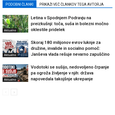
PODOBNI ČLANKI
PRIKAŽI VEČ ČLANKOV TEGA AVTORJA
Letina v Spodnjem Podravju na
preizkušnji: toča, suša in bolezni močno
oklestile pridelek
Aktualno
Skoraj 180 milijonov evrov luknje za
družine, invalide in socialno pomoč:
Janševa vlada rešuje nevarno zapuščino
Aktualno
Vodotoki se sušijo, nedovoljeno črpanje
pa ogroža življenje v njih: država
napovedala takojšnje ukrepanje
Aktualno