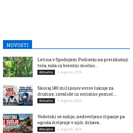
NOVOSTI
Letina v Spodnjem Podravju na preizkušnji:
toča, suša in bolezni močno...
3. avgusta, 2026
Aktualno
Skoraj 180 milijonov evrov luknje za
družine, invalide in socialno pomoč:...
2. avgusta, 2026
Aktualno
Vodotoki se sušijo, nedovoljeno črpanje pa
ogroža življenje v njih: država...
2. avgusta, 2026
Aktualno