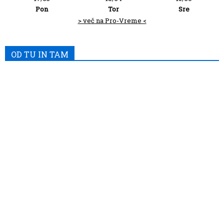
Pon
Tor
Sre
> več na Pro-Vreme <
OD TU IN TAM