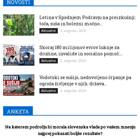
NOVOSTI
Letina v Spodnjem Podravju na preizkušnji:
toča, suša in bolezni močno...
3. avgusta, 2026
Aktualno
Skoraj 180 milijonov evrov luknje za
družine, invalide in socialno pomoč:...
2. avgusta, 2026
Aktualno
Vodotoki se sušijo, nedovoljeno črpanje pa
ogroža življenje v njih: država...
2. avgusta, 2026
Aktualno
ANKETA
Na katerem področju bi morala slovenska vlada po vašem mnenju
najprej pokazati boljše rezultate?