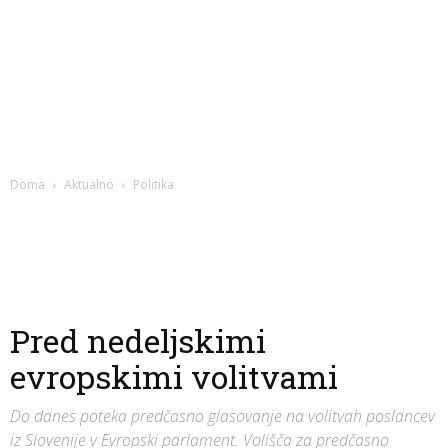
Doma
Aktualno
Politika
Pred nedeljskimi
evropskimi volitvami
Do danes poteka predčasno glasovanje na volitvah poslancev
iz Slovenije v Evropski parlament. Volišča za predčasno