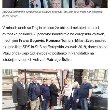
Stojnica Slovenske demokratske stranke pred UE Ptuj, kjer se je mudil tudi poslanec
Jožef Lenart.
V minulih dneh so Ptuj in okolico že obiskali nekateri aktualni
evropske poslanci, ki ponovno kandidirajo na evropskih volitvah,
med njimi
Franc Bogovič
,
Romana Tomc
in
Milan Zver
, nosilec
skupne liste SDS in SLS na Evropskih volitvah 2019, danes pa na
Ptuju pričakujejo tudi evropsko poslanko in kandidatko na
letošnjih evropskih volitvah
Patricijo Šulin.