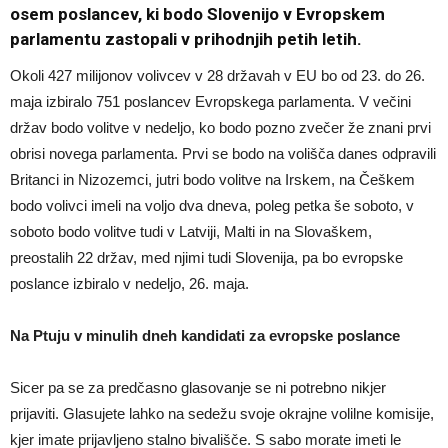
osem poslancev, ki bodo Slovenijo v Evropskem
parlamentu zastopali v prihodnjih petih letih.
Okoli 427 milijonov volivcev v 28 državah v EU bo od 23. do 26.
maja izbiralo 751 poslancev Evropskega parlamenta. V večini
držav bodo volitve v nedeljo, ko bodo pozno zvečer že znani prvi
obrisi novega parlamenta. Prvi se bodo na volišča danes odpravili
Britanci in Nizozemci, jutri bodo volitve na Irskem, na Češkem
bodo volivci imeli na voljo dva dneva, poleg petka še soboto, v
soboto bodo volitve tudi v Latviji, Malti in na Slovaškem,
preostalih 22 držav, med njimi tudi Slovenija, pa bo evropske
poslance izbiralo v nedeljo, 26. maja.
Na Ptuju v minulih dneh kandidati za evropske poslance
Sicer pa se za predčasno glasovanje se ni potrebno nikjer
prijaviti. Glasujete lahko na sedežu svoje okrajne volilne komisije,
kjer imate prijavljeno stalno bivališče. S sabo morate imeti le