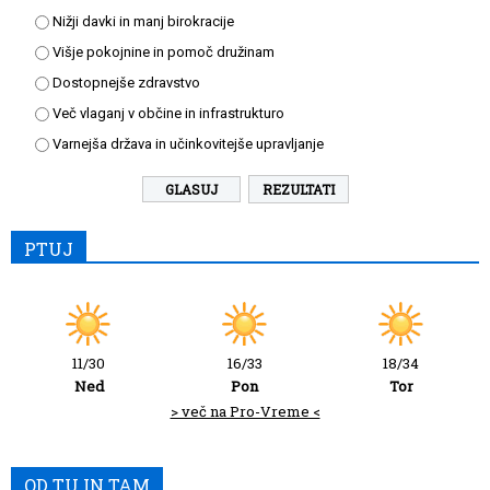
Nižji davki in manj birokracije
Višje pokojnine in pomoč družinam
Dostopnejše zdravstvo
Več vlaganj v občine in infrastrukturo
Varnejša država in učinkovitejše upravljanje
REZULTATI
PTUJ
11/30
16/33
18/34
Ned
Pon
Tor
> več na Pro-Vreme <
OD TU IN TAM