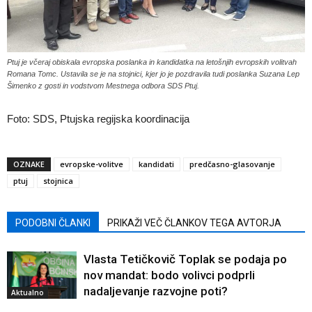
Ptuj je včeraj obiskala evropska poslanka in kandidatka na letošnjih evropskih volitvah
Romana Tomc. Ustavila se je na stojnici, kjer jo je pozdravila tudi poslanka Suzana Lep
Šimenko z gosti in vodstvom Mestnega odbora SDS Ptuj.
Foto: SDS, Ptujska regijska koordinacija
OZNAKE
evropske-volitve
kandidati
predčasno-glasovanje
ptuj
stojnica
PODOBNI ČLANKI
PRIKAŽI VEČ ČLANKOV TEGA AVTORJA
Vlasta Tetičkovič Toplak se podaja po
nov mandat: bodo volivci podprli
nadaljevanje razvojne poti?
Aktualno