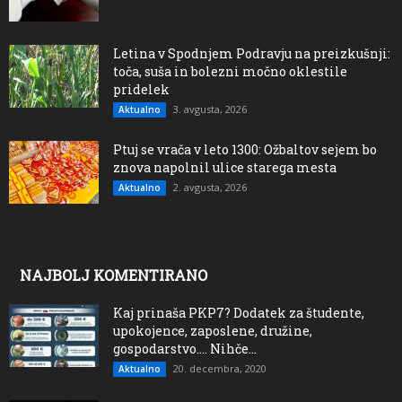
Letina v Spodnjem Podravju na preizkušnji:
toča, suša in bolezni močno oklestile
pridelek
3. avgusta, 2026
Aktualno
Ptuj se vrača v leto 1300: Ožbaltov sejem bo
znova napolnil ulice starega mesta
2. avgusta, 2026
Aktualno
NAJBOLJ KOMENTIRANO
Kaj prinaša PKP7? Dodatek za študente,
upokojence, zaposlene, družine,
gospodarstvo…. Nihče...
20. decembra, 2020
Aktualno