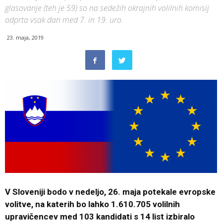
glasovanje (teh je 59) so na sedežih okrajnih volilnih komisij
odprta vsak dan med 7. in 19. uro.
23. maja, 2019
V Sloveniji bodo v nedeljo, 26. maja potekale evropske
volitve, na katerih bo lahko 1.610.705 volilnih
upravičencev med 103 kandidati s 14 list izbiralo