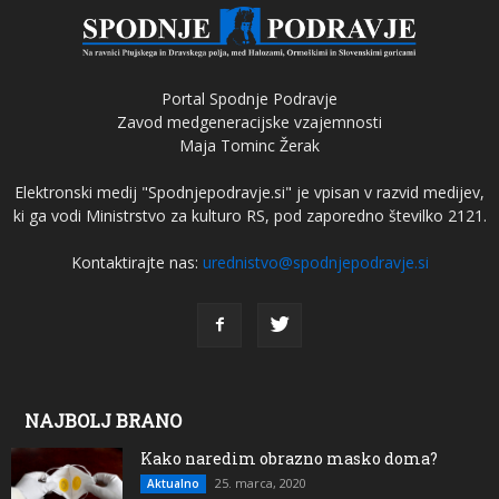
Portal Spodnje Podravje
Zavod medgeneracijske vzajemnosti
Maja Tominc Žerak
Elektronski medij "Spodnjepodravje.si" je vpisan v razvid medijev,
ki ga vodi Ministrstvo za kulturo RS, pod zaporedno številko 2121.
Kontaktirajte nas:
urednistvo@spodnjepodravje.si
NAJBOLJ BRANO
Kako naredim obrazno masko doma?
25. marca, 2020
Aktualno