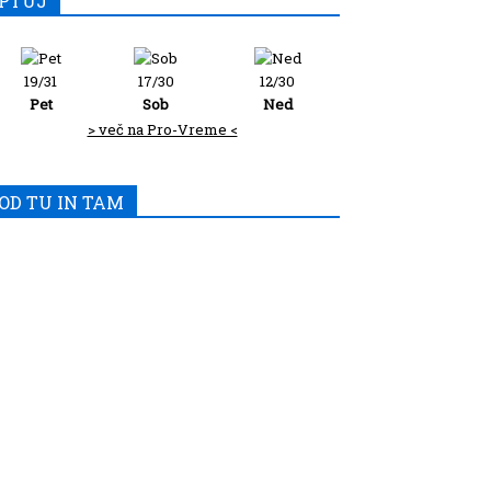
PTUJ
19/31
17/30
12/30
Pet
Sob
Ned
> več na Pro-Vreme <
OD TU IN TAM