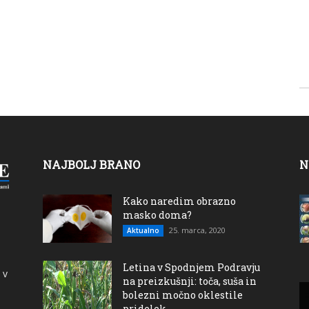
NAJBOLJ BRANO
N
Kako naredim obrazno
masko doma?
25. marca, 2020
Aktualno
Letina v Spodnjem Podravju
 v
na preizkušnji: toča, suša in
bolezni močno oklestile
pridelek