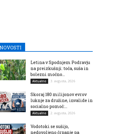
NOVOSTI
Letina v Spodnjem Podravju
na preizkušnji: toča, suša in
bolezni močno...
3. avgusta, 2026
Aktualno
Skoraj 180 milijonov evrov
luknje za družine, invalide in
socialno pomoč:...
2. avgusta, 2026
Aktualno
Vodotoki se sušijo,
nedovoljeno črpanje pa