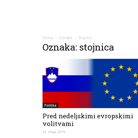
Doma
Oznake
Stojnica
Oznaka: stojnica
Politika
Pred nedeljskimi evropskimi
volitvami
23. maja, 2019