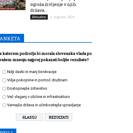
ogroža življenje v njih:
država...
2. avgusta, 2026
Aktualno
ANKETA
a katerem področju bi morala slovenska vlada po
vašem mnenju najprej pokazati boljše rezultate?
Nižji davki in manj birokracije
Višje pokojnine in pomoč družinam
Dostopnejše zdravstvo
Več vlaganj v občine in infrastrukturo
Varnejša država in učinkovitejše upravljanje
REZULTATI