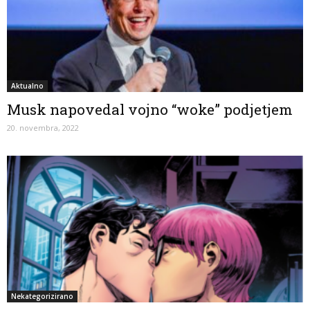
Aktualno
Musk napovedal vojno “woke” podjetjem
20. novembra, 2022
Nekategorizirano