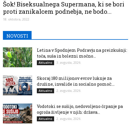
Šok! Biseksualnega Supermana, ki se bori
proti zanikalcem podnebja, ne bodo...
18. oktobra, 2022
NOVOSTI
Letina v Spodnjem Podravju na preizkušnji:
toča, suša in bolezni močno...
3. avgusta, 2026
Aktualno
Skoraj 180 milijonov evrov luknje za
družine, invalide in socialno pomoč:...
2. avgusta, 2026
Aktualno
Vodotoki se sušijo, nedovoljeno črpanje pa
ogroža življenje v njih: država...
2. avgusta, 2026
Aktualno