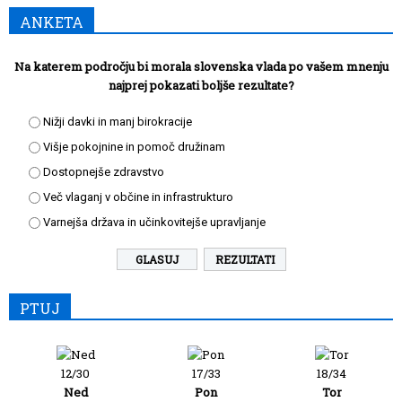
ANKETA
Na katerem področju bi morala slovenska vlada po vašem mnenju
najprej pokazati boljše rezultate?
Nižji davki in manj birokracije
Višje pokojnine in pomoč družinam
Dostopnejše zdravstvo
Več vlaganj v občine in infrastrukturo
Varnejša država in učinkovitejše upravljanje
REZULTATI
PTUJ
12/30
17/33
18/34
Ned
Pon
Tor