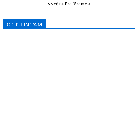
> več na Pro-Vreme <
OD TU IN TAM