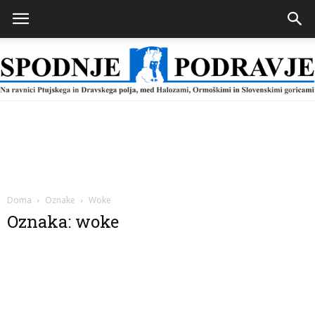
Spodnje
Podravje
Doma
Oznake
Woke
Oznaka: woke