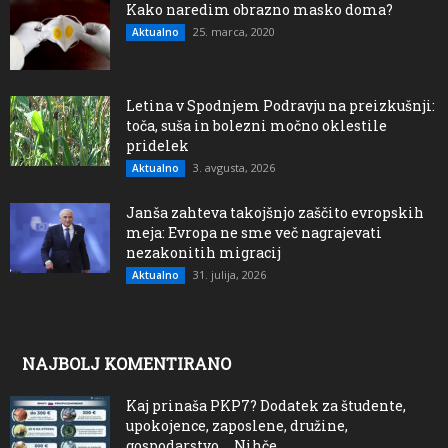
Kako naredim obrazno masko doma?
25. marca, 2020
Aktualno
Letina v Spodnjem Podravju na preizkušnji:
toča, suša in bolezni močno oklestile
pridelek
3. avgusta, 2026
Aktualno
Janša zahteva takojšnjo zaščito evropskih
meja: Evropa ne sme več nagrajevati
nezakonitih migracij
31. julija, 2026
Aktualno
NAJBOLJ KOMENTIRANO
Kaj prinaša PKP7? Dodatek za študente,
upokojence, zaposlene, družine,
gospodarstvo…. Nihče...