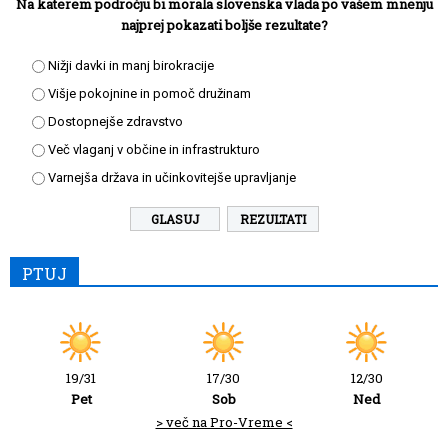
Na katerem področju bi morala slovenska vlada po vašem mnenju
najprej pokazati boljše rezultate?
Nižji davki in manj birokracije
Višje pokojnine in pomoč družinam
Dostopnejše zdravstvo
Več vlaganj v občine in infrastrukturo
Varnejša država in učinkovitejše upravljanje
REZULTATI
PTUJ
19/31
17/30
12/30
Pet
Sob
Ned
> več na Pro-Vreme <