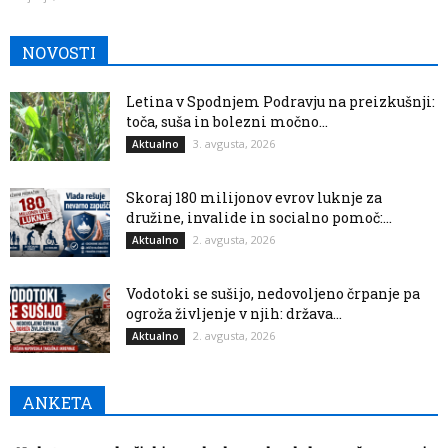
NOVOSTI
Letina v Spodnjem Podravju na preizkušnji:
toča, suša in bolezni močno...
3. avgusta, 2026
Aktualno
Skoraj 180 milijonov evrov luknje za
družine, invalide in socialno pomoč:...
2. avgusta, 2026
Aktualno
Vodotoki se sušijo, nedovoljeno črpanje pa
ogroža življenje v njih: država...
2. avgusta, 2026
Aktualno
ANKETA