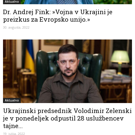
Aktualno
Dr. Andrej Fink: »Vojna v Ukrajini je
preizkus za Evropsko unijo.»
30. avgusta, 2022
Aktualno
Ukrajinski predsednik Volodimir Zelenski
je v ponedeljek odpustil 28 uslužbencev
tajne...
19. julija, 2022