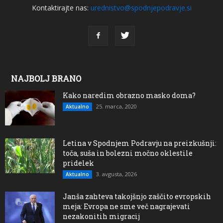
Kontaktirajte nas:
urednistvo@spodnjepodravje.si
NAJBOLJ BRANO
Kako naredim obrazno masko doma?
25. marca, 2020
Aktualno
Letina v Spodnjem Podravju na preizkušnji:
toča, suša in bolezni močno oklestile
pridelek
3. avgusta, 2026
Aktualno
Janša zahteva takojšnjo zaščito evropskih
meja: Evropa ne sme več nagrajevati
nezakonitih migracij