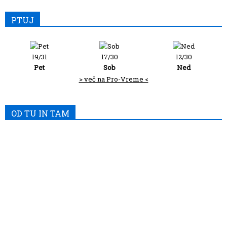
PTUJ
19/31
17/30
12/30
Pet
Sob
Ned
> več na Pro-Vreme <
OD TU IN TAM