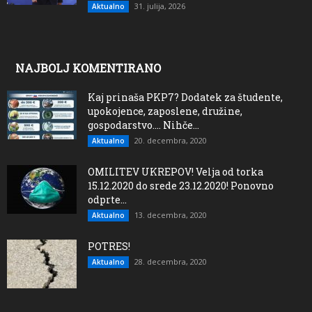
31. julija, 2026
Aktualno
NAJBOLJ KOMENTIRANO
Kaj prinaša PKP7? Dodatek za študente,
upokojence, zaposlene, družine,
gospodarstvo…. Nihče...
20. decembra, 2020
Aktualno
OMILITEV UKREPOV! Velja od torka
15.12.2020 do srede 23.12.2020! Ponovno
odprte...
13. decembra, 2020
Aktualno
POTRES!
28. decembra, 2020
Aktualno