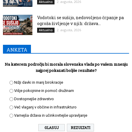
2. avgusta, 2026
Aktualno
Vodotoki se sušijo, nedovoljeno črpanje pa
ogroža življenje v njih: država...
2. avgusta, 2026
Aktualno
ANKETA
Na katerem področju bi morala slovenska vlada po vašem mnenju
najprej pokazati boljše rezultate?
Nižji davki in manj birokracije
Višje pokojnine in pomoč družinam
Dostopnejše zdravstvo
Več vlaganj v občine in infrastrukturo
Varnejša država in učinkovitejše upravljanje
REZULTATI