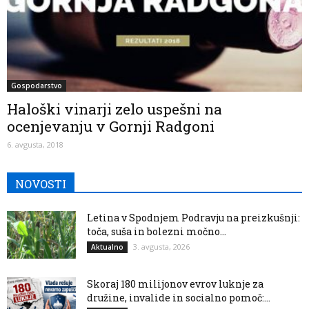
Gospodarstvo
Haloški vinarji zelo uspešni na
ocenjevanju v Gornji Radgoni
6. avgusta, 2018
NOVOSTI
Letina v Spodnjem Podravju na preizkušnji:
toča, suša in bolezni močno...
3. avgusta, 2026
Aktualno
Skoraj 180 milijonov evrov luknje za
družine, invalide in socialno pomoč:...