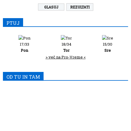
REZULTATI
PTUJ
17/33
18/34
15/30
Pon
Tor
Sre
> več na Pro-Vreme <
OD TU IN TAM