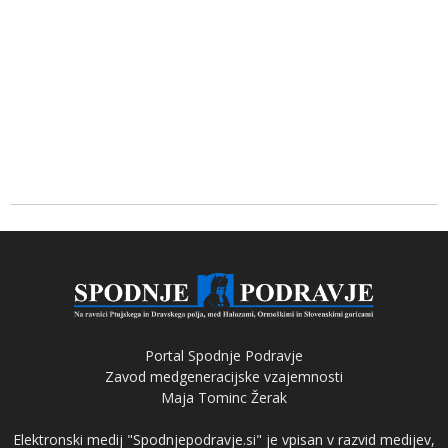
Portal Spodnje Podravje
Zavod medgeneracijske vzajemnosti
Maja Tominc Žerak
Elektronski medij "Spodnjepodravje.si" je vpisan v razvid medijev,