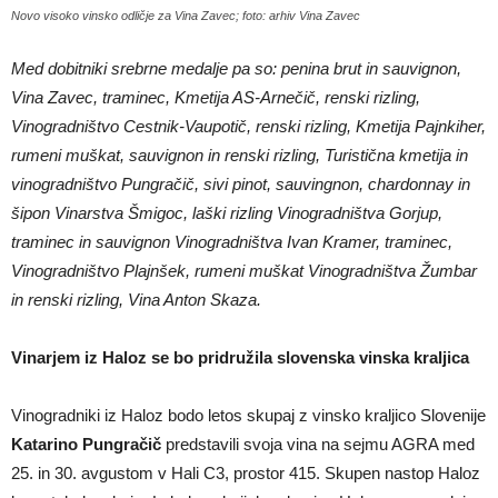
Novo visoko vinsko odličje za Vina Zavec; foto: arhiv Vina Zavec
Med dobitniki srebrne medalje pa so: penina brut in sauvignon,
Vina Zavec, traminec, Kmetija AS-Arnečič, renski rizling,
Vinogradništvo Cestnik-Vaupotič, renski rizling, Kmetija Pajnkiher,
rumeni muškat, sauvignon in renski rizling, Turistična kmetija in
vinogradništvo Pungračič, sivi pinot, sauvingnon, chardonnay in
šipon Vinarstva Šmigoc, laški rizling Vinogradništva Gorjup,
traminec in sauvignon Vinogradništva Ivan Kramer, traminec,
Vinogradništvo Plajnšek, rumeni muškat Vinogradništva Žumbar
in renski rizling, Vina Anton Skaza.
Vinarjem iz Haloz se bo pridružila slovenska vinska kraljica
Vinogradniki iz Haloz bodo letos skupaj z vinsko kraljico Slovenije
Katarino Pungračič
predstavili svoja vina na sejmu AGRA med
25. in 30. avgustom v Hali C3, prostor 415. Skupen nastop Haloz