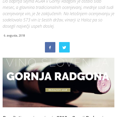
Do odprtja sejma AGRA v Gornji Radgoni je ostalo slab
mesec, a glavnina tradicionalnih ocenjevanj, mednje sodi tudi
ocenjevanje vin, je že zaključenih. Na letošnjem ocenjevanju je
sodelovalo 573 vin iz šestih držav, vinarji iz Haloz pa so
dosegli največji uspeh doslej.
6. avgusta, 2018