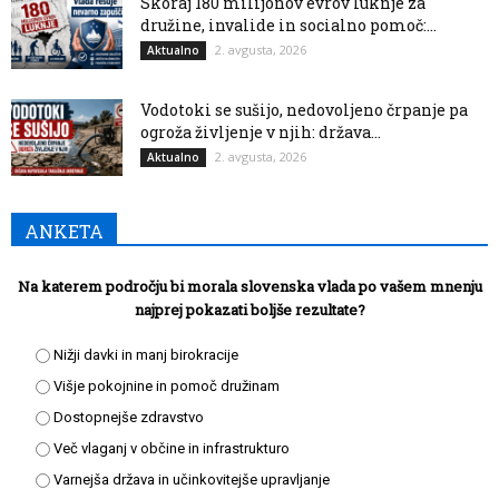
Skoraj 180 milijonov evrov luknje za
družine, invalide in socialno pomoč:...
2. avgusta, 2026
Aktualno
Vodotoki se sušijo, nedovoljeno črpanje pa
ogroža življenje v njih: država...
2. avgusta, 2026
Aktualno
ANKETA
Na katerem področju bi morala slovenska vlada po vašem mnenju
najprej pokazati boljše rezultate?
Nižji davki in manj birokracije
Višje pokojnine in pomoč družinam
Dostopnejše zdravstvo
Več vlaganj v občine in infrastrukturo
Varnejša država in učinkovitejše upravljanje