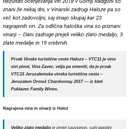
Rezultati ocenjevanja vin 2018 v Gornji Radgoni so
znani že nekaj dni, v Vinarski zadrugi Haloze pa so
več kot zadovoljni, saj imajo skupaj kar 23
nagrajenih vin. Za odlična haloška vina so priznani
vinarji – člani zadruge prejeli veliko zlato medaljo, 3
zlate medalje in 19 srebrnih.
Prvak Vinske turistične ceste Haloze – VTC11 je vino
sivi pinot, Vina Zavec, velja pa omeniti, da je prvak
VTC15 Jeruzalemska vinska turistična cesta –
Jeruzalem Ormož Chardonnay 2017 –– iz kleti
Puklavec Family Wines.
Nagrajena vina in vinarji iz Haloz
Veliko zlato medaljo
je prejel sauvignon, suhi jagodni