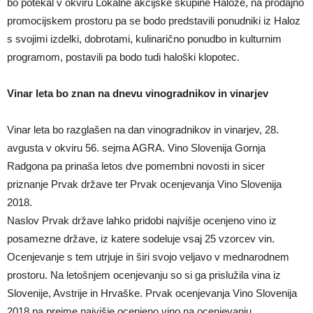
bo potekal v okviru Lokalne akcijske skupine Haloze, na prodajno
promocijskem prostoru pa se bodo predstavili ponudniki iz Haloz
s svojimi izdelki, dobrotami, kulinarično ponudbo in kulturnim
programom, postavili pa bodo tudi haloški klopotec.
Vinar leta bo znan na dnevu vinogradnikov in vinarjev
Vinar leta bo razglašen na dan vinogradnikov in vinarjev, 28.
avgusta v okviru 56. sejma AGRA. Vino Slovenija Gornja
Radgona pa prinaša letos dve pomembni novosti in sicer
priznanje Prvak države ter Prvak ocenjevanja Vino Slovenija
2018.
Naslov Prvak države lahko pridobi najvišje ocenjeno vino iz
posamezne države, iz katere sodeluje vsaj 25 vzorcev vin.
Ocenjevanje s tem utrjuje in širi svojo veljavo v mednarodnem
prostoru. Na letošnjem ocenjevanju so si ga prislužila vina iz
Slovenije, Avstrije in Hrvaške. Prvak ocenjevanja Vino Slovenija
2018 pa prejme najvišje ocenjeno vino na ocenjevanju.