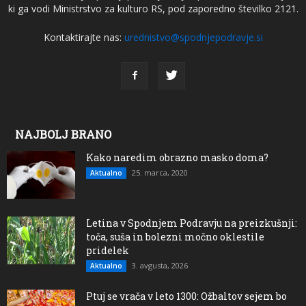
ki ga vodi Ministrstvo za kulturo RS, pod zaporedno številko 2121.
Kontaktirajte nas:
urednistvo@spodnjepodravje.si
NAJBOLJ BRANO
Kako naredim obrazno masko doma?
25. marca, 2020
Aktualno
Letina v Spodnjem Podravju na preizkušnji:
toča, suša in bolezni močno oklestile
pridelek
3. avgusta, 2026
Aktualno
Ptuj se vrača v leto 1300: Ožbaltov sejem bo