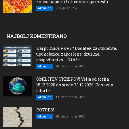
znova napolnil ulice starega mesta
2. avgusta, 2026
Aktualno
NAJBOLJ KOMENTIRANO
Kaj prinaša PKP7? Dodatek za študente,
upokojence, zaposlene, družine,
gospodarstvo…. Nihče...
20. decembra, 2020
Aktualno
OMILITEV UKREPOV! Velja od torka
15.12.2020 do srede 23.12.2020! Ponovno
odprte...
13. decembra, 2020
Aktualno
POTRES!
28. decembra, 2020
Aktualno