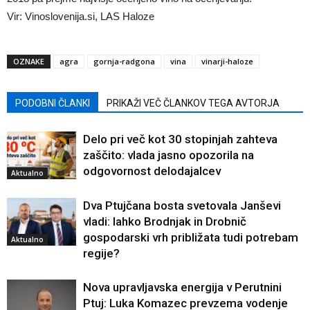
Vir: Vinoslovenija.si, LAS Haloze
OZNAKE
agra
gornja-radgona
vina
vinarji-haloze
PODOBNI ČLANKI
PRIKAŽI VEČ ČLANKOV TEGA AVTORJA
Delo pri več kot 30 stopinjah zahteva
zaščito: vlada jasno opozorila na
odgovornost delodajalcev
Aktualno
Dva Ptujčana bosta svetovala Janševi
vladi: lahko Brodnjak in Drobnič
gospodarski vrh približata tudi potrebam
Aktualno
regije?
Nova upravljavska energija v Perutnini
Ptuj: Luka Komazec prevzema vodenje