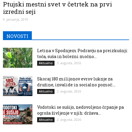
Ptujski mestni svet v četrtek na prvi
izredni seji
9. januarja, 2019
NOVOSTI
Letina v Spodnjem Podravju na preizkušnji:
toča, suša in bolezni močno...
3. avgusta, 2026
Aktualno
Skoraj 180 milijonov evrov luknje za
družine, invalide in socialno pomoč:...
2. avgusta, 2026
Aktualno
Vodotoki se sušijo, nedovoljeno črpanje pa
ogroža življenje v njih: država...
2. avgusta, 2026
Aktualno