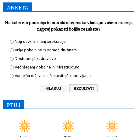
ANKETA
Na katerem področju bi morala slovenska vlada po vašem mnenju
najprej pokazati boljše rezultate?
Nižji davki in manj birokracije
Višje pokojnine in pomoč družinam
Dostopnejše zdravstvo
Več vlaganj v občine in infrastrukturo
Varnejša država in učinkovitejše upravljanje
REZULTATI
PTUJ
16/36
21/31
16/30