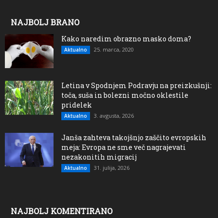
NAJBOLJ BRANO
Kako naredim obrazno masko doma?
25. marca, 2020
Aktualno
Letina v Spodnjem Podravju na preizkušnji:
toča, suša in bolezni močno oklestile
pridelek
3. avgusta, 2026
Aktualno
Janša zahteva takojšnjo zaščito evropskih
meja: Evropa ne sme več nagrajevati
nezakonitih migracij
31. julija, 2026
Aktualno
NAJBOLJ KOMENTIRANO