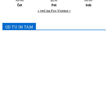
Čet
Pet
Sob
> več na Pro-Vreme <
OD TU IN TAM