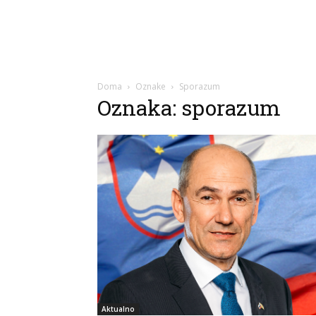
Doma
Oznake
Sporazum
Oznaka: sporazum
Aktualno