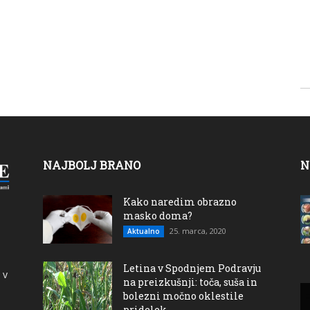
NAJBOLJ BRANO
N
Kako naredim obrazno
masko doma?
25. marca, 2020
Aktualno
Letina v Spodnjem Podravju
 v
na preizkušnji: toča, suša in
bolezni močno oklestile
pridelek