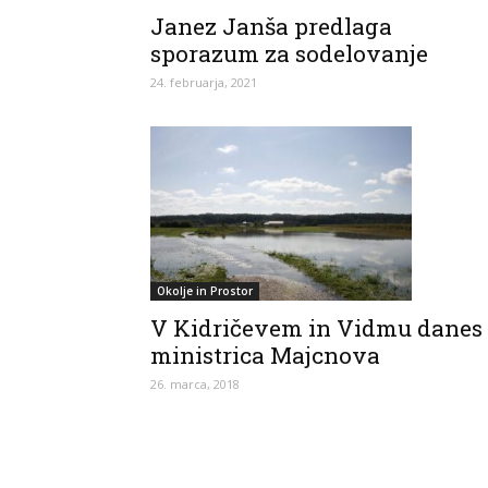
Janez Janša predlaga
sporazum za sodelovanje
24. februarja, 2021
Okolje in Prostor
V Kidričevem in Vidmu danes
ministrica Majcnova
26. marca, 2018