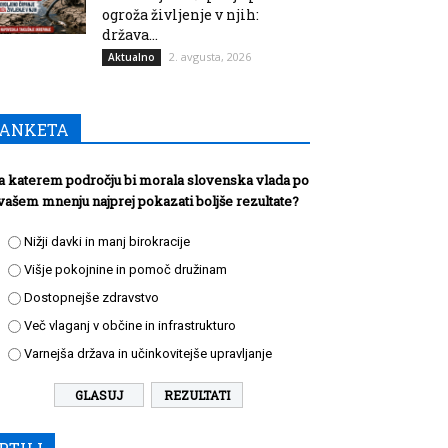
ogroža življenje v njih:
država...
2. avgusta, 2026
Aktualno
ANKETA
a katerem področju bi morala slovenska vlada po
vašem mnenju najprej pokazati boljše rezultate?
Nižji davki in manj birokracije
Višje pokojnine in pomoč družinam
Dostopnejše zdravstvo
Več vlaganj v občine in infrastrukturo
Varnejša država in učinkovitejše upravljanje
REZULTATI