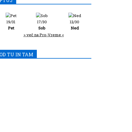
PTUJ
19/31
17/30
12/30
Pet
Sob
Ned
> več na Pro-Vreme <
OD TU IN TAM