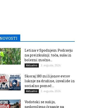
NOVOSTI
Letina v Spodnjem Podravju
na preizkušnji: toča, suša in
bolezni močno...
3. avgusta, 2026
Aktualno
Skoraj 180 milijonov evrov
luknje za družine, invalide in
socialno pomoč:...
2. avgusta, 2026
Aktualno
Vodotoki se sušijo,
nedovoljeno črpanje pa