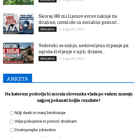
Skoraj 180 milijonov evrov luknje za
družine, invalide in socialno pomoč:...
2. avgusta, 2026
Aktualno
Vodotoki se sušijo, nedovoljeno črpanje pa
ogroža življenje v njih: država...
2. avgusta, 2026
Aktualno
ANKETA
Na katerem področju bi morala slovenska vlada po vašem mnenju
najprej pokazati boljše rezultate?
Nižji davki in manj birokracije
Višje pokojnine in pomoč družinam
Dostopnejše zdravstvo