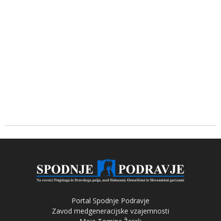
Portal Spodnje Podravje
Zavod medgeneracijske vzajemnosti