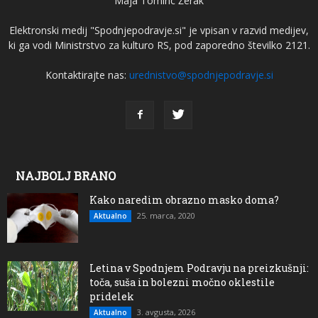
Maja Tominc Žerak
Elektronski medij "Spodnjepodravje.si" je vpisan v razvid medijev,
ki ga vodi Ministrstvo za kulturo RS, pod zaporedno številko 2121.
Kontaktirajte nas:
urednistvo@spodnjepodravje.si
NAJBOLJ BRANO
Kako naredim obrazno masko doma?
25. marca, 2020
Aktualno
Letina v Spodnjem Podravju na preizkušnji:
toča, suša in bolezni močno oklestile
pridelek
3. avgusta, 2026
Aktualno