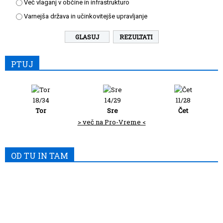
Več vlaganj v občine in infrastrukturo
Varnejša država in učinkovitejše upravljanje
REZULTATI
PTUJ
18/34
14/29
11/28
Tor
Sre
Čet
> več na Pro-Vreme <
OD TU IN TAM