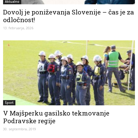
Aktualno
Dovolj je poniževanja Slovenije – čas je za
odločnost!
13. februarja, 2026
Šport
V Majšperku gasilsko tekmovanje
Podravske regije
30. septembra, 2019