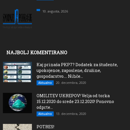
10. avgusta, 2026
NAJBOLJ KOMENTIRANO
Kaj prinaša PKP7? Dodatek za študente,
upokojence, zaposlene, družine,
gospodarstvo…. Nihče...
20. decembra, 2020
Aktualno
OMILITEV UKREPOV! Velja od torka
15.12.2020 do srede 23.12.2020! Ponovno
odprte...
13. decembra, 2020
Aktualno
POTRES!