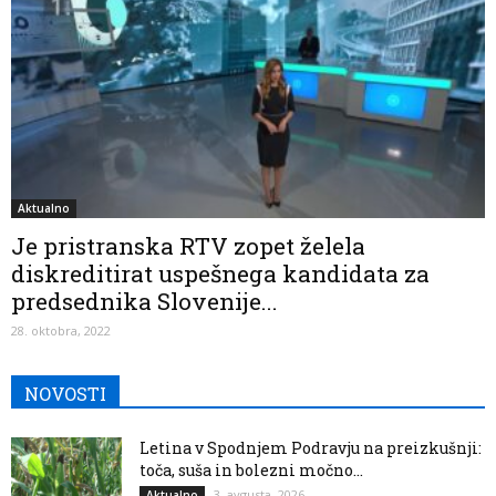
Aktualno
Je pristranska RTV zopet želela
diskreditirat uspešnega kandidata za
predsednika Slovenije...
28. oktobra, 2022
NOVOSTI
Letina v Spodnjem Podravju na preizkušnji:
toča, suša in bolezni močno...
3. avgusta, 2026
Aktualno