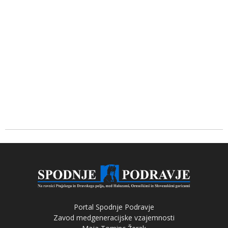
Portal Spodnje Podravje
Zavod medgeneracijske vzajemnosti