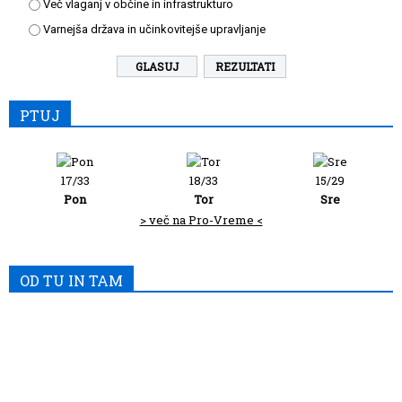
Več vlaganj v občine in infrastrukturo
Varnejša država in učinkovitejše upravljanje
REZULTATI
PTUJ
17/33
18/33
15/29
Pon
Tor
Sre
> več na Pro-Vreme <
OD TU IN TAM