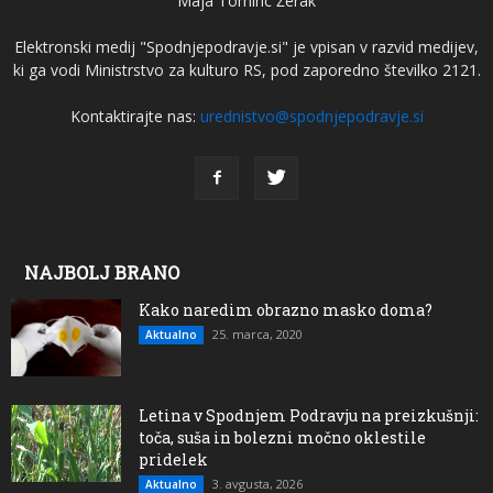
Maja Tominc Žerak
Elektronski medij "Spodnjepodravje.si" je vpisan v razvid medijev,
ki ga vodi Ministrstvo za kulturo RS, pod zaporedno številko 2121.
Kontaktirajte nas:
urednistvo@spodnjepodravje.si
NAJBOLJ BRANO
Kako naredim obrazno masko doma?
25. marca, 2020
Aktualno
Letina v Spodnjem Podravju na preizkušnji:
toča, suša in bolezni močno oklestile
pridelek
3. avgusta, 2026
Aktualno