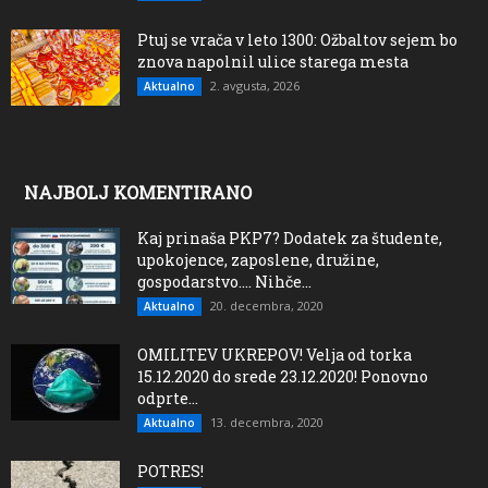
Ptuj se vrača v leto 1300: Ožbaltov sejem bo
znova napolnil ulice starega mesta
2. avgusta, 2026
Aktualno
NAJBOLJ KOMENTIRANO
Kaj prinaša PKP7? Dodatek za študente,
upokojence, zaposlene, družine,
gospodarstvo…. Nihče...
20. decembra, 2020
Aktualno
OMILITEV UKREPOV! Velja od torka
15.12.2020 do srede 23.12.2020! Ponovno
odprte...
13. decembra, 2020
Aktualno
POTRES!