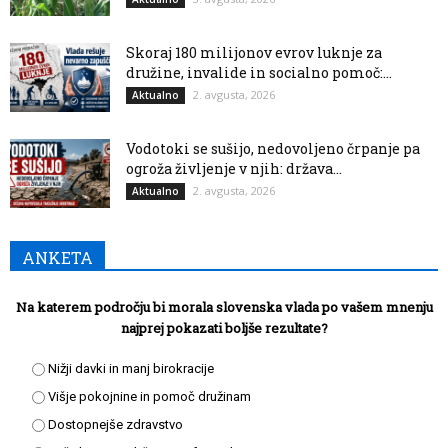
Skoraj 180 milijonov evrov luknje za
družine, invalide in socialno pomoč:...
2. avgusta, 2026
Aktualno
Vodotoki se sušijo, nedovoljeno črpanje pa
ogroža življenje v njih: država...
2. avgusta, 2026
Aktualno
ANKETA
Na katerem področju bi morala slovenska vlada po vašem mnenju
najprej pokazati boljše rezultate?
Nižji davki in manj birokracije
Višje pokojnine in pomoč družinam
Dostopnejše zdravstvo