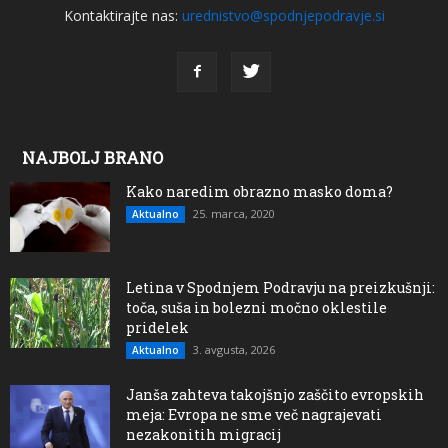
Kontaktirajte nas:
urednistvo@spodnjepodravje.si
NAJBOLJ BRANO
Kako naredim obrazno masko doma?
25. marca, 2020
Aktualno
Letina v Spodnjem Podravju na preizkušnji:
toča, suša in bolezni močno oklestile
pridelek
3. avgusta, 2026
Aktualno
Janša zahteva takojšnjo zaščito evropskih
meja: Evropa ne sme več nagrajevati
nezakonitih migracij