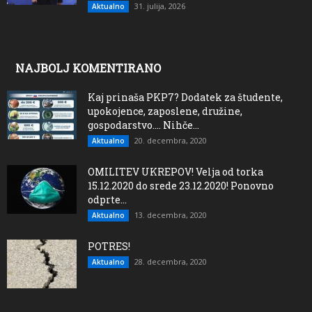
31. julija, 2026
Aktualno
NAJBOLJ KOMENTIRANO
Kaj prinaša PKP7? Dodatek za študente,
upokojence, zaposlene, družine,
gospodarstvo…. Nihče...
20. decembra, 2020
Aktualno
OMILITEV UKREPOV! Velja od torka
15.12.2020 do srede 23.12.2020! Ponovno
odprte...
13. decembra, 2020
Aktualno
POTRES!
28. decembra, 2020
Aktualno