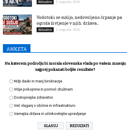
2. avgusta, 2026
Aktualno
Vodotoki se sušijo, nedovoljeno črpanje pa
ogroža življenje v njih: država...
2. avgusta, 2026
Aktualno
ANKETA
Na katerem področju bi morala slovenska vlada po vašem mnenju
najprej pokazati boljše rezultate?
Nižji davki in manj birokracije
Višje pokojnine in pomoč družinam
Dostopnejše zdravstvo
Več vlaganj v občine in infrastrukturo
Varnejša država in učinkovitejše upravljanje
REZULTATI