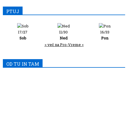
PTUJ
17/27
11/30
16/33
Sob
Ned
Pon
> več na Pro-Vreme <
OD TU IN TAM