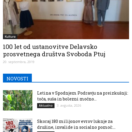
Kultura
100 let od ustanovitve Delavsko
prosvetnega društva Svoboda Ptuj
20. septembra, 2019
NOVOSTI
Letina v Spodnjem Podravju na preizkušnji:
toča, suša in bolezni močno...
3. avgusta, 2026
Aktualno
Skoraj 180 milijonov evrov luknje za
družine, invalide in socialno pomoč:...