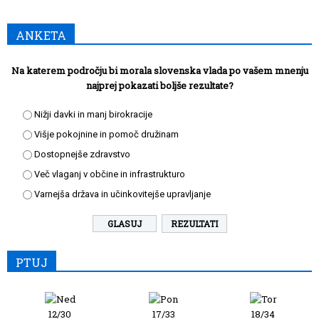
ANKETA
Na katerem področju bi morala slovenska vlada po vašem mnenju
najprej pokazati boljše rezultate?
Nižji davki in manj birokracije
Višje pokojnine in pomoč družinam
Dostopnejše zdravstvo
Več vlaganj v občine in infrastrukturo
Varnejša država in učinkovitejše upravljanje
REZULTATI
PTUJ
12/30
17/33
18/34