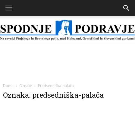
Spodnje
Podravje
Doma
Oznake
Predsedniška-palača
Oznaka: predsedniška-palača