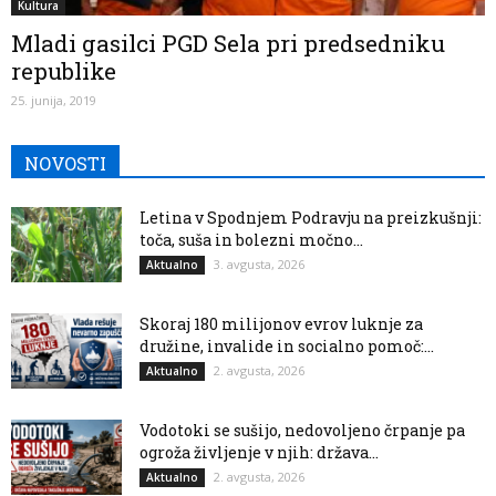
Kultura
Mladi gasilci PGD Sela pri predsedniku
republike
25. junija, 2019
NOVOSTI
Letina v Spodnjem Podravju na preizkušnji:
toča, suša in bolezni močno...
3. avgusta, 2026
Aktualno
Skoraj 180 milijonov evrov luknje za
družine, invalide in socialno pomoč:...
2. avgusta, 2026
Aktualno
Vodotoki se sušijo, nedovoljeno črpanje pa
ogroža življenje v njih: država...
2. avgusta, 2026
Aktualno