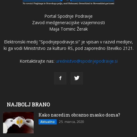
Portal Spodnje Podravje
Zavod medgeneracijske vzajemnosti
Maja Tominc Žerak
Elektronski medij "Spodnjepodravje.si" je vpisan v razvid medijev,
ki ga vodi Ministrstvo za kulturo RS, pod zaporedno številko 2121.
Kontaktirajte nas:
urednistvo@spodnjepodravje.si
NAJBOLJ BRANO
Kako naredim obrazno masko doma?
25. marca, 2020
Aktualno