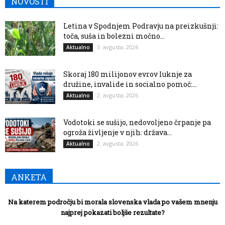
NOVOSTI
Letina v Spodnjem Podravju na preizkušnji:
toča, suša in bolezni močno...
3. avgusta, 2026
Aktualno
Skoraj 180 milijonov evrov luknje za
družine, invalide in socialno pomoč:...
2. avgusta, 2026
Aktualno
Vodotoki se sušijo, nedovoljeno črpanje pa
ogroža življenje v njih: država...
2. avgusta, 2026
Aktualno
ANKETA
Na katerem področju bi morala slovenska vlada po vašem mnenju
najprej pokazati boljše rezultate?