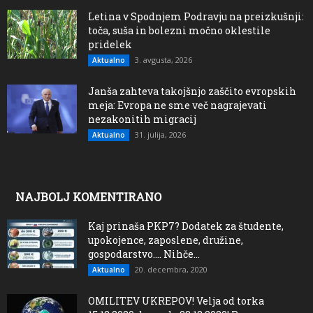
Letina v Spodnjem Podravju na preizkušnji:
toča, suša in bolezni močno oklestile
pridelek
3. avgusta, 2026
Aktualno
Janša zahteva takojšnjo zaščito evropskih
meja: Evropa ne sme več nagrajevati
nezakonitih migracij
31. julija, 2026
Aktualno
NAJBOLJ KOMENTIRANO
Kaj prinaša PKP7? Dodatek za študente,
upokojence, zaposlene, družine,
gospodarstvo…. Nihče...
20. decembra, 2020
Aktualno
OMILITEV UKREPOV! Velja od torka