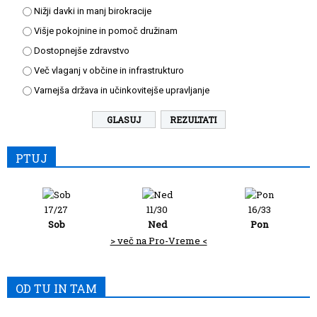
Nižji davki in manj birokracije
Višje pokojnine in pomoč družinam
Dostopnejše zdravstvo
Več vlaganj v občine in infrastrukturo
Varnejša država in učinkovitejše upravljanje
REZULTATI
PTUJ
17/27
11/30
16/33
Sob
Ned
Pon
> več na Pro-Vreme <
OD TU IN TAM