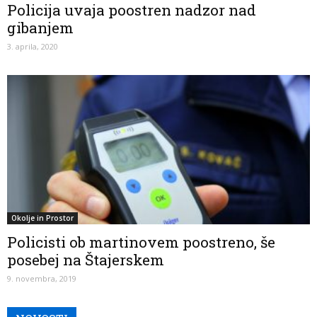
Policija uvaja poostren nadzor nad
gibanjem
3. aprila, 2020
Okolje in Prostor
Policisti ob martinovem poostreno, še
posebej na Štajerskem
9. novembra, 2019