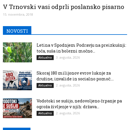
V Trnovski vasi odprli poslansko pisarno
15. novembra, 2018
NOVOSTI
Letina v Spodnjem Podravju na preizkušnji:
toča, suša in bolezni močno...
3. avgusta, 2026
Aktualno
Skoraj 180 milijonov evrov luknje za
družine, invalide in socialno pomoč:...
2. avgusta, 2026
Aktualno
Vodotoki se sušijo, nedovoljeno črpanje pa
ogroža življenje v njih: država...
2. avgusta, 2026
Aktualno