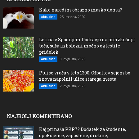
Kako naredim obrazno masko doma?
25. marca, 2020
Aktualno
Letina v Spodnjem Podravju na preizkušnji:
toča, suša in bolezni močno oklestile
pridelek
3. avgusta, 2026
Aktualno
Ptuj se vrača v leto 1300: Ožbaltov sejem bo
znova napolnil ulice starega mesta
2. avgusta, 2026
Aktualno
NAJBOLJ KOMENTIRANO
Kaj prinaša PKP7? Dodatek za študente,
upokojence, zaposlene, družine,