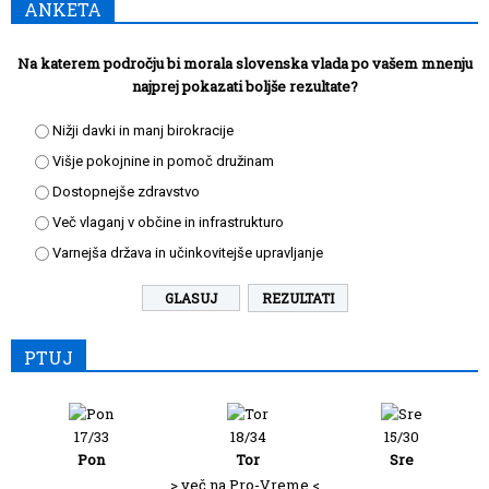
ANKETA
Na katerem področju bi morala slovenska vlada po vašem mnenju
najprej pokazati boljše rezultate?
Nižji davki in manj birokracije
Višje pokojnine in pomoč družinam
Dostopnejše zdravstvo
Več vlaganj v občine in infrastrukturo
Varnejša država in učinkovitejše upravljanje
REZULTATI
PTUJ
17/33
18/34
15/30
Pon
Tor
Sre
> več na Pro-Vreme <