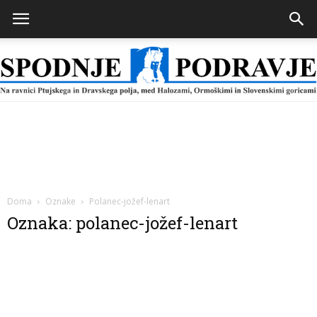
Spodnje
Podravje
Doma
Oznake
Polanec-jožef-lenart
Oznaka: polanec-jožef-lenart