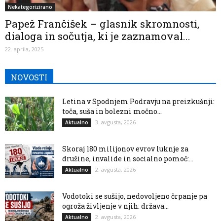
Nekategorizirano
Papež Frančišek – glasnik skromnosti,
dialoga in sočutja, ki je zaznamoval...
22. aprila, 2025
NOVOSTI
Letina v Spodnjem Podravju na preizkušnji:
toča, suša in bolezni močno...
3. avgusta, 2026
Aktualno
Skoraj 180 milijonov evrov luknje za
družine, invalide in socialno pomoč:...
2. avgusta, 2026
Aktualno
Vodotoki se sušijo, nedovoljeno črpanje pa
ogroža življenje v njih: država...
2. avgusta, 2026
Aktualno