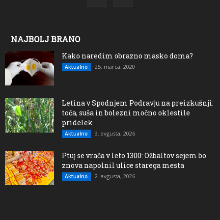
NAJBOLJ BRANO
Kako naredim obrazno masko doma?
25. marca, 2020
Aktualno
Letina v Spodnjem Podravju na preizkušnji:
toča, suša in bolezni močno oklestile
pridelek
3. avgusta, 2026
Aktualno
Ptuj se vrača v leto 1300: Ožbaltov sejem bo
znova napolnil ulice starega mesta
2. avgusta, 2026
Aktualno