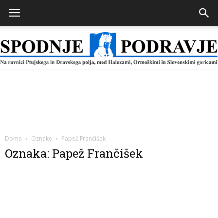
Spodnje
Podravje
Doma
Oznake
Papež Frančišek
Oznaka: Papež Frančišek