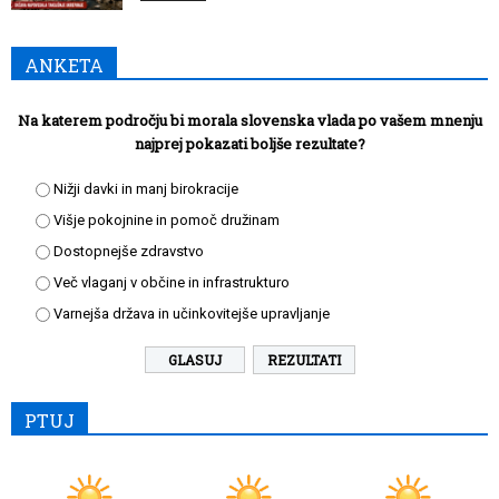
ANKETA
Na katerem področju bi morala slovenska vlada po vašem mnenju
najprej pokazati boljše rezultate?
Nižji davki in manj birokracije
Višje pokojnine in pomoč družinam
Dostopnejše zdravstvo
Več vlaganj v občine in infrastrukturo
Varnejša država in učinkovitejše upravljanje
REZULTATI
PTUJ