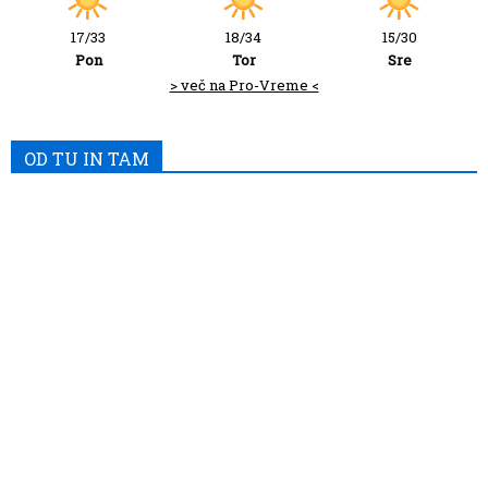
17/33
18/34
15/30
Pon
Tor
Sre
> več na Pro-Vreme <
OD TU IN TAM