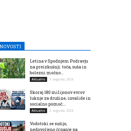
NOVOSTI
Letina v Spodnjem Podravju
na preizkušnji: toča, suša in
bolezni močno...
3. avgusta, 2026
Aktualno
Skoraj 180 milijonov evrov
luknje za družine, invalide in
socialno pomoč:...
2. avgusta, 2026
Aktualno
Vodotoki se sušijo,
nedovoljeno črpanje pa