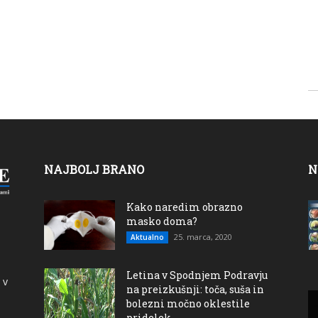
NAJBOLJ BRANO
N
Kako naredim obrazno
masko doma?
25. marca, 2020
Aktualno
Letina v Spodnjem Podravju
 v
na preizkušnji: toča, suša in
bolezni močno oklestile
pridelek