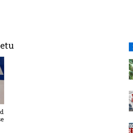
metu
od
še