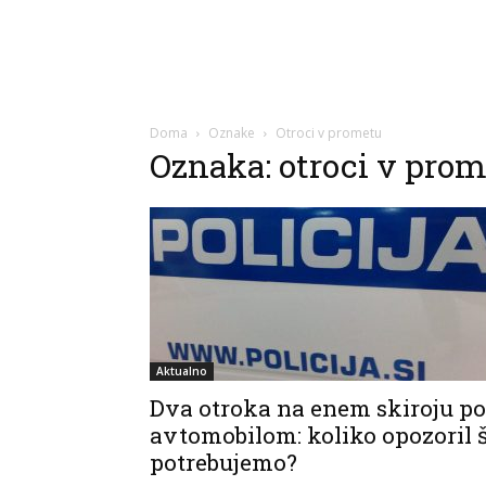
Doma
Oznake
Otroci v prometu
Oznaka: otroci v pro
Aktualno
Dva otroka na enem skiroju p
avtomobilom: koliko opozoril 
potrebujemo?