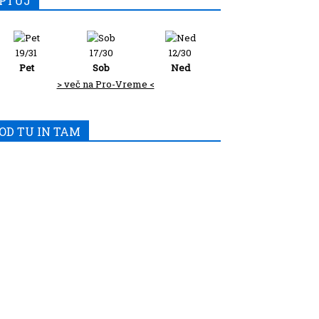
PTUJ
19/31
17/30
12/30
Pet
Sob
Ned
> več na Pro-Vreme <
OD TU IN TAM