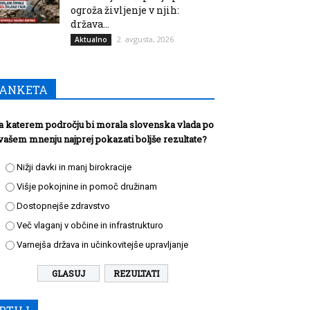
ogroža življenje v njih:
država...
2. avgusta, 2026
Aktualno
ANKETA
a katerem področju bi morala slovenska vlada po
vašem mnenju najprej pokazati boljše rezultate?
Nižji davki in manj birokracije
Višje pokojnine in pomoč družinam
Dostopnejše zdravstvo
Več vlaganj v občine in infrastrukturo
Varnejša država in učinkovitejše upravljanje
REZULTATI