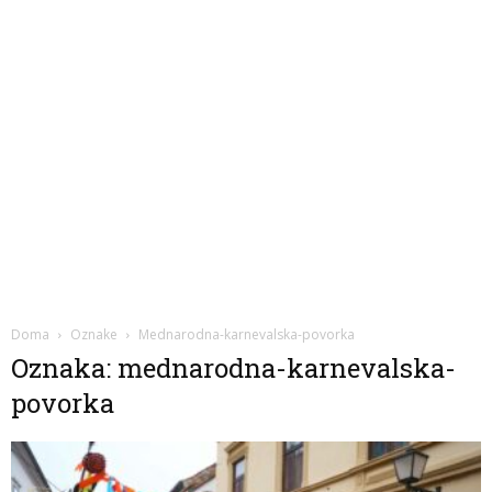
Doma
Oznake
Mednarodna-karnevalska-povorka
Oznaka: mednarodna-karnevalska-
povorka