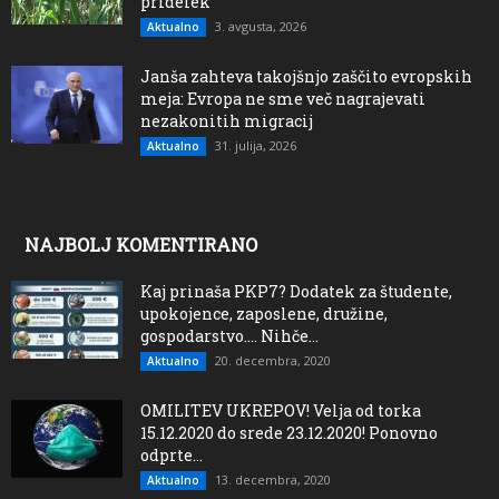
pridelek
3. avgusta, 2026
Aktualno
Janša zahteva takojšnjo zaščito evropskih
meja: Evropa ne sme več nagrajevati
nezakonitih migracij
31. julija, 2026
Aktualno
NAJBOLJ KOMENTIRANO
Kaj prinaša PKP7? Dodatek za študente,
upokojence, zaposlene, družine,
gospodarstvo…. Nihče...
20. decembra, 2020
Aktualno
OMILITEV UKREPOV! Velja od torka
15.12.2020 do srede 23.12.2020! Ponovno
odprte...
13. decembra, 2020
Aktualno