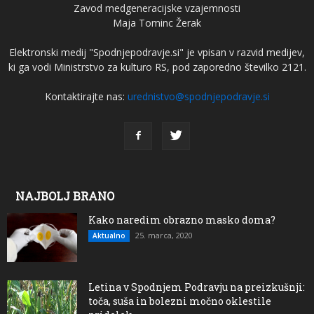
Zavod medgeneracijske vzajemnosti
Maja Tominc Žerak
Elektronski medij "Spodnjepodravje.si" je vpisan v razvid medijev,
ki ga vodi Ministrstvo za kulturo RS, pod zaporedno številko 2121.
Kontaktirajte nas:
urednistvo@spodnjepodravje.si
NAJBOLJ BRANO
Kako naredim obrazno masko doma?
25. marca, 2020
Aktualno
Letina v Spodnjem Podravju na preizkušnji:
toča, suša in bolezni močno oklestile