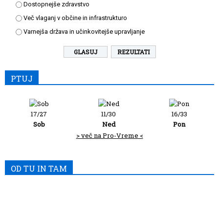
Dostopnejše zdravstvo
Več vlaganj v občine in infrastrukturo
Varnejša država in učinkovitejše upravljanje
REZULTATI
PTUJ
17/27
11/30
16/33
Sob
Ned
Pon
> več na Pro-Vreme <
OD TU IN TAM