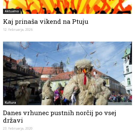
Aktualno
Kaj prinaša vikend na Ptuju
12. februarja, 2026
Kultura
Danes vrhunec pustnih norčij po vsej
državi
23. februarja, 2020