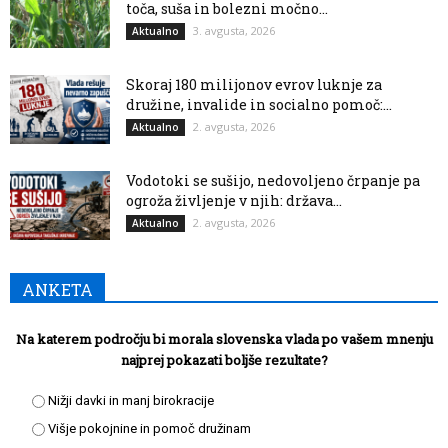
toča, suša in bolezni močno...
3. avgusta, 2026
Aktualno
Skoraj 180 milijonov evrov luknje za
družine, invalide in socialno pomoč:...
2. avgusta, 2026
Aktualno
Vodotoki se sušijo, nedovoljeno črpanje pa
ogroža življenje v njih: država...
2. avgusta, 2026
Aktualno
ANKETA
Na katerem področju bi morala slovenska vlada po vašem mnenju
najprej pokazati boljše rezultate?
Nižji davki in manj birokracije
Višje pokojnine in pomoč družinam