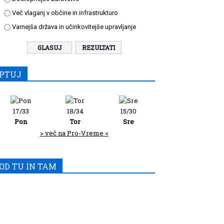
Več vlaganj v občine in infrastrukturo
Varnejša država in učinkovitejše upravljanje
REZULTATI
PTUJ
17/33
18/34
15/30
Pon
Tor
Sre
> več na Pro-Vreme <
OD TU IN TAM