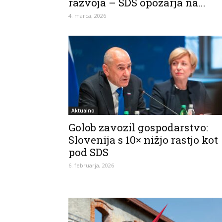
razvoja – SDS opozarja na...
4. marca, 2026
Aktualno
Golob zavozil gospodarstvo:
Slovenija s 10× nižjo rastjo kot
pod SDS
6. februarja, 2026