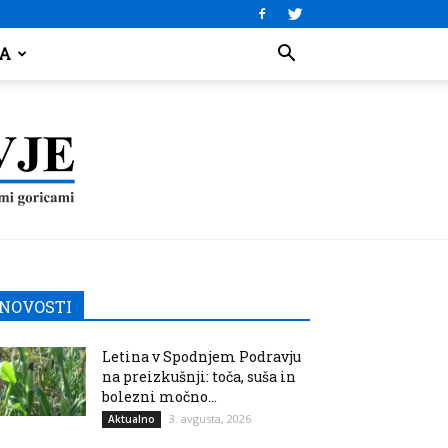
JA
NOVOSTI
Letina v Spodnjem Podravju
na preizkušnji: toča, suša in
bolezni močno...
3. avgusta, 2026
Aktualno