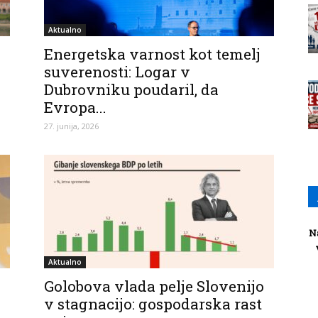
Aktualno
Energetska varnost kot temelj
suverenosti: Logar v
Dubrovniku poudaril, da
Evropa...
27. junija, 2026
N
Aktualno
Golobova vlada pelje Slovenijo
v stagnacijo: gospodarska rast