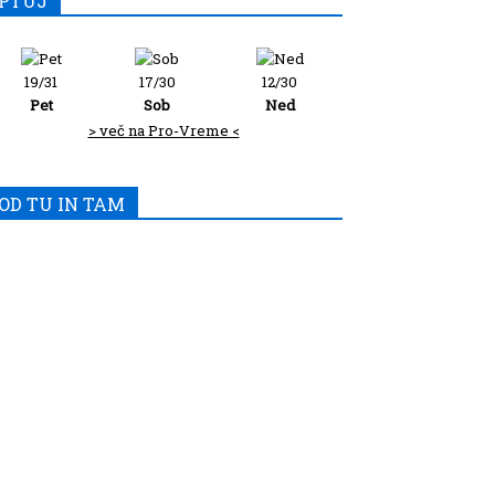
PTUJ
19/31
17/30
12/30
Pet
Sob
Ned
> več na Pro-Vreme <
OD TU IN TAM