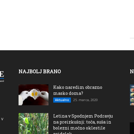
NAJBOLJ BRANO
N
Kako naredim obrazno
masko doma?
25. marca, 2020
Aktualno
Letina v Spodnjem Podravju
 v
na preizkušnji: toča, suša in
bolezni močno oklestile
pridelek