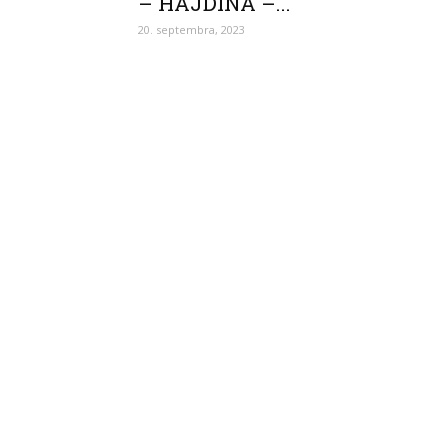
– HAJDINA –...
20. septembra, 2023