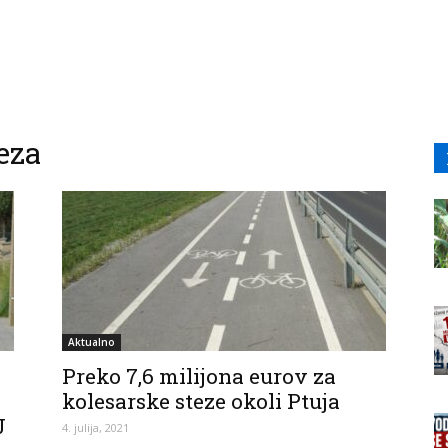
eza
Aktualno
Preko 7,6 milijona eurov za
kolesarske steze okoli Ptuja
J
4. julija, 2021