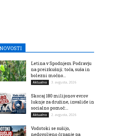
NOVOSTI
Letina v Spodnjem Podravju
na preizkušnji: toča, suša in
bolezni močno...
3. avgusta, 2026
Aktualno
Skoraj 180 milijonov evrov
luknje za družine, invalide in
socialno pomoč:...
2. avgusta, 2026
Aktualno
Vodotoki se sušijo,
nedovoljeno črpanje pa