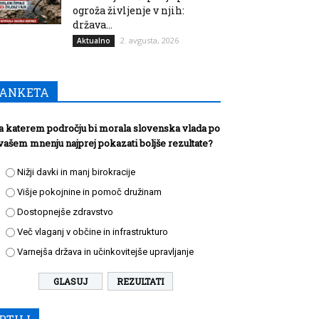
ogroža življenje v njih:
država...
2. avgusta, 2026
Aktualno
ANKETA
a katerem področju bi morala slovenska vlada po
vašem mnenju najprej pokazati boljše rezultate?
Nižji davki in manj birokracije
Višje pokojnine in pomoč družinam
Dostopnejše zdravstvo
Več vlaganj v občine in infrastrukturo
Varnejša država in učinkovitejše upravljanje
REZULTATI