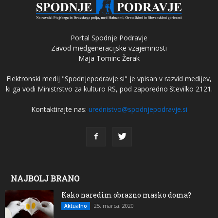
Portal Spodnje Podravje
Zavod medgeneracijske vzajemnosti
Maja Tominc Žerak
Elektronski medij "Spodnjepodravje.si" je vpisan v razvid medijev,
ki ga vodi Ministrstvo za kulturo RS, pod zaporedno številko 2121.
Kontaktirajte nas:
urednistvo@spodnjepodravje.si
NAJBOLJ BRANO
Kako naredim obrazno masko doma?
25. marca, 2020
Aktualno