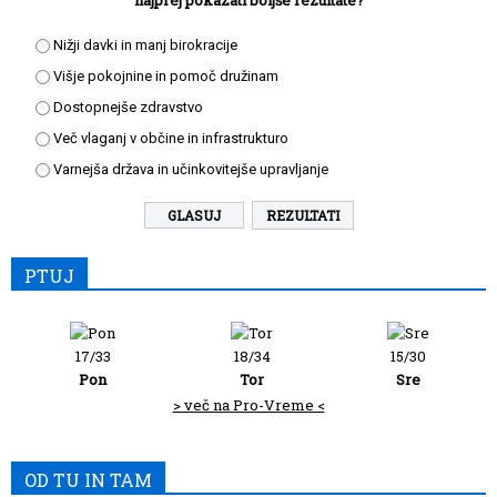
najprej pokazati boljše rezultate?
Nižji davki in manj birokracije
Višje pokojnine in pomoč družinam
Dostopnejše zdravstvo
Več vlaganj v občine in infrastrukturo
Varnejša država in učinkovitejše upravljanje
REZULTATI
PTUJ
17/33
18/34
15/30
Pon
Tor
Sre
> več na Pro-Vreme <
OD TU IN TAM