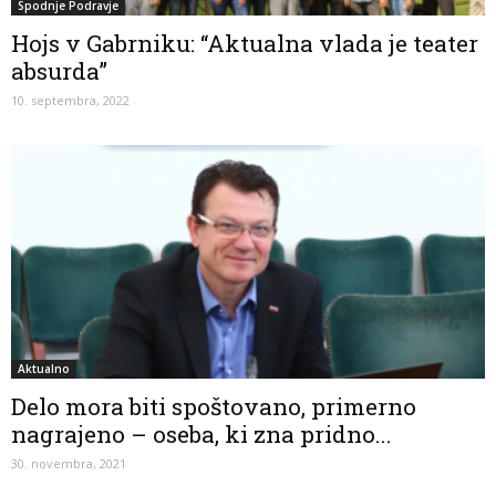
Spodnje Podravje
Hojs v Gabrniku: “Aktualna vlada je teater
absurda”
10. septembra, 2022
Aktualno
Delo mora biti spoštovano, primerno
nagrajeno – oseba, ki zna pridno...
30. novembra, 2021