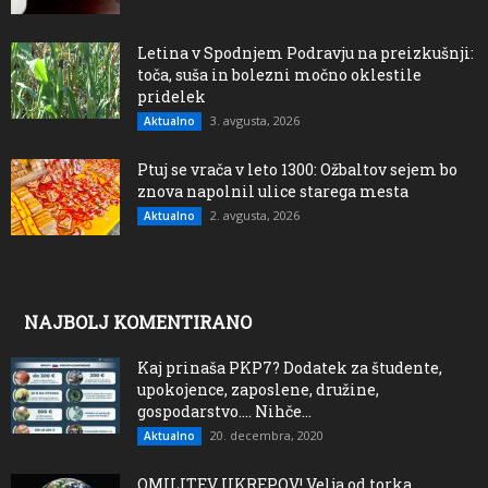
Letina v Spodnjem Podravju na preizkušnji:
toča, suša in bolezni močno oklestile
pridelek
3. avgusta, 2026
Aktualno
Ptuj se vrača v leto 1300: Ožbaltov sejem bo
znova napolnil ulice starega mesta
2. avgusta, 2026
Aktualno
NAJBOLJ KOMENTIRANO
Kaj prinaša PKP7? Dodatek za študente,
upokojence, zaposlene, družine,
gospodarstvo…. Nihče...
20. decembra, 2020
Aktualno
OMILITEV UKREPOV! Velja od torka