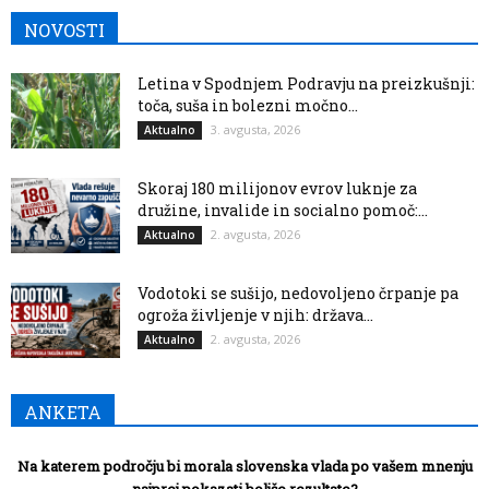
NOVOSTI
Letina v Spodnjem Podravju na preizkušnji:
toča, suša in bolezni močno...
3. avgusta, 2026
Aktualno
Skoraj 180 milijonov evrov luknje za
družine, invalide in socialno pomoč:...
2. avgusta, 2026
Aktualno
Vodotoki se sušijo, nedovoljeno črpanje pa
ogroža življenje v njih: država...
2. avgusta, 2026
Aktualno
ANKETA
Na katerem področju bi morala slovenska vlada po vašem mnenju