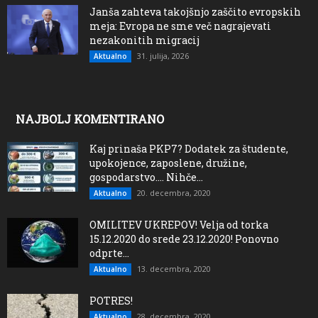
Janša zahteva takojšnjo zaščito evropskih
meja: Evropa ne sme več nagrajevati
nezakonitih migracij
31. julija, 2026
Aktualno
NAJBOLJ KOMENTIRANO
Kaj prinaša PKP7? Dodatek za študente,
upokojence, zaposlene, družine,
gospodarstvo…. Nihče...
20. decembra, 2020
Aktualno
OMILITEV UKREPOV! Velja od torka
15.12.2020 do srede 23.12.2020! Ponovno
odprte...
13. decembra, 2020
Aktualno
POTRES!
28. decembra, 2020
Aktualno