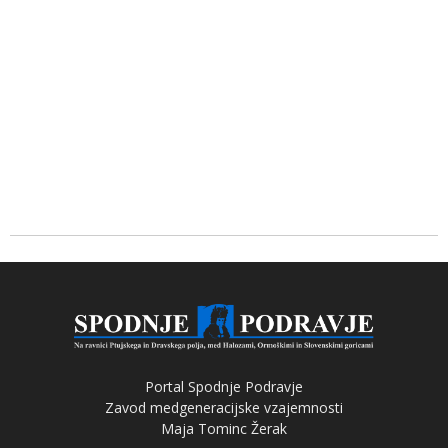
Portal Spodnje Podravje
Zavod medgeneracijske vzajemnosti
Maja Tominc Žerak