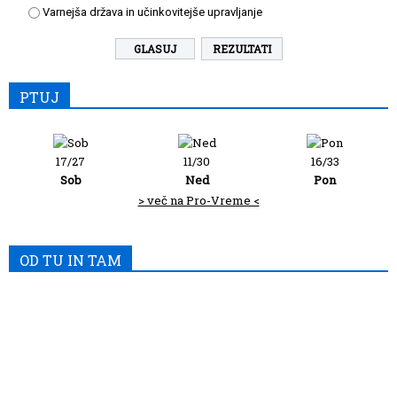
Varnejša država in učinkovitejše upravljanje
REZULTATI
PTUJ
17/27
11/30
16/33
Sob
Ned
Pon
> več na Pro-Vreme <
OD TU IN TAM