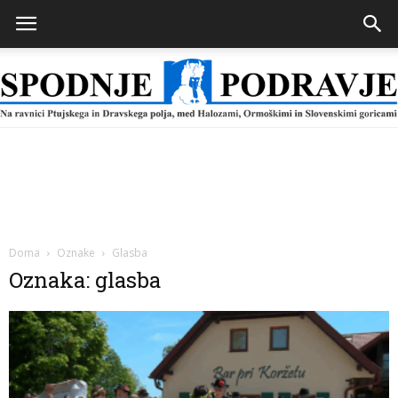
Spodnje
Podravje
Doma
Oznake
Glasba
Oznaka: glasba