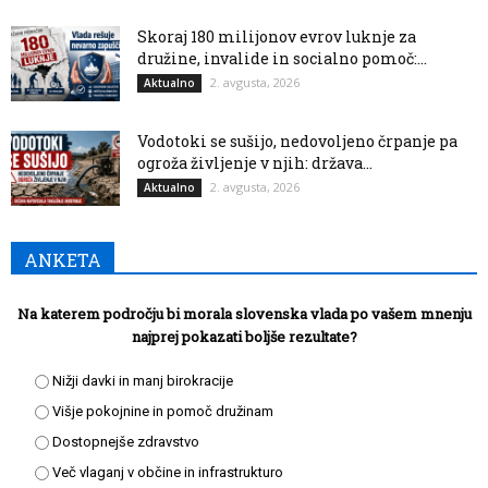
Skoraj 180 milijonov evrov luknje za
družine, invalide in socialno pomoč:...
2. avgusta, 2026
Aktualno
Vodotoki se sušijo, nedovoljeno črpanje pa
ogroža življenje v njih: država...
2. avgusta, 2026
Aktualno
ANKETA
Na katerem področju bi morala slovenska vlada po vašem mnenju
najprej pokazati boljše rezultate?
Nižji davki in manj birokracije
Višje pokojnine in pomoč družinam
Dostopnejše zdravstvo
Več vlaganj v občine in infrastrukturo