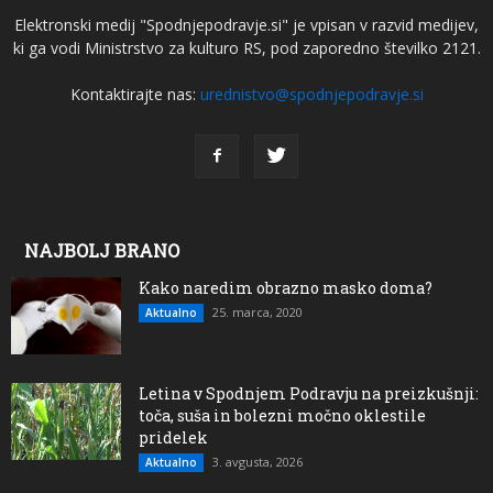
Elektronski medij "Spodnjepodravje.si" je vpisan v razvid medijev,
ki ga vodi Ministrstvo za kulturo RS, pod zaporedno številko 2121.
Kontaktirajte nas:
urednistvo@spodnjepodravje.si
NAJBOLJ BRANO
Kako naredim obrazno masko doma?
25. marca, 2020
Aktualno
Letina v Spodnjem Podravju na preizkušnji:
toča, suša in bolezni močno oklestile
pridelek
3. avgusta, 2026
Aktualno