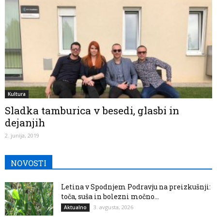
Kultura
Sladka tamburica v besedi, glasbi in
dejanjih
2. junija, 2019
NOVOSTI
Letina v Spodnjem Podravju na preizkušnji:
toča, suša in bolezni močno...
3. avgusta, 2026
Aktualno