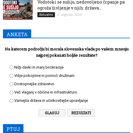
Vodotoki se sušijo, nedovoljeno črpanje pa
ogroža življenje v njih: država...
2. avgusta, 2026
Aktualno
ANKETA
Na katerem področju bi morala slovenska vlada po vašem mnenju
najprej pokazati boljše rezultate?
Nižji davki in manj birokracije
Višje pokojnine in pomoč družinam
Dostopnejše zdravstvo
Več vlaganj v občine in infrastrukturo
Varnejša država in učinkovitejše upravljanje
REZULTATI
PTUJ