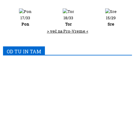
17/33
18/33
15/29
Pon
Tor
Sre
> več na Pro-Vreme <
OD TU IN TAM