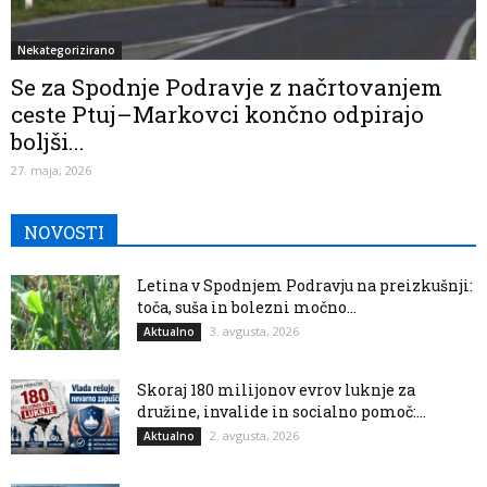
Nekategorizirano
Se za Spodnje Podravje z načrtovanjem
ceste Ptuj–Markovci končno odpirajo
boljši...
27. maja, 2026
NOVOSTI
Letina v Spodnjem Podravju na preizkušnji:
toča, suša in bolezni močno...
3. avgusta, 2026
Aktualno
Skoraj 180 milijonov evrov luknje za
družine, invalide in socialno pomoč:...
2. avgusta, 2026
Aktualno