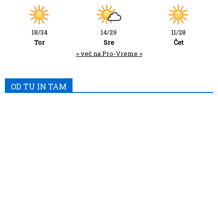
18/34
14/29
11/28
Tor
Sre
Čet
> več na Pro-Vreme <
OD TU IN TAM