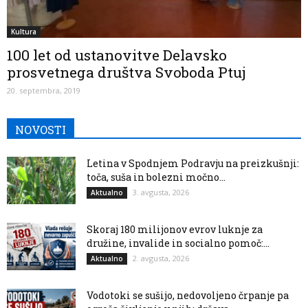
Kultura
100 let od ustanovitve Delavsko
prosvetnega društva Svoboda Ptuj
20. septembra, 2019
NOVOSTI
Letina v Spodnjem Podravju na preizkušnji:
toča, suša in bolezni močno...
3. avgusta, 2026
Aktualno
Skoraj 180 milijonov evrov luknje za
družine, invalide in socialno pomoč:...
2. avgusta, 2026
Aktualno
Vodotoki se sušijo, nedovoljeno črpanje pa