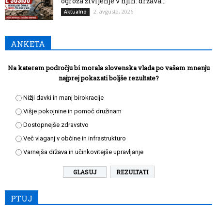
ogroža življenje v njih: država...
2. avgusta, 2026
Aktualno
ANKETA
Na katerem področju bi morala slovenska vlada po vašem mnenju
najprej pokazati boljše rezultate?
Nižji davki in manj birokracije
Višje pokojnine in pomoč družinam
Dostopnejše zdravstvo
Več vlaganj v občine in infrastrukturo
Varnejša država in učinkovitejše upravljanje
REZULTATI
PTUJ