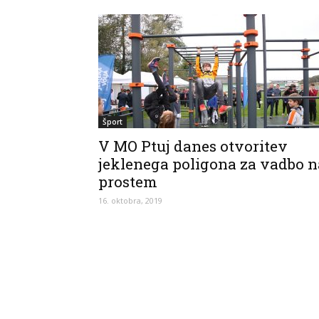
Šport
V MO Ptuj danes otvoritev
jeklenega poligona za vadbo n
prostem
16. oktobra, 2019