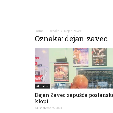
Doma
Oznake
Dejan-zavec
Oznaka: dejan-zavec
Aktualno
Dejan Zavec zapušča poslansk
klopi
14. septembra, 2023