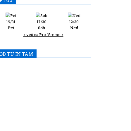
PTUJ
19/31
17/30
12/30
Pet
Sob
Ned
> več na Pro-Vreme <
OD TU IN TAM