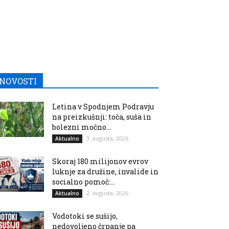
NOVOSTI
Letina v Spodnjem Podravju
na preizkušnji: toča, suša in
bolezni močno...
3. avgusta, 2026
Aktualno
Skoraj 180 milijonov evrov
luknje za družine, invalide in
socialno pomoč:...
2. avgusta, 2026
Aktualno
Vodotoki se sušijo,
nedovoljeno črpanje pa