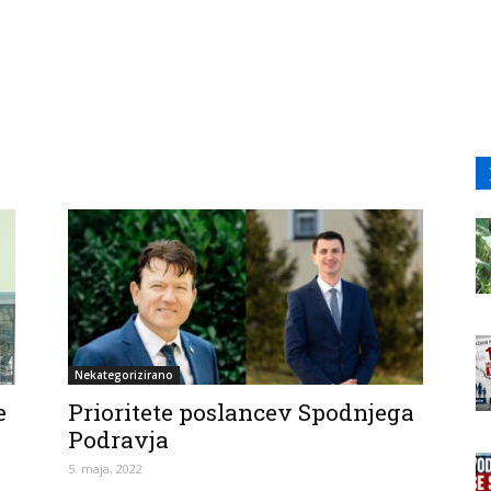
Nekategorizirano
e
Prioritete poslancev Spodnjega
Podravja
5. maja, 2022