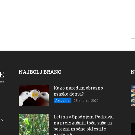
NAJBOLJ BRANO
N
Kako naredim obrazno
masko doma?
25. marca, 2020
Aktualno
Letina v Spodnjem Podravju
 v
na preizkušnji: toča, suša in
bolezni močno oklestile
pridelek