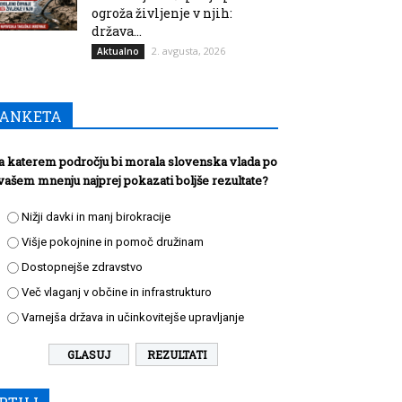
ogroža življenje v njih:
država...
2. avgusta, 2026
Aktualno
ANKETA
a katerem področju bi morala slovenska vlada po
vašem mnenju najprej pokazati boljše rezultate?
Nižji davki in manj birokracije
Višje pokojnine in pomoč družinam
Dostopnejše zdravstvo
Več vlaganj v občine in infrastrukturo
Varnejša država in učinkovitejše upravljanje
REZULTATI