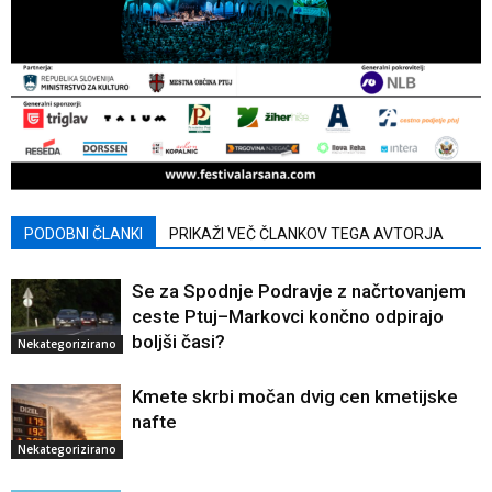
PODOBNI ČLANKI
PRIKAŽI VEČ ČLANKOV TEGA AVTORJA
Se za Spodnje Podravje z načrtovanjem
ceste Ptuj–Markovci končno odpirajo
boljši časi?
Nekategorizirano
Kmete skrbi močan dvig cen kmetijske
nafte
Nekategorizirano