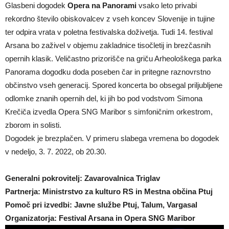
Glasbeni dogodek
Opera na Panorami
vsako leto privabi
rekordno število obiskovalcev z vseh koncev Slovenije in tujine
ter odpira vrata v poletna festivalska doživetja. Tudi 14. festival
Arsana bo zaživel v objemu zakladnice tisočletij in brezčasnih
opernih klasik. Veličastno prizorišče na griču Arheološkega parka
Panorama dogodku doda poseben čar in pritegne raznovrstno
občinstvo vseh generacij. Spored koncerta bo obsegal priljubljene
odlomke znanih opernih del, ki jih bo pod vodstvom Simona
Krečiča izvedla Opera SNG Maribor s simfoničnim orkestrom,
zborom in solisti.
Dogodek je brezplačen. V primeru slabega vremena bo dogodek
v nedeljo, 3. 7. 2022, ob 20.30.
Generalni pokrovitelj: Zavarovalnica Triglav
Partnerja: Ministrstvo za kulturo RS in Mestna občina Ptuj
Pomoč pri izvedbi: Javne službe Ptuj, Talum, Vargasal
Organizatorja: Festival Arsana in Opera SNG Maribor