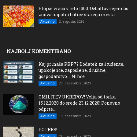
Ptuj se vrača v leto 1300: Ožbaltov sejem bo
znova napolnil ulice starega mesta
2. avgusta, 2026
Aktualno
NAJBOLJ KOMENTIRANO
Kaj prinaša PKP7? Dodatek za študente,
upokojence, zaposlene, družine,
gospodarstvo…. Nihče...
20. decembra, 2020
Aktualno
OMILITEV UKREPOV! Velja od torka
15.12.2020 do srede 23.12.2020! Ponovno
odprte...
13. decembra, 2020
Aktualno
POTRES!
28. decembra, 2020
Aktualno