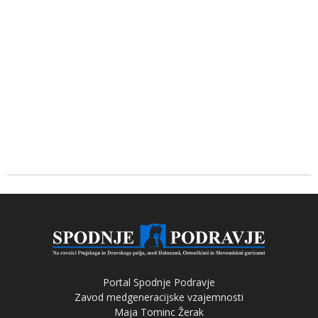
Portal Spodnje Podravje
Zavod medgeneracijske vzajemnosti
Maja Tominc Žerak