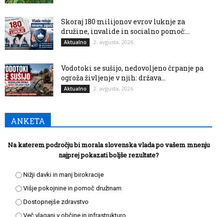
Skoraj 180 milijonov evrov luknje za
družine, invalide in socialno pomoč:...
2. avgusta, 2026
Aktualno
Vodotoki se sušijo, nedovoljeno črpanje pa
ogroža življenje v njih: država...
2. avgusta, 2026
Aktualno
ANKETA
Na katerem področju bi morala slovenska vlada po vašem mnenju
najprej pokazati boljše rezultate?
Nižji davki in manj birokracije
Višje pokojnine in pomoč družinam
Dostopnejše zdravstvo
Več vlaganj v občine in infrastrukturo