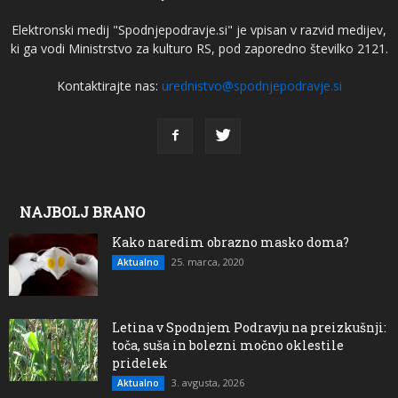
Elektronski medij "Spodnjepodravje.si" je vpisan v razvid medijev,
ki ga vodi Ministrstvo za kulturo RS, pod zaporedno številko 2121.
Kontaktirajte nas:
urednistvo@spodnjepodravje.si
NAJBOLJ BRANO
Kako naredim obrazno masko doma?
25. marca, 2020
Aktualno
Letina v Spodnjem Podravju na preizkušnji:
toča, suša in bolezni močno oklestile
pridelek
3. avgusta, 2026
Aktualno