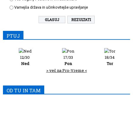
Varnejša država in učinkovitejše upravljanje
REZULTATI
PTUJ
12/30
17/33
18/34
Ned
Pon
Tor
> več na Pro-Vreme <
OD TU IN TAM