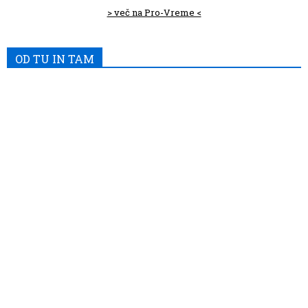
> več na Pro-Vreme <
OD TU IN TAM