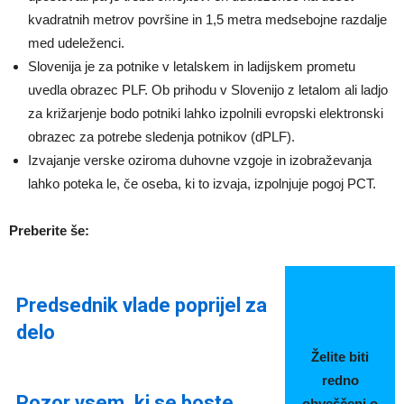
kvadratnih metrov površine in 1,5 metra medsebojne razdalje
med udeleženci.
Slovenija je za potnike v letalskem in ladijskem prometu
uvedla obrazec PLF. Ob prihodu v Slovenijo z letalom ali ladjo
za križarjenje bodo potniki lahko izpolnili evropski elektronski
obrazec za potrebe sledenja potnikov (dPLF).
Izvajanje verske oziroma duhovne vzgoje in izobraževanja
lahko poteka le, če oseba, ki to izvaja, izpolnjuje pogoj PCT.
Preberite še:
Predsednik vlade poprijel za
delo
Želite biti
redno
Pozor vsem, ki se boste
obveščeni o