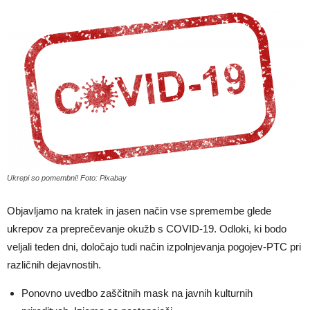
Ukrepi so pomembni! Foto: Pixabay
Objavljamo na kratek in jasen način vse spremembe glede
ukrepov za preprečevanje okužb s COVID-19. Odloki, ki bodo
veljali teden dni, določajo tudi način izpolnjevanja pogojev-PTC pri
različnih dejavnostih.
Ponovno uvedbo zaščitnih mask na javnih kulturnih