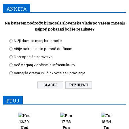
ANKETA
Na katerem področju bi morala slovenska vlada po vašem mnenju
najprej pokazati boljše rezultate?
Nižji davki in manj birokracije
Višje pokojnine in pomoč družinam
Dostopnejše zdravstvo
Več vlaganj v občine in infrastrukturo
Varnejša država in učinkovitejše upravljanje
REZULTATI
PTUJ
12/30
17/33
18/34
Ned
Pon
Tor