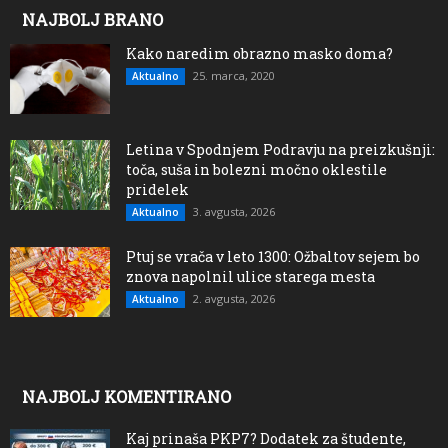
NAJBOLJ BRANO
Kako naredim obrazno masko doma?
25. marca, 2020
Aktualno
Letina v Spodnjem Podravju na preizkušnji:
toča, suša in bolezni močno oklestile
pridelek
3. avgusta, 2026
Aktualno
Ptuj se vrača v leto 1300: Ožbaltov sejem bo
znova napolnil ulice starega mesta
2. avgusta, 2026
Aktualno
NAJBOLJ KOMENTIRANO
Kaj prinaša PKP7? Dodatek za študente,