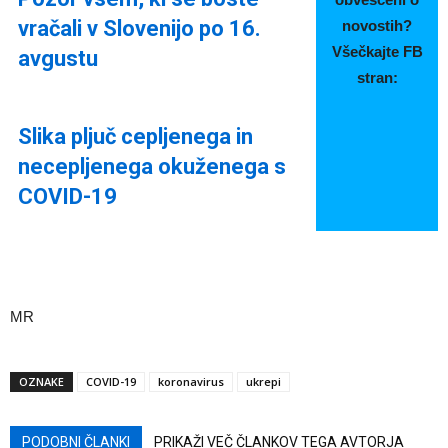
vračali v Slovenijo po 16.
novostih?
Všečkajte FB
avgustu
stran:
Slika pljuč cepljenega in
necepljenega okuženega s
COVID-19
MR
OZNAKE
COVID-19
koronavirus
ukrepi
PODOBNI ČLANKI
PRIKAŽI VEČ ČLANKOV TEGA AVTORJA