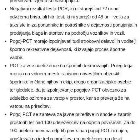
prireditvah. Izjema so nastopajoči.
Negativni rezultat testa-PCR, ki ni starejši od 72 ur od
odvzema brisa, ali hitri test, ki ni starejši od 48 ur – velja za
taksiste in za ponudnike in potrošnike v dejavnosti ponujanja in
prodajanja blaga in storitev na področju voznikov in vozil.
Pogoj-PCT morajo izpolnjevati tudi strokovni delavci in voditelji
športno rekreativne dejavnosti, ki izvajajo proces športne
vadbe.
PCT za vse udeležence na športnih tekmovanjih. Poleg tega
morajo na vidnem mestu s pisnim obvestilom obvestiti
športnike in člane njihovih ekip, drugo organizacijsko osebje
ter gledalce, da je izpolnjevanje pogojev-PCT obvezno za
udeležbo oziroma za vstop v prostor, kar se preverja že na
vstopu na prireditev.
Pogoj PCT se zahteva za javne prireditve in shode v zaprtih
prostorih ter nad 100 udeležencev na odprtih površinah. Za do
100 udeležencev na odprtih površinah pogoj-PCT ni nujen,
upoštevati pa je treba omejitev: en udeleženec na deset