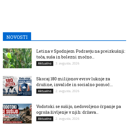
NOVOSTI
Letina v Spodnjem Podravju na preizkušnji:
toča, suša in bolezni močno...
3. avgusta, 2026
Aktualno
Skoraj 180 milijonov evrov luknje za
družine, invalide in socialno pomoč:...
2. avgusta, 2026
Aktualno
Vodotoki se sušijo, nedovoljeno črpanje pa
ogroža življenje v njih: država...
2. avgusta, 2026
Aktualno