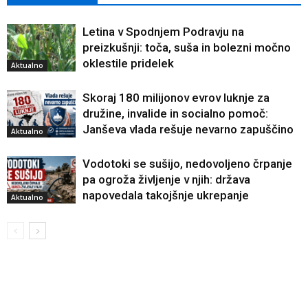
Letina v Spodnjem Podravju na
preizkušnji: toča, suša in bolezni močno
oklestile pridelek
Aktualno
Skoraj 180 milijonov evrov luknje za
družine, invalide in socialno pomoč:
Janševa vlada rešuje nevarno zapuščino
Aktualno
Vodotoki se sušijo, nedovoljeno črpanje
pa ogroža življenje v njih: država
napovedala takojšnje ukrepanje
Aktualno