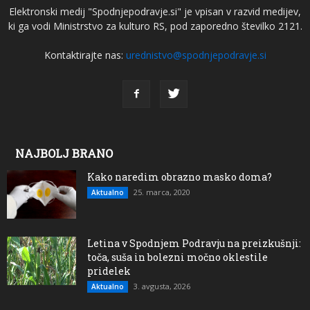
Elektronski medij "Spodnjepodravje.si" je vpisan v razvid medijev,
ki ga vodi Ministrstvo za kulturo RS, pod zaporedno številko 2121.
Kontaktirajte nas:
urednistvo@spodnjepodravje.si
NAJBOLJ BRANO
Kako naredim obrazno masko doma?
25. marca, 2020
Aktualno
Letina v Spodnjem Podravju na preizkušnji:
toča, suša in bolezni močno oklestile
pridelek
3. avgusta, 2026
Aktualno