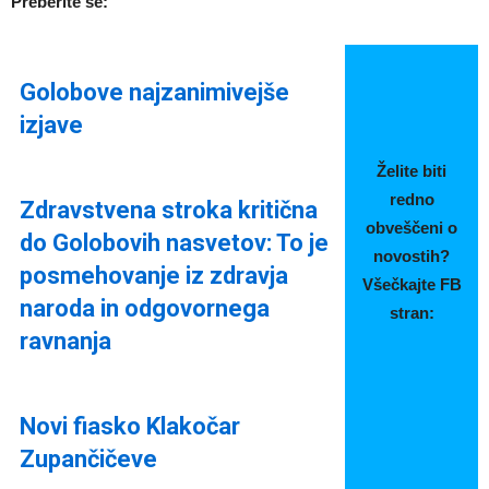
Preberite še:
Golobove najzanimivejše
izjave
Želite biti
redno
Zdravstvena stroka kritična
obveščeni o
do Golobovih nasvetov: To je
novostih?
posmehovanje iz zdravja
Všečkajte FB
naroda in odgovornega
stran:
ravnanja
Novi fiasko Klakočar
Zupančičeve