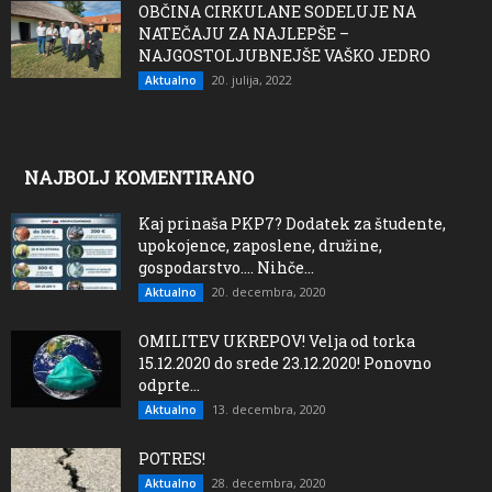
OBČINA CIRKULANE SODELUJE NA
NATEČAJU ZA NAJLEPŠE –
NAJGOSTOLJUBNEJŠE VAŠKO JEDRO
20. julija, 2022
Aktualno
NAJBOLJ KOMENTIRANO
Kaj prinaša PKP7? Dodatek za študente,
upokojence, zaposlene, družine,
gospodarstvo…. Nihče...
20. decembra, 2020
Aktualno
OMILITEV UKREPOV! Velja od torka
15.12.2020 do srede 23.12.2020! Ponovno
odprte...
13. decembra, 2020
Aktualno
POTRES!
28. decembra, 2020
Aktualno