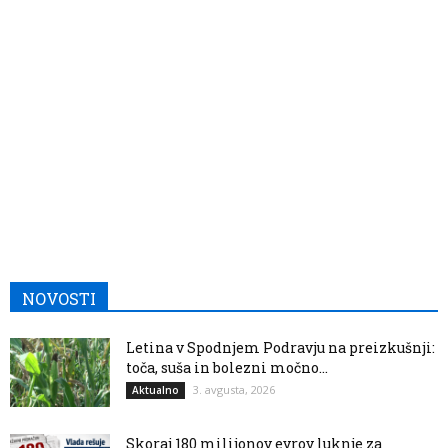
NOVOSTI
Letina v Spodnjem Podravju na preizkušnji:
toča, suša in bolezni močno...
3. avgusta, 2026
Aktualno
Skoraj 180 milijonov evrov luknje za