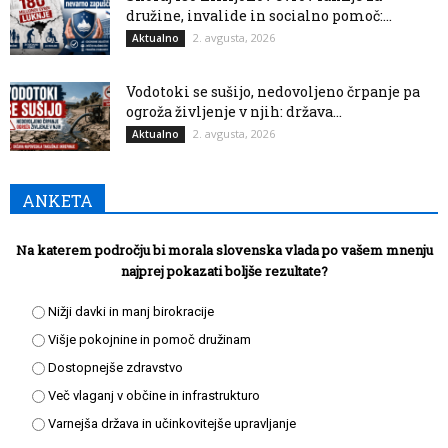
družine, invalide in socialno pomoč:...
2. avgusta, 2026
Aktualno
Vodotoki se sušijo, nedovoljeno črpanje pa
ogroža življenje v njih: država...
2. avgusta, 2026
Aktualno
ANKETA
Na katerem področju bi morala slovenska vlada po vašem mnenju
najprej pokazati boljše rezultate?
Nižji davki in manj birokracije
Višje pokojnine in pomoč družinam
Dostopnejše zdravstvo
Več vlaganj v občine in infrastrukturo
Varnejša država in učinkovitejše upravljanje