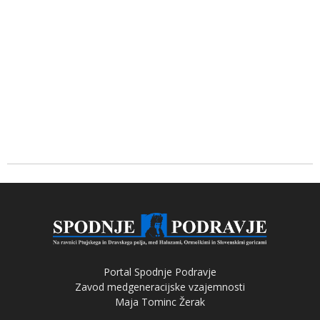
Portal Spodnje Podravje
Zavod medgeneracijske vzajemnosti
Maja Tominc Žerak