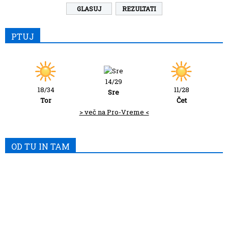
REZULTATI
PTUJ
14/29
18/34
11/28
Sre
Tor
Čet
> več na Pro-Vreme <
OD TU IN TAM