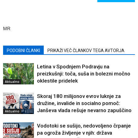
MR
PODOBNI ČLANKI
PRIKAŽI VEČ ČLANKOV TEGA AVTORJA
Letina v Spodnjem Podravju na
preizkušnji: toča, suša in bolezni močno
oklestile pridelek
Aktualno
Skoraj 180 milijonov evrov luknje za
družine, invalide in socialno pomoč:
Janševa vlada rešuje nevarno zapuščino
Aktualno
Vodotoki se sušijo, nedovoljeno črpanje
pa ogroža življenje v njih: država