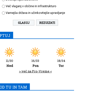
Več vlaganj v občine in infrastrukturo
Varnejša država in učinkovitejše upravljanje
REZULTATI
PTUJ
11/30
16/33
18/34
Ned
Pon
Tor
> več na Pro-Vreme <
OD TU IN TAM