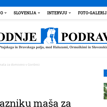
O
SLOVENIJA
INTERVJU
FOTO-GALERI
aša za domovino v Gorišnici
Spodnje
azniku maša za
Podravje