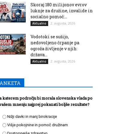
Skoraj 180 milijonov evrov
luknje za družine, invalide in
socialno pomoč:...
2. avgusta, 2026
Aktualno
Vodotoki se sušijo,
nedovoljeno črpanje pa
ogroža življenje v njih:
država...
2. avgusta, 2026
Aktualno
ANKETA
a katerem področju bi morala slovenska vlada po
vašem mnenju najprej pokazati boljše rezultate?
Nižji davki in manj birokracije
Višje pokojnine in pomoč družinam
Dostopnejše zdravstvo