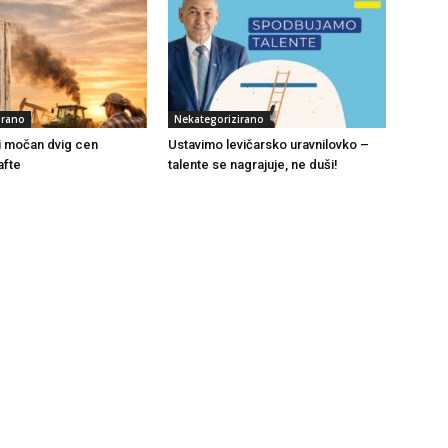
irano
Nekategorizirano
i močan dvig cen
Ustavimo levičarsko uravnilovko –
afte
talente se nagrajuje, ne duši!