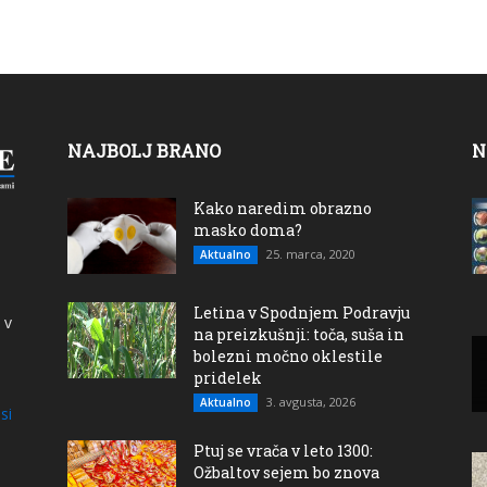
NAJBOLJ BRANO
N
Kako naredim obrazno
masko doma?
25. marca, 2020
Aktualno
Letina v Spodnjem Podravju
 v
na preizkušnji: toča, suša in
bolezni močno oklestile
pridelek
3. avgusta, 2026
Aktualno
si
Ptuj se vrača v leto 1300:
Ožbaltov sejem bo znova