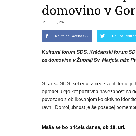
domovino v Gori
23. junija, 2023
Delite na Facebooku
Deli na Twitter
Kulturni forum SDS, Krščanski forum SDS
za domovino v Župniji Sv. Marjeta niže Ptu
Stranka SDS, kot eno izmed svojih temeljni
opredeljujejo kot pozitivna navezanost na dom
povezano z oblikovanjem kolektivne identitet
ravni. Domoljubnost je še posebej pomembna
Maša se bo pričela danes, ob 18. uri.