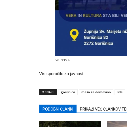
Vir. SDS.si
Vir: sporočilo za javnost
OZNAKE
gorišnica
maša za domovino
sds
PODOBNI ČLANKI
PRIKAŽI VEČ ČLANKOV T