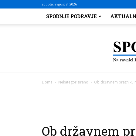
sobota, avgust 8, 2026
SPODNJE PODRAVJE
AKTUALN
Doma
Nekategorizirano
Ob državnem prazniku m
Ob državnem pr