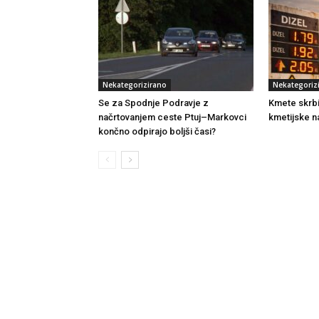
Nekategorizirano
Nekategoriz
Se za Spodnje Podravje z
Kmete skrb
načrtovanjem ceste Ptuj–Markovci
kmetijske n
končno odpirajo boljši časi?