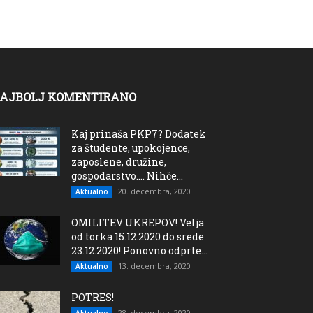
AJBOLJ KOMENTIRANO
Kaj prinaša PKP7? Dodatek
za študente, upokojence,
zaposlene, družine,
gospodarstvo…. Nihče...
20. decembra, 2020
Aktualno
OMILITEV UKREPOV! Velja
od torka 15.12.2020 do srede
23.12.2020! Ponovno odprte...
13. decembra, 2020
Aktualno
POTRES!
28. decembra, 2020