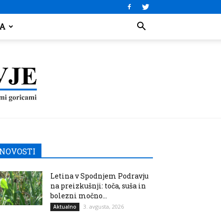
JA
NOVOSTI
Letina v Spodnjem Podravju
na preizkušnji: toča, suša in
bolezni močno...
3. avgusta, 2026
Aktualno