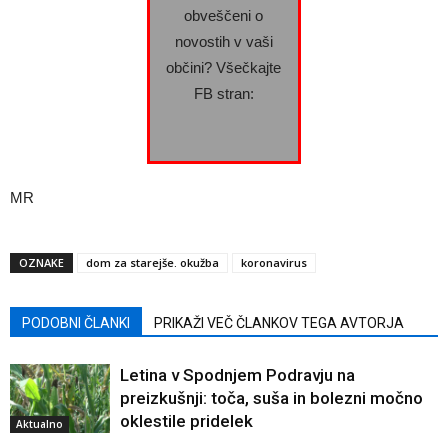
obveščeni o
novostih v vaši
občini? Všečkajte
FB stran:
MR
OZNAKE
dom za starejše. okužba
koronavirus
PODOBNI ČLANKI
PRIKAŽI VEČ ČLANKOV TEGA AVTORJA
Letina v Spodnjem Podravju na
preizkušnji: toča, suša in bolezni močno
oklestile pridelek
Aktualno