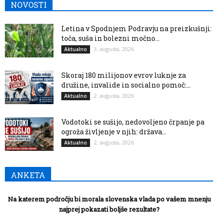
NOVOSTI
Letina v Spodnjem Podravju na preizkušnji:
toča, suša in bolezni močno...
3. avgusta, 2026
Aktualno
Skoraj 180 milijonov evrov luknje za
družine, invalide in socialno pomoč:...
2. avgusta, 2026
Aktualno
Vodotoki se sušijo, nedovoljeno črpanje pa
ogroža življenje v njih: država...
2. avgusta, 2026
Aktualno
ANKETA
Na katerem področju bi morala slovenska vlada po vašem mnenju
najprej pokazati boljše rezultate?