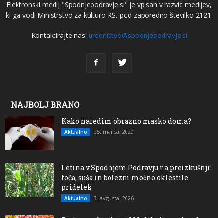
Elektronski medij "Spodnjepodravje.si" je vpisan v razvid medijev,
ki ga vodi Ministrstvo za kulturo RS, pod zaporedno številko 2121.
Kontaktirajte nas:
urednistvo@spodnjepodravje.si
NAJBOLJ BRANO
Kako naredim obrazno masko doma?
25. marca, 2020
Aktualno
Letina v Spodnjem Podravju na preizkušnji:
toča, suša in bolezni močno oklestile
pridelek
3. avgusta, 2026
Aktualno