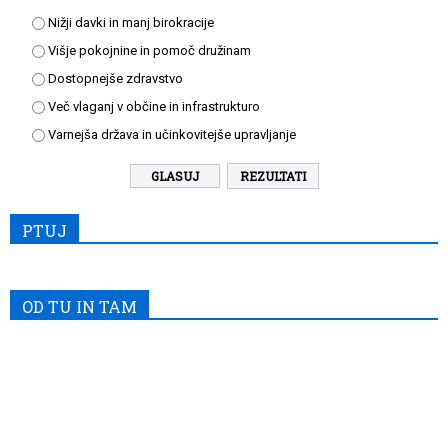
Nižji davki in manj birokracije
Višje pokojnine in pomoč družinam
Dostopnejše zdravstvo
Več vlaganj v občine in infrastrukturo
Varnejša država in učinkovitejše upravljanje
REZULTATI
PTUJ
OD TU IN TAM