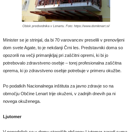
Obisk predsednika v Lenartu. Foto: https://www.domlenart.si/
Minister se je strinjal, da bi 70 varovancev preselili v prenovljeni
dom svete Agate, to je nekdanji Črni les. Predstavniki doma so
opozorili na večji primanjkljaj pri zaščitni opremi, ki bi jo
potrebovalo zdravstveno osebje – torej profesionalna zaščitna
oprema, ki jo zdravstveno osebje potrebuje v primeru okužbe.
Po podatkih Nacionalnega inštituta za javno zdravje so na
območju Občine Lenart trije okuženi, v zadnjih dnevih pa ni
novega okuženega.
Ljutomer
V ponedeljek so v domu starejših občanov Ljutomer zaradi suma