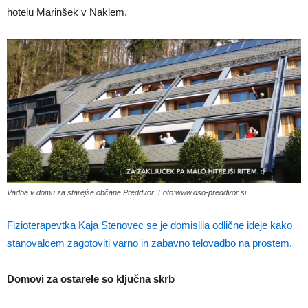
hotelu Marinšek v Naklem.
Vadba v domu za starejše občane Preddvor. Foto:www.dso-preddvor.si
Fizioterapevtka Kaja Stenovec se je domislila odlične ideje kako
stanovalcem zagotoviti varno in zabavno telovadbo na prostem.
Domovi za ostarele so ključna skrb