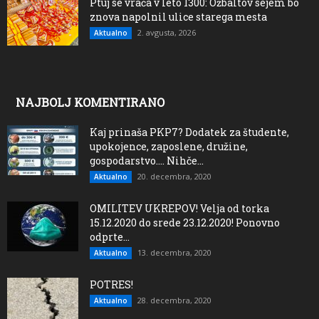
Ptuj se vrača v leto 1300: Ožbaltov sejem bo
znova napolnil ulice starega mesta
2. avgusta, 2026
Aktualno
NAJBOLJ KOMENTIRANO
Kaj prinaša PKP7? Dodatek za študente,
upokojence, zaposlene, družine,
gospodarstvo…. Nihče...
20. decembra, 2020
Aktualno
OMILITEV UKREPOV! Velja od torka
15.12.2020 do srede 23.12.2020! Ponovno
odprte...
13. decembra, 2020
Aktualno
POTRES!
28. decembra, 2020
Aktualno