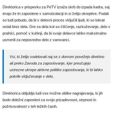
Direktorica v prispevku za PeTV izraža skrb do izpada kadra, saj
imajo že tri zaposlene v samoizolaciji in si želijo okrepitve. Podali
so tudi pobudo, da bi v delovni proces vključili ljudi, ki so tokrat
ostali brez dela. Gre za dela kot so čiščenje, razkuževanje, delo v
pralnici, pomoč v kuhinji, da bi svoje delavce lahko maksimalno
usmerili za neposredno delo z varovanci.
Vsi, ki želijo sodelovati naj se z domom povežejo direktno
ali preko Zavoda za zaposlovanje, kjer preučujejo
ustrezne ukrepe aktivne politike zaposlovanja, ki bi lahko
pokrile vključevanje v delo.
Direktorica obljublja tudi vse možne oblike nagrajevanja, ki jih
bodo deležni zaposleni za svojo prizadevnost, strpnost in
požrtvovalnost v teh težkih časih.