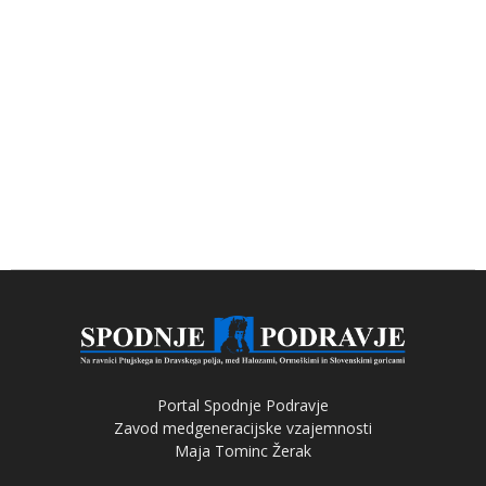
Portal Spodnje Podravje
Zavod medgeneracijske vzajemnosti
Maja Tominc Žerak