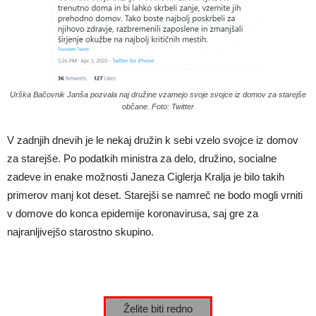
Urška Bačovnik Janša pozvala naj družine vzamejo svoje svojce iz domov za starejše
občane. Foto: Twitter
V zadnjih dnevih je le nekaj družin k sebi vzelo svojce iz domov
za starejše. Po podatkih ministra za delo, družino, socialne
zadeve in enake možnosti Janeza Ciglerja Kralja je bilo takih
primerov manj kot deset. Starejši se namreč ne bodo mogli vrniti
v domove do konca epidemije koronavirusa, saj gre za
najranljivejšo starostno skupino.
Želite biti redno