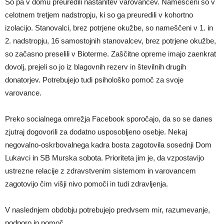
So pa v domu preuredili nastanitev varovancev. Nameščeni so v
celotnem tretjem nadstropju, ki so ga preuredili v kohortno
izolacijo. Stanovalci, brez potrjene okužbe, so nameščeni v 1. in
2. nadstropju, 16 samostojnih stanovalcev, brez potrjene okužbe,
so začasno preselili v Bioterme. Zaščitne opreme imajo zaenkrat
dovolj, prejeli so jo iz blagovnih rezerv in številnih drugih
donatorjev. Potrebujejo tudi psihološko pomoč za svoje
varovance.
Preko socialnega omrežja Facebook sporočajo, da so se danes
zjutraj dogovorili za dodatno usposobljeno osebje. Nekaj
negovalno-oskrbovalnega kadra bosta zagotovila sosednji Dom
Lukavci in SB Murska sobota. Prioriteta jim je, da vzpostavijo
ustrezne relacije z zdravstvenim sistemom in varovancem
zagotovijo čim višji nivo pomoči in tudi zdravljenja.
V naslednjem obdobju potrebujejo predvsem mir, razumevanje,
podporo in pomoč.