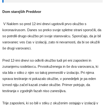
Dom starejših
Preddvor
V Naklem so pred 12-imi dnevi ugotovili prvo okužbo s
koronavirusom. Danes so preko svoje spletne strani sporočili, da
so potrdili drugo okužbo pri svoje stanovalcu. Sporočajo, da je bil
varovanec ves čas v izolaciji, zato ni nevarnosti, da bi se okužili
še drugi varovanci.
Pred 12-imi dnevi so odkrili okužbo tudi pri eni zaposleni in
zunanjemu sodelavcu. Prvookuženega in še dva varovanca, ki
sta bila v stiko z njim so takoj premestili v izolacijo. Pri njima
sprava testiranje ni pokazalo okužbe, v ponedeljek je pa eden
izmed njiju začel kazati znake okužbe. Primer potrjuje, da
testiranja v zgodnjih fazah niso zanesljiva.
Trije zaposleni, ki so bili v stiku z okuženim ostajajo v izolaciji v