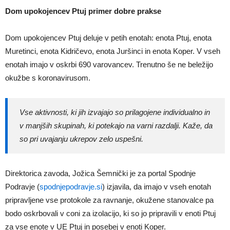
Dom upokojencev Ptuj primer dobre prakse
Dom upokojencev Ptuj deluje v petih enotah: enota Ptuj, enota
Muretinci, enota Kidričevo, enota Juršinci in enota Koper. V vseh
enotah imajo v oskrbi 690 varovancev. Trenutno še ne beležijo
okužbe s koronavirusom.
Vse aktivnosti, ki jih izvajajo so prilagojene individualno in
v manjših skupinah, ki potekajo na varni razdalji. Kaže, da
so pri uvajanju ukrepov zelo uspešni.
Direktorica zavoda, Jožica Šemnički je za portal Spodnje
Podravje (
spodnjepodravje.si
) izjavila, da imajo v vseh enotah
pripravljene vse protokole za ravnanje, okužene stanovalce pa
bodo oskrbovali v coni za izolacijo, ki so jo pripravili v enoti Ptuj
za vse enote v UE Ptuj in posebej v enoti Koper.