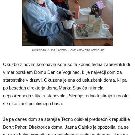
Aktivnosti v DSO Tezno. Foto: www.dso-tezno.si/
Okužbo z novim koronavirusom so ta konec tedna zabeležili tudi
v mariborskem Domu Danice Vogrinec, ki je največji dom za
starostnike v državi. Okužena je ena od uslužbenk doma, ki pa
po besedah direktorja doma Marka Slaviča ni imela
neposrednega stika s stanovalci. Slednje redno testirajo in doslej
še niso imeli pozitivnega brisa.
Je pa danes dom za starejše Tezno obiskal predsednik republike
Borut Pahor. Direktorica doma, Jasna Cajnko je opozorila, da se
skrb za bolne prenaša na zaposlene in vodstva domov, ki pa so