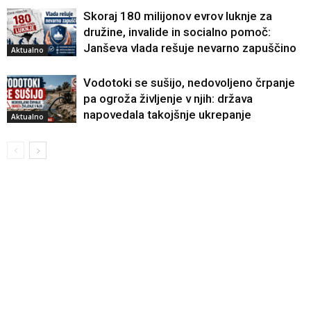
Skoraj 180 milijonov evrov luknje za
družine, invalide in socialno pomoč:
Janševa vlada rešuje nevarno zapuščino
Aktualno
Vodotoki se sušijo, nedovoljeno črpanje
pa ogroža življenje v njih: država
napovedala takojšnje ukrepanje
Aktualno