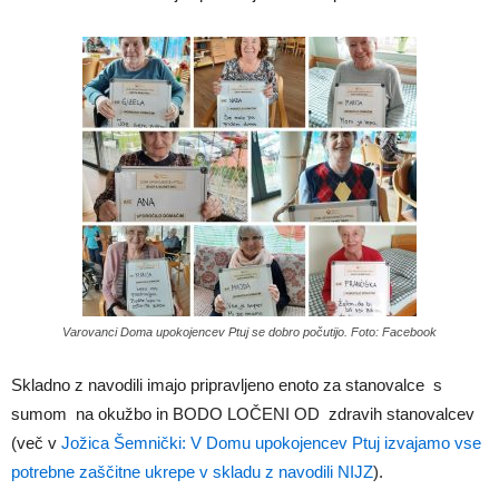
Varovanci Doma upokojencev Ptuj se dobro počutijo. Foto: Facebook
Skladno z navodili imajo pripravljeno enoto za stanovalce s
sumom na okužbo in BODO LOČENI OD zdravih stanovalcev
(več v
Jožica Šemnički: V Domu upokojencev Ptuj izvajamo vse
potrebne zaščitne ukrepe v skladu z navodili NIJZ
).