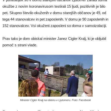
okužbe z novim koronavirusom testirali 15 ljudi, pozitivnih je bilo
pet. Skupno število okuženih v domu starejših občanov je 49, od
tega 44 stanovalcev in pet zaposlenih. V domu je 90 zaposlenih in
152 stanovalcev. Vsi okuženi zaposleni so doma v samoizolaciji.
Prav tako je dom obiskal minister Janez Cigler Kralj, ki je obljubil
pomoč s strani vlade.
Minister Cigler Kralj na obisku v Ljutomeru. Foto: Facebook