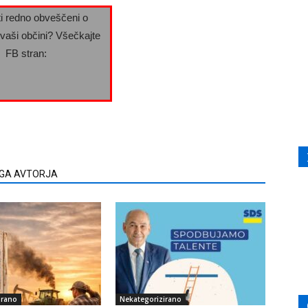
iti redno obveščeni o
 vaši občini? Všečkajte
FB stran:
EGA AVTORJA
irano
Nekategorizirano