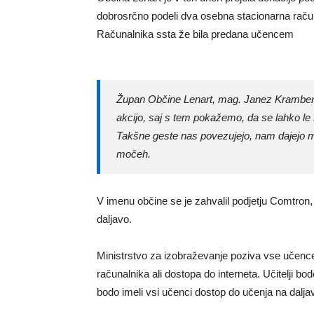
dobrosrčno podeli dva osebna stacionarna računa
Računalnika ssta že bila predana učencem
Župan Občine Lenart, mag. Janez Kramber
akcijo, saj s tem pokažemo, da se lahko l
Takšne geste nas povezujejo, nam dajejo 
močeh.
V imenu občine se je zahvalil podjetju Comtro
daljavo.
Ministrstvo za izobraževanje poziva vse učence 
računalnika ali dostopa do interneta. Učitelji bod
bodo imeli vsi učenci dostop do učenja na dalja