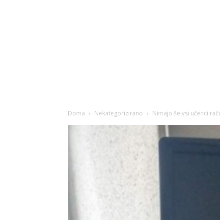
Doma
Nekategorizirano
Nimajo še vsi učenci rač