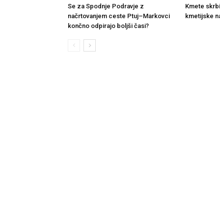
Se za Spodnje Podravje z
Kmete skrb
načrtovanjem ceste Ptuj–Markovci
kmetijske n
končno odpirajo boljši časi?