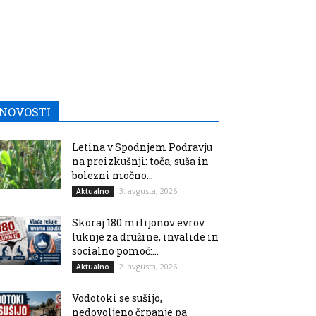
NOVOSTI
Letina v Spodnjem Podravju
na preizkušnji: toča, suša in
bolezni močno...
3. avgusta, 2026
Aktualno
Skoraj 180 milijonov evrov
luknje za družine, invalide in
socialno pomoč:...
2. avgusta, 2026
Aktualno
Vodotoki se sušijo,
nedovoljeno črpanje pa