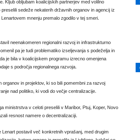
. Kljub obljubam koalicijskih partnerjev med volilno
preselili sedeže nekaterih državnih organov in agencij iz
po Lenartovem mnenju premalo zgodilo v tej smeri.
avil neenakomeren regionalni razvoj in infrastrukturno
enil pa je tudi problematiko izseljevanja s podeželja in
e, da je bila v koalicijskem programu izrecno omenjena
odaje s področja regionalnega razvoja.
nih organov in projektov, ki so bili pomembni za razvoj
je nad politiko, ki vodi do večje centralizacije.
 ministrstva v celoti preselili v Maribor, Ptuj, Koper, Novo
zali resnost namere o decentralizaciji.
e Lenart postavil več konkretnih vprašanj, med drugim
lizacije, katere organe je preselila iz Ljubljane, kakšni so