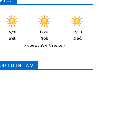
PTUJ
19/31
17/30
12/30
Pet
Sob
Ned
> več na Pro-Vreme <
OD TU IN TAM