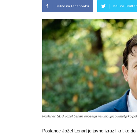
Delite na Facebooku
Deli na Twitter
Poslanec SDS Jožef Lenart opozarja na uničujočo kmetijsko pol
Poslanec Jožef Lenart je javno izrazil kritiko 