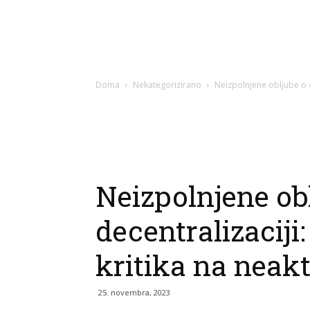
Doma
Nekategorizirano
Neizpolnjene obljube o d
Neizpolnjene ob
decentralizaciji
kritika na neak
25. novembra, 2023