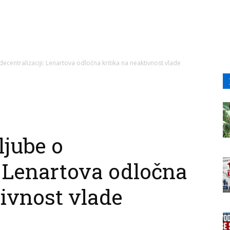
ecentralizaciji: Lenartova odločna kritika na neaktivnost vlade
ljube o
: Lenartova odločna
tivnost vlade