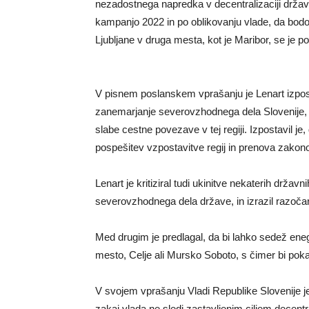
nezadostnega napredka v decentralizaciji države
kampanjo 2022 in po oblikovanju vlade, da bodo 
Ljubljane v druga mesta, kot je Maribor, se je 
V pisnem poslanskem vprašanju je Lenart izpost
zanemarjanje severovzhodnega dela Slovenije, om
slabe cestne povezave v tej regiji. Izpostavil j
pospešitev vzpostavitve regij in prenova zakon
Lenart je kritiziral tudi ukinitve nekaterih držav
severovzhodnega dela države, in izrazil razočaran
Med drugim je predlagal, da bi lahko sedež enega
mesto, Celje ali Mursko Soboto, s čimer bi poka
V svojem vprašanju Vladi Republike Slovenije j
zakaj vlada ne sledi zastavljenim ciljem decentra