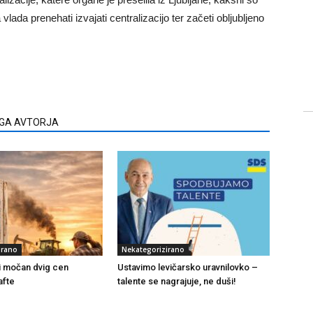
lada prenehati izvajati centralizacijo ter začeti obljubljeno
EGA AVTORJA
irano
Nekategorizirano
i močan dvig cen
Ustavimo levičarsko uravnilovko –
afte
talente se nagrajuje, ne duši!