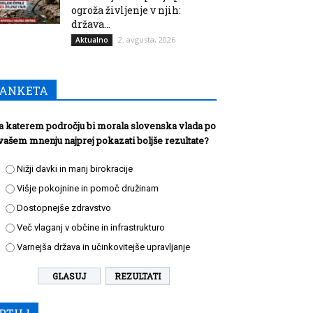
ogroža življenje v njih:
država...
2. avgusta, 2026
Aktualno
ANKETA
a katerem področju bi morala slovenska vlada po
vašem mnenju najprej pokazati boljše rezultate?
Nižji davki in manj birokracije
Višje pokojnine in pomoč družinam
Dostopnejše zdravstvo
Več vlaganj v občine in infrastrukturo
Varnejša država in učinkovitejše upravljanje
REZULTATI