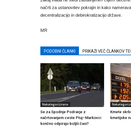
načrti za ustanovitev pokrajin in kako namerava v
decentralizacijo in debirokratizacijo države.
MR
PODOBNI ČLANKI
PRIKAŽI VEČ ČLANKOV T
Nekategorizirano
Nekategoriz
Se za Spodnje Podravje z
Kmete skrb
načrtovanjem ceste Ptuj–Markovci
kmetijske n
končno odpirajo boljši časi?