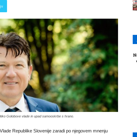
ju
N
itiko Golobove vlade in upad samooskrbe s hrano.
do Vlade Republike Slovenije zaradi po njegovem mnenju