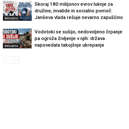
Skoraj 180 milijonov evrov luknje za
družine, invalide in socialno pomoč:
Janševa vlada rešuje nevarno zapuščino
Aktualno
Vodotoki se sušijo, nedovoljeno črpanje
pa ogroža življenje v njih: država
napovedala takojšnje ukrepanje
Aktualno