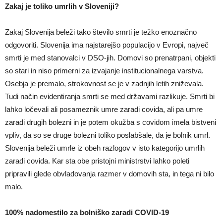
Zakaj je toliko umrlih v Sloveniji?
Zakaj Slovenija beleži tako število smrti je težko enoznačno
odgovoriti. Slovenija ima najstarejšo populacijo v Evropi, največ
smrti je med stanovalci v DSO-jih. Domovi so prenatrpani, objekti
so stari in niso primerni za izvajanje institucionalnega varstva.
Osebja je premalo, strokovnost se je v zadnjih letih zniževala.
Tudi način evidentiranja smrti se med državami razlikuje. Smrti bi
lahko ločevali ali posameznik umre zaradi covida, ali pa umre
zaradi drugih bolezni in je potem okužba s covidom imela bistveni
vpliv, da so se druge bolezni toliko poslabšale, da je bolnik umrl.
Slovenija beleži umrle iz obeh razlogov v isto kategorijo umrlih
zaradi covida. Kar sta obe pristojni ministrstvi lahko poleti
pripravili glede obvladovanja razmer v domovih sta, in tega ni bilo
malo.
100% nadomestilo za bolniško zaradi COVID-19