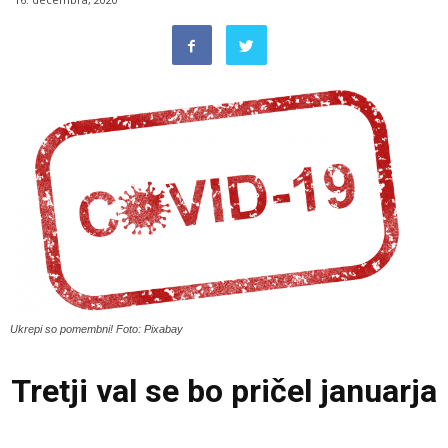
Ukrepi so pomembni! Foto: Pixabay
Tretji val se bo pričel januarja