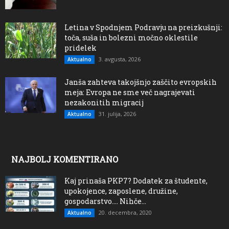
Letina v Spodnjem Podravju na preizkušnji:
toča, suša in bolezni močno oklestile
pridelek
3. avgusta, 2026
Aktualno
Janša zahteva takojšnjo zaščito evropskih
meja: Evropa ne sme več nagrajevati
nezakonitih migracij
31. julija, 2026
Aktualno
NAJBOLJ KOMENTIRANO
Kaj prinaša PKP7? Dodatek za študente,
upokojence, zaposlene, družine,
gospodarstvo…. Nihče...
20. decembra, 2020
Aktualno