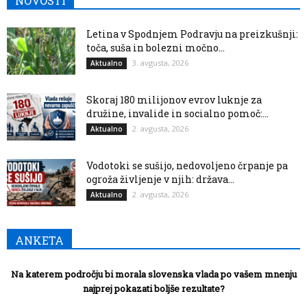
NOVOSTI
Letina v Spodnjem Podravju na preizkušnji:
toča, suša in bolezni močno...
3. avgusta, 2026
Aktualno
Skoraj 180 milijonov evrov luknje za
družine, invalide in socialno pomoč:...
2. avgusta, 2026
Aktualno
Vodotoki se sušijo, nedovoljeno črpanje pa
ogroža življenje v njih: država...
2. avgusta, 2026
Aktualno
ANKETA
Na katerem področju bi morala slovenska vlada po vašem mnenju
najprej pokazati boljše rezultate?