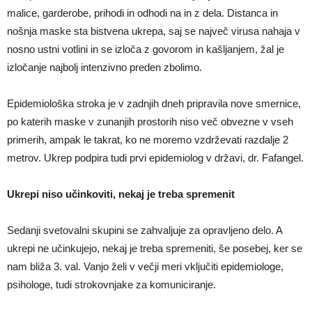
malice, garderobe, prihodi in odhodi na in z dela. Distanca in
nošnja maske sta bistvena ukrepa, saj se največ virusa nahaja v
nosno ustni votlini in se izloča z govorom in kašljanjem, žal je
izločanje najbolj intenzivno preden zbolimo.
Epidemiološka stroka je v zadnjih dneh pripravila nove smernice,
po katerih maske v zunanjih prostorih niso več obvezne v vseh
primerih, ampak le takrat, ko ne moremo vzdrževati razdalje 2
metrov. Ukrep podpira tudi prvi epidemiolog v državi, dr. Fafangel.
Ukrepi niso učinkoviti, nekaj je treba spremenit
Sedanji svetovalni skupini se zahvaljuje za opravljeno delo. A
ukrepi ne učinkujejo, nekaj je treba spremeniti, še posebej, ker se
nam bliža 3. val. Vanjo želi v večji meri vključiti epidemiologe,
psihologe, tudi strokovnjake za komuniciranje.