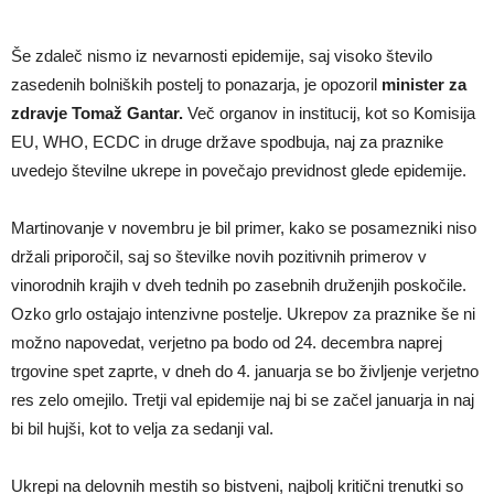
Še zdaleč nismo iz nevarnosti epidemije, saj visoko število
zasedenih bolniških postelj to ponazarja, je opozoril
minister za
zdravje Tomaž Gantar.
Več organov in institucij, kot so Komisija
EU, WHO, ECDC in druge države spodbuja, naj za praznike
uvedejo številne ukrepe in povečajo previdnost glede epidemije.
Martinovanje v novembru je bil primer, kako se posamezniki niso
držali priporočil, saj so številke novih pozitivnih primerov v
vinorodnih krajih v dveh tednih po zasebnih druženjih poskočile.
Ozko grlo ostajajo intenzivne postelje. Ukrepov za praznike še ni
možno napovedat, verjetno pa bodo od 24. decembra naprej
trgovine spet zaprte, v dneh do 4. januarja se bo življenje verjetno
res zelo omejilo. Tretji val epidemije naj bi se začel januarja in naj
bi bil hujši, kot to velja za sedanji val.
Ukrepi na delovnih mestih so bistveni, najbolj kritični trenutki so