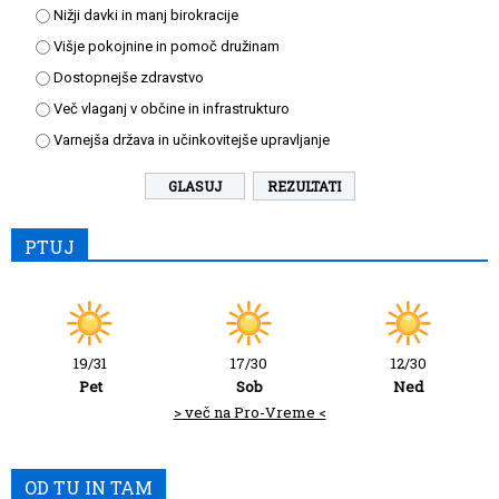
Nižji davki in manj birokracije
Višje pokojnine in pomoč družinam
Dostopnejše zdravstvo
Več vlaganj v občine in infrastrukturo
Varnejša država in učinkovitejše upravljanje
REZULTATI
PTUJ
19/31
17/30
12/30
Pet
Sob
Ned
> več na Pro-Vreme <
OD TU IN TAM