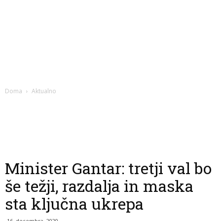
Doma
Aktualno
Minister Gantar: tretji val bo
še težji, razdalja in maska
sta ključna ukrepa
16. decembra, 2020