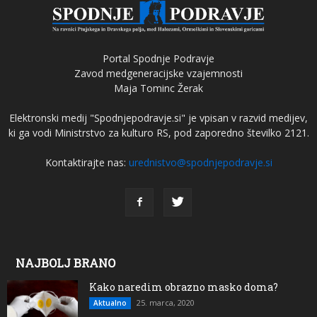
Portal Spodnje Podravje
Zavod medgeneracijske vzajemnosti
Maja Tominc Žerak
Elektronski medij "Spodnjepodravje.si" je vpisan v razvid medijev,
ki ga vodi Ministrstvo za kulturo RS, pod zaporedno številko 2121.
Kontaktirajte nas:
urednistvo@spodnjepodravje.si
NAJBOLJ BRANO
Kako naredim obrazno masko doma?
25. marca, 2020
Aktualno