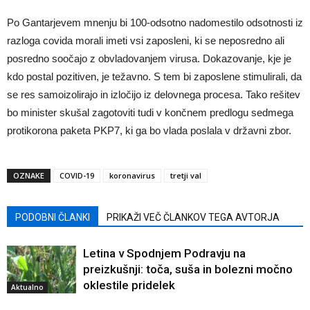
Po Gantarjevem mnenju bi 100-odsotno nadomestilo odsotnosti iz
razloga covida morali imeti vsi zaposleni, ki se neposredno ali
posredno soočajo z obvladovanjem virusa. Dokazovanje, kje je
kdo postal pozitiven, je težavno. S tem bi zaposlene stimulirali, da
se res samoizolirajo in izločijo iz delovnega procesa. Tako rešitev
bo minister skušal zagotoviti tudi v končnem predlogu sedmega
protikorona paketa PKP7, ki ga bo vlada poslala v državni zbor.
OZNAKE
COVID-19
koronavirus
tretji val
PODOBNI ČLANKI
PRIKAŽI VEČ ČLANKOV TEGA AVTORJA
Letina v Spodnjem Podravju na
preizkušnji: toča, suša in bolezni močno
oklestile pridelek
Aktualno