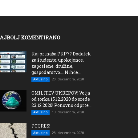
AJBOLJ KOMENTIRANO
Kaj prinaša PKP7? Dodatek
za študente, upokojence,
zaposlene, družine,
gospodarstvo…. Nihče...
20. decembra, 2020
Aktualno
OMILITEV UKREPOV! Velja
od torka 15.12.2020 do srede
23.12.2020! Ponovno odprte...
13. decembra, 2020
Aktualno
POTRES!
28. decembra, 2020
Aktualno