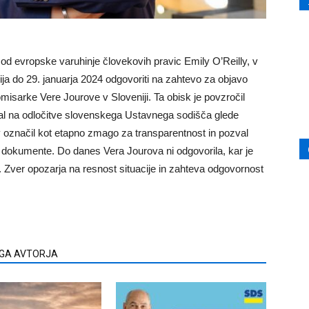
 od evropske varuhinje človekovih pravic Emily O’Reilly, v
a do 29. januarja 2024 odgovoriti na zahtevo za objavo
isarke Vere Jourove v Sloveniji. Ta obisk je povzročil
ival na odločitve slovenskega Ustavnega sodišča glede
v označil kot etapno zmago za transparentnost in pozval
i dokumente. Do danes Vera Jourova ni odgovorila, kar je
Dr. Zver opozarja na resnost situacije in zahteva odgovornost
EGA AVTORJA