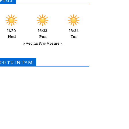
PTUJ
11/30
16/33
18/34
Ned
Pon
Tor
> več na Pro-Vreme <
OD TU IN TAM