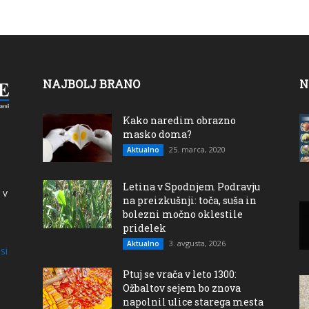
NAJBOLJ BRANO
N
Kako naredim obrazno
masko doma?
25. marca, 2020
Aktualno
Letina v Spodnjem Podravju
 v
na preizkušnji: toča, suša in
bolezni močno oklestile
pridelek
3. avgusta, 2026
Aktualno
si
Ptuj se vrača v leto 1300:
Ožbaltov sejem bo znova
napolnil ulice starega mesta