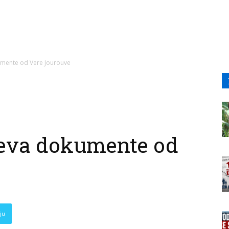
umente od Vere Jourouve
teva dokumente od
ju