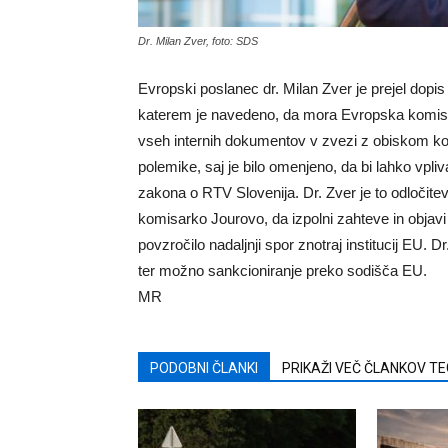
Dr. Milan Zver, foto: SDS
Evropski poslanec dr. Milan Zver je prejel dopis
katerem je navedeno, da mora Evropska komisij
vseh internih dokumentov v zvezi z obiskom kom
polemike, saj je bilo omenjeno, da bi lahko vpl
zakona o RTV Slovenija. Dr. Zver je to odločite
komisarko Jourovo, da izpolni zahteve in objav
povzročilo nadaljnji spor znotraj institucij EU. 
ter možno sankcioniranje preko sodišča EU.
MR
PODOBNI ČLANKI
PRIKAŽI VEČ ČLANKOV T