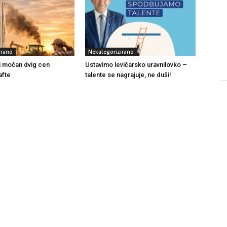
irano
Nekategorizirano
i močan dvig cen
Ustavimo levičarsko uravnilovko –
afte
talente se nagrajuje, ne duši!