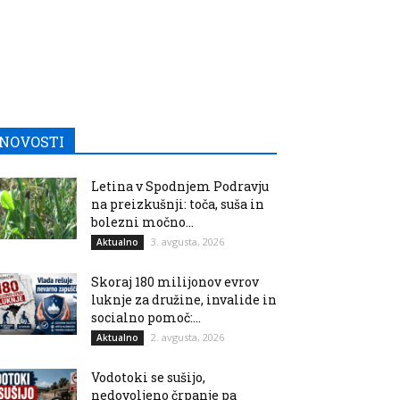
NOVOSTI
Letina v Spodnjem Podravju
na preizkušnji: toča, suša in
bolezni močno...
3. avgusta, 2026
Aktualno
Skoraj 180 milijonov evrov
luknje za družine, invalide in
socialno pomoč:...
2. avgusta, 2026
Aktualno
Vodotoki se sušijo,
nedovoljeno črpanje pa