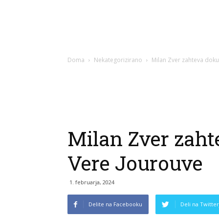
Doma
Nekategorizirano
Milan Zver zahteva dok
Milan Zver zah
Vere Jourouve
1. februarja, 2024
Delite na Facebooku
Deli na Twitter