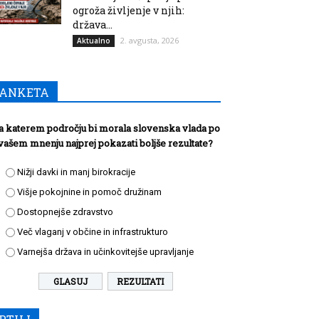
ogroža življenje v njih:
država...
2. avgusta, 2026
Aktualno
ANKETA
a katerem področju bi morala slovenska vlada po
vašem mnenju najprej pokazati boljše rezultate?
Nižji davki in manj birokracije
Višje pokojnine in pomoč družinam
Dostopnejše zdravstvo
Več vlaganj v občine in infrastrukturo
Varnejša država in učinkovitejše upravljanje
REZULTATI