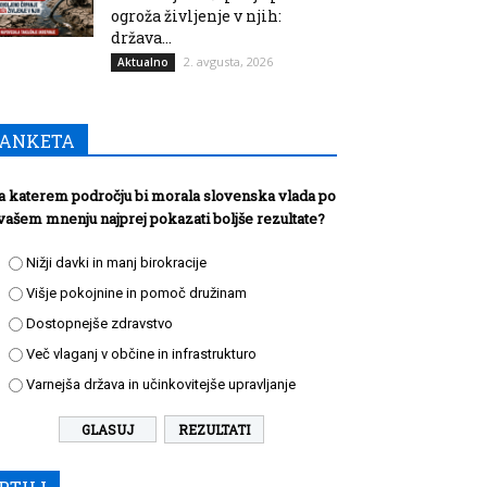
ogroža življenje v njih:
država...
2. avgusta, 2026
Aktualno
ANKETA
a katerem področju bi morala slovenska vlada po
vašem mnenju najprej pokazati boljše rezultate?
Nižji davki in manj birokracije
Višje pokojnine in pomoč družinam
Dostopnejše zdravstvo
Več vlaganj v občine in infrastrukturo
Varnejša država in učinkovitejše upravljanje
REZULTATI