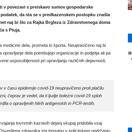
sti v povezavi s preiskavo sumov gospodarske
ja podatek, da sta se v predkazenskem postopku znašla
.net naj bi šlo za Rajka Brgleza iz Zdravstvenega doma
a s Ptuja.
a medicine dela, prometa in športa. Neupravičeno naj bi
a opravljanje dela potrebujejo organizacije in podjetja ali pa
N
ene usposobljenosti pri opravljanju različnih dejavnosti,
v v času epidemije covid-19 neupravičeno proti plačilu
zni, čeprav je vedel, da ti ljudje bolezni covid-19 sploh
otrdila o opravljenih hitrih antigenskih in PCR-testih.
zvajanja tovrstnih kaznivih dejanj skupaj pridobila vsaj
 Osumljena zdravnika sta trenutno v policijskem pridržanju.