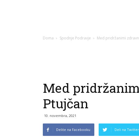
Doma
Spodnje Podravje
Med pridržanimi zdravni
Med pridržanimi
Ptujčan
10. novembra, 2021
Delite na Facebooku
Deli na Twitter