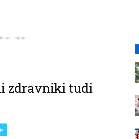
ki tudi Ptujčan
 zdravniki tudi
ju