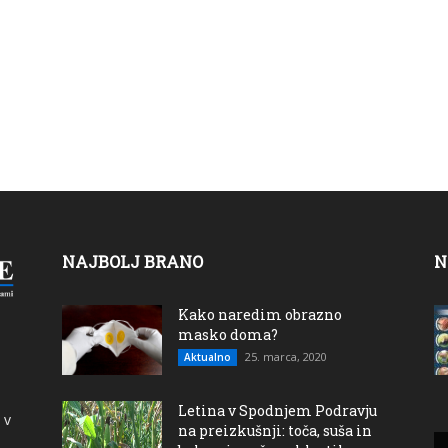
NAJBOLJ BRANO
N
Kako naredim obrazno
masko doma?
25. marca, 2020
Aktualno
Letina v Spodnjem Podravju
 v
na preizkušnji: toča, suša in