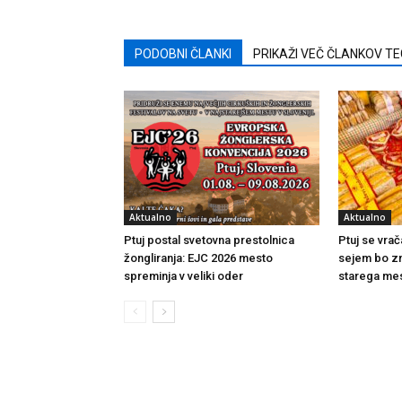
PODOBNI ČLANKI
PRIKAŽI VEČ ČLANKOV T
Aktualno
Aktualno
Ptuj postal svetovna prestolnica
Ptuj se vrač
žongliranja: EJC 2026 mesto
sejem bo zn
spreminja v veliki oder
starega me