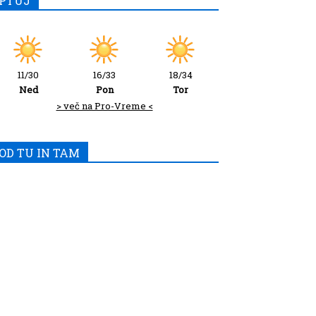
PTUJ
11/30
16/33
18/34
Ned
Pon
Tor
> več na Pro-Vreme <
OD TU IN TAM