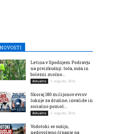
NOVOSTI
Letina v Spodnjem Podravju
na preizkušnji: toča, suša in
bolezni močno...
3. avgusta, 2026
Aktualno
Skoraj 180 milijonov evrov
luknje za družine, invalide in
socialno pomoč:...
2. avgusta, 2026
Aktualno
Vodotoki se sušijo,
nedovoljeno črpanje pa