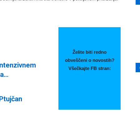
Želite biti redno
obveščeni o novostih?
intenzivnem
Všečkajte FB stran:
na…
 Ptujčan