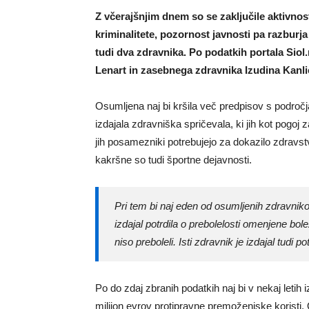
Z včerajšnjim dnem so se zaključile aktivno
kriminalitete, pozornost javnosti pa razbur
tudi dva zdravnika. Po podatkih portala Siol
Lenart in zasebnega zdravnika Izudina Kanlić
Osumljena naj bi kršila več predpisov s področj
izdajala zdravniška spričevala, ki jih kot pogoj z
jih posamezniki potrebujejo za dokazilo zdravstv
kakršne so tudi športne dejavnosti.
Pri tem bi naj eden od osumljenih zdravniko
izdajal potrdila o prebolelosti omenjene bole
niso preboleli. Isti zdravnik je izdajal tudi p
Po do zdaj zbranih podatkih naj bi v nekaj letih i
milijon evrov protipravne premoženjske koristi.