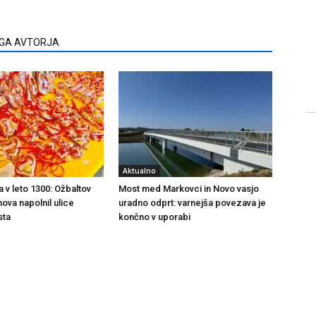
EGA AVTORJA
Aktualno
a v leto 1300: Ožbaltov
Most med Markovci in Novo vasjo
ova napolnil ulice
uradno odprt: varnejša povezava je
sta
končno v uporabi